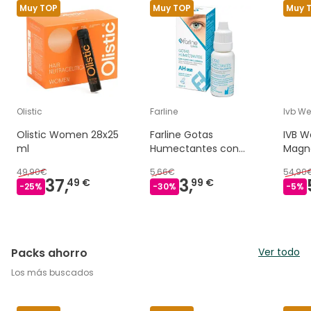
Muy TOP
Muy TOP
Muy 
Olistic
Farline
Ivb We
Olistic Women 28x25
Farline Gotas
IVB W
ml
Humectantes con
Magne
Ácido Hialurónico 0,2%
caps
49,90€
5,66€
54,90
15 ml
37,
3,
49 €
99 €
-
25
%
-
30
%
-
5
%
Packs ahorro
Ver todo
Los más buscados