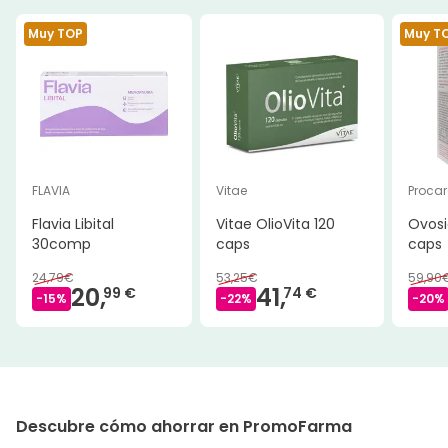
Muy TOP
Muy T
FLAVIA
Vitae
Procar
Flavia Libital
Vitae OlioVita 120
Ovosi
30comp
caps
caps
24,79€
53,25€
59,90
20,
41,
99 €
74 €
-
15
%
-
22
%
-
20
%
Descubre cómo ahorrar en PromoFarma