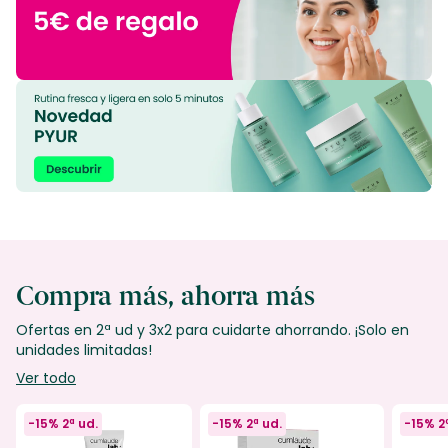
Compra más, ahorra más
Ofertas en 2ª ud y 3x2 para cuidarte ahorrando. ¡Solo en
unidades limitadas!
Ver todo
-15% 2ª ud.
-15% 2ª ud.
-15% 2