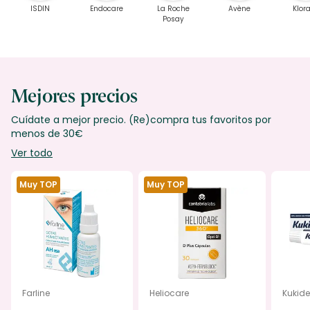
ISDIN
Endocare
La Roche
Avène
Klor
Posay
Mejores precios
Cuídate a mejor precio. (Re)compra tus favoritos por
menos de 30€
Ver todo
Muy TOP
Muy TOP
Farline
Heliocare
Kukide