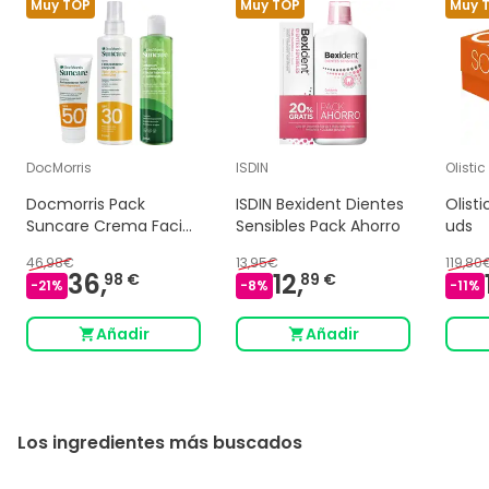
Muy TOP
Muy TOP
Muy 
DocMorris
ISDIN
Olistic
Docmorris Pack
ISDIN Bexident Dientes
Olist
Suncare Crema Facial
Sensibles Pack Ahorro
uds
Spf50+ 50 ml + Spray
46,98€
13,95€
119,80
Corporal Spf30 200 ml
36,
12,
98 €
89 €
-
21
%
-
8
%
-
11
%
+ Aftersun
Añadir
Añadir
Los ingredientes más buscados