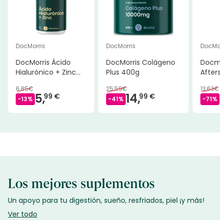
DocMorris
DocMorris
DocMor
DocMorris Ácido
DocMorris Colágeno
Docmo
Hialurónico + Zinc
Plus 400g
After
30Caps
6,85€
25,59€
13,63€
5,
14,
99 €
99 €
-
13
%
-
41
%
-
71
%
Los mejores suplementos
Un apoyo para tu digestión, sueño, resfriados, piel ¡y más!
Ver todo