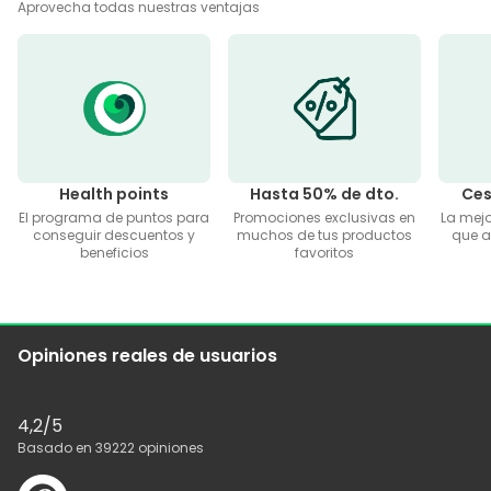
Aprovecha todas nuestras ventajas
Health points
Hasta 50% de dto.
Ces
El programa de puntos para
Promociones exclusivas en
La mej
conseguir descuentos y
muchos de tus productos
que ah
beneficios
favoritos
Opiniones reales de usuarios
4,2
/5
Basado en
39222
opiniones