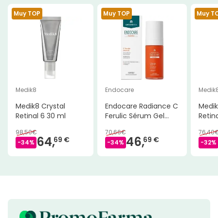
Muy TOP
Muy TOP
Muy T
Medik8
Endocare
Medik
Medik8 Crystal
Endocare Radiance C
Medik
Retinal 6 30 ml
Ferulic Sérum Gel
Retin
30ml
98,50€
70,66€
76,40
64,
46,
69 €
69 €
-
34
%
-
34
%
-
32
%