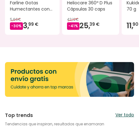
Farline Gotas
Heliocare 360º D Plus
Kukid
Humectantes con
Cápsulas 30 caps
70 g
Ácido Hialurónico
5,66€
43,12€
0,2% 15 ml
3,
25,
11,
99 €
39 €
90
-
30
%
-
41
%
Top trends
Ver todo
Tendencias que inspiran, resultados que enamoran