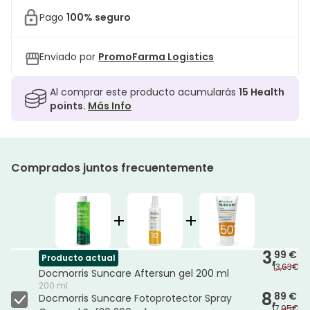
Pago
100% seguro
Enviado por
PromoFarma Logistics
Al comprar este producto acumularás
15
Health
points.
Más Info
Comprados juntos frecuentemente
3,
99 €
Producto actual
13,63€
Docmorris Suncare Aftersun gel 200 ml
200 ml
8,
89 €
Docmorris Suncare Fotoprotector Spray
17,95€