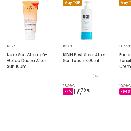
Muy TOP
Muy 
Nuxe
ISDIN
Euceri
Nuxe Sun Champú-
ISDIN Post Solar After
Eucer
Gel de Ducha After
Sun Lotion 400ml
Sensit
Sun 100ml
Crem
(
38
)
18,50€
16,50€
17,
79 €
-
4
%
-
64
%