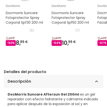
DocMorris
DocMorris
DocMor
Docmorris Suncare
Docmorris Suncare
Docmo
Fotoprotector Spray
Fotoprotector Spray
Fotop
Corporal Spf30 200 ml
Corporal Spf50 200 ml
Facia
(
5
)
(
7
)
17,95€
23,80€
15,40€
8,
10,
89 €
99 €
-
50
%
-
54
%
-
67
%
Detalles del producto
Descripción
DocMorris Suncare Aftersun Gel 200ml
es un gel
reparador con efecto hidratante y calmante indicado
para aplicar después de la exposición al sol y en