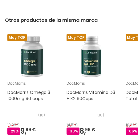
Otros productos de la misma marca
Muy TOP
Muy TOP
Muy 
DocMorris
DocMorris
DocMor
DocMorris Omega 3
DocMorris Vitamina D3
DocM
1000mg 90 caps
+ K2 60Caps
Total
(
10
)
(
18
)
13,99€
14,51€
10,22€
9,
8,
99 €
99 €
-
29
%
-
38
%
-
66
%