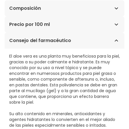
Composición
AQUA (WATER), GLYCERIN, POLYSORBATE-20,
Precio por 100 ml
PANTHENOL, CHAMOMILLA RECUTITA FLOWER EXTRACT,
PROPYLENE GLYCOL, BUTYLENE GLYCOL, GLUCOSE, ALOE
2,00€ / 100 ml
Consejo del farmacéutico
FEROX LEAF EXTRACT, BISABOLOL, ETHOXYDIGLYCOL,
CARBOMER, AMINOMETHYL PROPANOL, 2-
AMINOBUTANOL, CAPRYLYL GLYCOL, CITRIC ACID,
El aloe vera es una planta muy beneficiosa para la piel,
PHENOXYETHANOL, LACTIC ACID, SODIUM BENZOATE,
gracias a su poder calmante e hidratante. Es muy
POTASSIUM SORBATE, CI 19140, CI 42051, CITRAL,
conocido por su uso a nivel tópico y se puede
GERANIOL, LIMONENE, LINALOOL, PARFUM (FRAGRANCE).
encontrar en numerosos productos para piel grasa o
sensible, como componente de aftersuns o, incluso,
en pastas dentales. Esta polivalencia se debe en gran
parte al mucílago (gel) y a la gran cantidad de agua
que contiene, que proporciona un efecto barrera
sobre la piel.
Su alto contenido en minerales, antioxidantes y
agentes hidratantes lo convierten en el mejor aliado
de las pieles especialmente sensibles o irritadas.