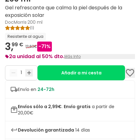
Gel refrescante que calma la piel después de la
exposición solar
DocMorris
·
200 ml
(
1
)
Resistente al agua
3,
99 €
-
71
%
13,63€
2a unidad al 50% dto.
Más Info
Descuento de 50% en la segunda unidad de
Docmorris
Suncare Aftersun gel 200 ml
. Se aplica
Añadir a mi cesta
automáticamente en tu cesta.
Envío en
24-72h
Envíos sólo a 2,99€
.
Envío gratis
a partir de
20,00€
Devolución garantizada
14 días