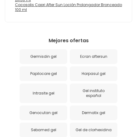
Cocosolis Capri After Sun Loción Prolongador Bronceado
100 ml
Mejores ofertas
Germisdin gel
Ecran aftersun
Papilocare gel
Harpasul gel
Gel instituto
Intrasite gel
español
Genocutan gel
Dermatix gel
Sebamed gel
Gel de clorhexidina