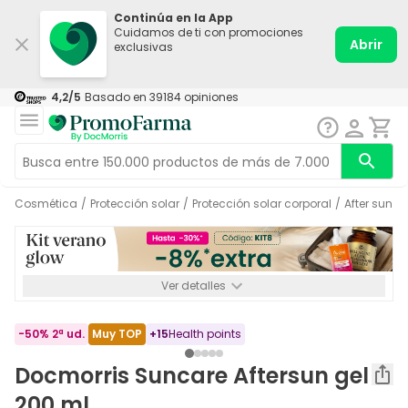
Continúa en la App
Cuidamos de ti con promociones
Abrir
exclusivas
4,2
/5
Basado en
39184
opiniones
Cosmética
/
Protección solar
/
Protección solar corporal
/
After sun
/
Ver detalles
*-8% a partir de 72€ hasta el 16/08/2026. Se excluyen
Medicamentos y Leches infantiles de 0-6 meses o especiales. No
acumulable.
-50% 2ª ud.
Muy TOP
+
15
Health points
Docmorris Suncare Aftersun gel
200 ml