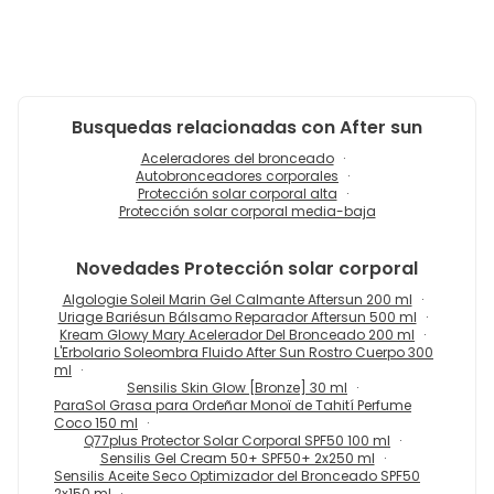
Busquedas relacionadas con After sun
Aceleradores del bronceado
Autobronceadores corporales
Protección solar corporal alta
Protección solar corporal media-baja
Novedades
Protección solar corporal
Algologie Soleil Marin Gel Calmante Aftersun 200 ml
Uriage Bariésun Bálsamo Reparador Aftersun 500 ml
Kream Glowy Mary Acelerador Del Bronceado 200 ml
L'Erbolario Soleombra Fluido After Sun Rostro Cuerpo 300
ml
Sensilis Skin Glow [Bronze] 30 ml
ParaSol Grasa para Ordeñar Monoï de Tahití Perfume
Coco 150 ml
Q77plus Protector Solar Corporal SPF50 100 ml
Sensilis Gel Cream 50+ SPF50+ 2x250 ml
Sensilis Aceite Seco Optimizador del Bronceado SPF50
2x150 ml