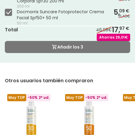
Corporal Spf30 200 ml
200 ml
5,
09 €
Docmorris Suncare Fotoprotector Crema
15,40€
Facial Spf50+ 50 ml
50 ml
17,
97 €
Total
46,98€
Ahorras
29,01€
Añadir los 3
Otros usuarios también compraron
Muy TOP
-50% 2ª ud.
Muy TOP
-50% 2ª ud.
Muy 