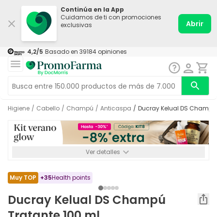
Continúa en la App
Cuidamos de ti con promociones
Abrir
exclusivas
4,2
/5
Basado en
39184
opiniones
Higiene
/
Cabello
/
Champú
/
Anticaspa
/
Ducray Kelual DS Champú 
Ver detalles
*-8% a partir de 72€ hasta el 16/08/2026. Se excluyen
Medicamentos y Leches infantiles de 0-6 meses o especiales. No
acumulable.
Muy TOP
+
35
Health points
Ducray Kelual DS Champú
Tratante 100 ml