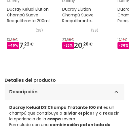
Ducray
Ducray
Ducra
Ducray Kelual Elution
Ducray Elution
Ducra
Champú Suave
Champú Suave
Cham
Reequilibrante 200ml
Reequilibrante
Reequ
2x400ml
(
39
)
(
39
)
13,30€
27,36€
17,10€
7,
20,
22 €
26 €
-
46
%
-
26
%
-
36
%
Detalles del producto
Descripción
Ducray Kelual DS Champú Tratante 100 ml
es un
champú que contribuye a
aliviar el picor
y a
reducir
la apariencia de la
caspa
severa.
Formulado con una
combinación patentada de