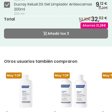
9,
12 €
Ducray Kelual DS Gel Limpiador Antiescamas
17,30€
200ml
200 ml
32,
02 €
Total
53,30€
Ahorras
21,28€
Añadir los 3
Otros usuarios también compraron
Muy TOP
Muy TOP
Muy 