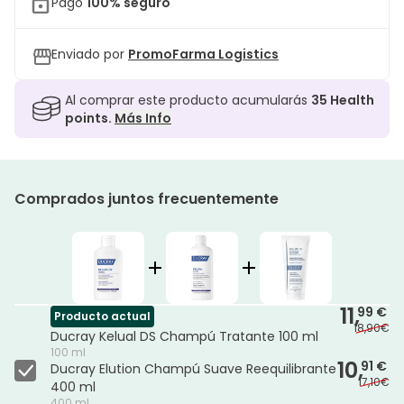
Pago
100% seguro
Enviado por
PromoFarma Logistics
Al comprar este producto acumularás
35
Health
points.
Más Info
Comprados juntos frecuentemente
11,
99 €
Producto actual
18,90€
Ducray Kelual DS Champú Tratante 100 ml
100 ml
10,
91 €
Ducray Elution Champú Suave Reequilibrante
17,10€
400 ml
400 ml