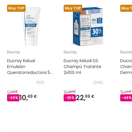
Muy TOP
Muy TOP
Muy 
Ducray
Ducray
Ducra
Ducray Kelual
Ducray Kelual DS
Ducra
Emulsión
Champú Tratante
Cha
Queratorreductora 50
2x100 ml
Derm
ml
400m
(
101
)
(
206
)
17,30€
30,80€
15,40€
10,
22,
49 €
99 €
-
39
%
-
25
%
-
48
%