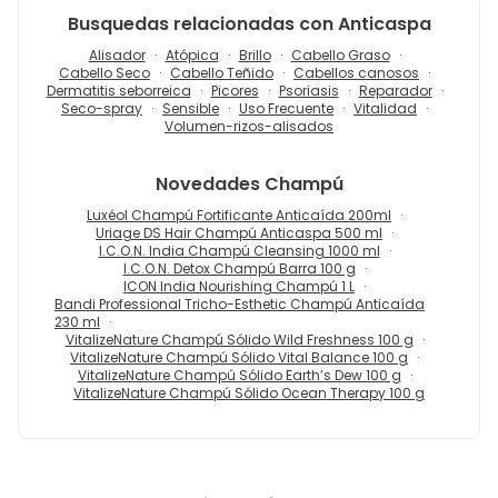
Busquedas relacionadas con Anticaspa
Alisador
Atópica
Brillo
Cabello Graso
Cabello Seco
Cabello Teñido
Cabellos canosos
Dermatitis seborreica
Picores
Psoriasis
Reparador
Seco-spray
Sensible
Uso Frecuente
Vitalidad
Volumen-rizos-alisados
Novedades
Champú
Luxéol Champú Fortificante Anticaída 200ml
Uriage DS Hair Champú Anticaspa 500 ml
I.C.O.N. India Champú Cleansing 1000 ml
I.C.O.N. Detox Champú Barra 100 g
ICON India Nourishing Champú 1 L
Bandi Professional Tricho-Esthetic Champú Anticaída
230 ml
VitalizeNature Champú Sólido Wild Freshness 100 g
VitalizeNature Champú Sólido Vital Balance 100 g
VitalizeNature Champú Sólido Earth’s Dew 100 g
VitalizeNature Champú Sólido Ocean Therapy 100 g