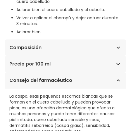
cuero cabelludo.
Aclarar bien el cuero cabelludo y el cabello.
Volver a aplicar el champú y dejar actuar durante
3 minutos.
Aclarar bien.
Composición
WATER (AQUA). SODIUM LAURETH SULFATE. DECYL
Precio por 100 ml
GLUCOSIDE. UNDECYLENAMIDOPROPYL BETAINE.
CICLOPIROX OLAMINE. LACTAMIDE MEA. LAURYL BETAINE.
11,99€ / 100 ml
Consejo del farmacéutico
CETEARETH-60 MYRISTYL GLYCOL. CITRIC ACID.
FRAGRANCE (PARFUM). GLYCYRRHETINIC ACID.
PIROCTONE OLAMINE. POLYQUATERNIUM-10. SODIUM
La caspa, esas pequeñas escamas blancas que se
CHLORIDE. TRISODIUM ETHYLENEDIAMINE DISUCCINATE.
forman en el cuero cabelludo y pueden provocar
picor, es una afección dermatológica que afecta a
muchas personas y puede tener diferentes causas:
piel irritada, cuero cabelludo sensible y seco,
dermatitis seborreica (caspa grasa), sensibilidad,