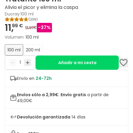
Alivia el picor y elimina la caspa
Ducray
·
100 ml
(
206
)
11,
99 €
-
37
%
18,90€
Volumen
:
100 ml
100 ml
200 ml
Añadir a mi cesta
Envío en
24-72h
Envíos sólo a 2,99€
.
Envío gratis
a partir de
49,00€
Devolución garantizada
14 días