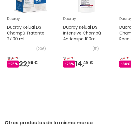
Ducray
Ducray
Ducra
Ducray Kelual DS
Ducray Kelual DS
Ducra
Champú Tratante
Intensive Champú
Cham
2x100 ml
Anticaspa 100ml
Reequ
(
206
)
(
51
)
30,80€
20,10€
17,10€
22,
14,
99 €
49 €
-
25
%
-
28
%
-
36
%
Otros productos de la misma marca