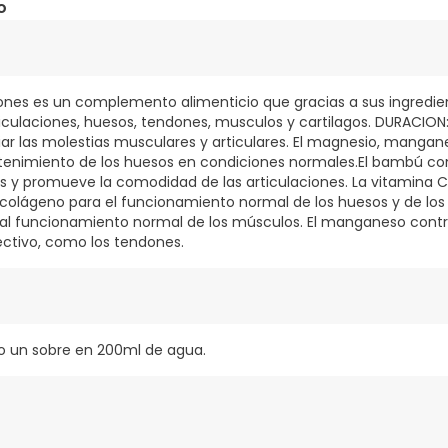
o
iones es un complemento alimenticio que gracias a sus ingredi
ticulaciones, huesos, tendones, musculos y cartilagos. DURACION:
ar las molestias musculares y articulares. El magnesio, mangane
enimiento de los huesos en condiciones normales.El bambú cont
os y promueve la comodidad de las articulaciones. La vitamina C
olágeno para el funcionamiento normal de los huesos y de los c
al funcionamiento normal de los músculos. El manganeso contr
ectivo, como los tendones.
rio un sobre en 200ml de agua.