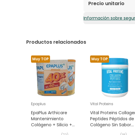
Colágeno hidrolizado, 
Precio unitario
glucosamina 2KCL, met
extracto seco de raí
Información sobre segu
0,83€ / Bolsitas
Decne), extracto sec
cúrcuma (95% curcumi
(Salix alba L.), extra
vitamina B1 (clorhidr
Productos relacionados
piridoxina), vitamina
manganeso), aroma de
Muy TOP
Muy TOP
Epaplus
Vital Proteins
EpaPlus Arthicare
Vital Proteins Collag
Mantenimiento
Peptides Péptidos de
Colágeno + Silicio +
Colágeno Sin Sabor
Ácido Hialurónico +
567g
(
72
)
(
18
)