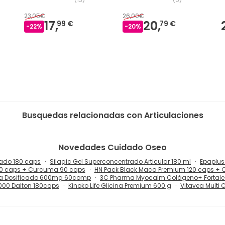
23,05€
26,00€
17,
20,
99 €
79 €
-
22
%
-
20
%
Busquedas relacionadas con Articulaciones
Novedades
Cuidado Oseo
zado 180 caps
Silagic Gel Superconcentrado Articular 180 ml
Epaplus
20 caps + Curcuma 90 caps
HN Pack Black Maca Premium 120 caps + 
ltra Dosificado 600mg 60comp
3C Pharma Myocalm Colágeno+ Fortalec
2000 Dalton 180caps
Kinoko Life Glicina Premium 600 g
Vitavea Multi C