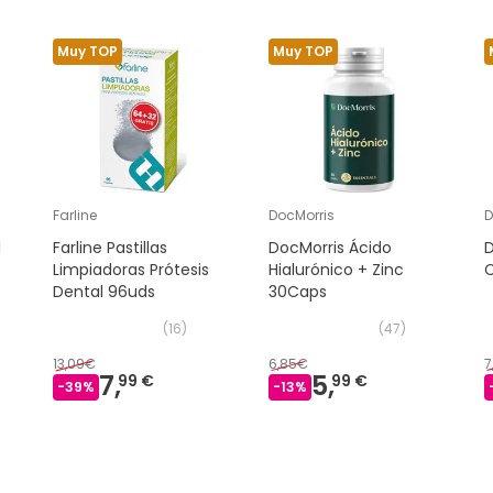
Muy TOP
Muy TOP
Farline
DocMorris
D
l
Farline Pastillas
DocMorris Ácido
D
Limpiadoras Prótesis
Hialurónico + Zinc
Dental 96uds
30Caps
(
16
)
(
47
)
13,09€
6,85€
7
7,
5,
99 €
99 €
-
39
%
-
13
%