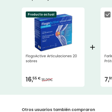
Producto actual
FlogoActive Articulaciones 20
Farl
sobres
Prót
16,
7,
55 €
9
18,00€
Otros usuarios también compraron