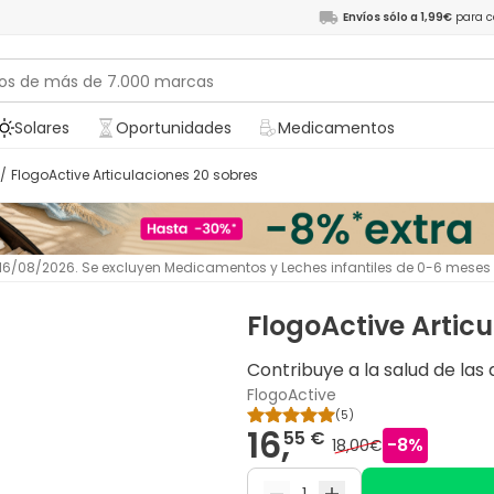
Envíos sólo a 1,99€
para c
Solares
Oportunidades
Medicamentos
/
FlogoActive Articulaciones 20 sobres
l 16/08/2026. Se excluyen Medicamentos y Leches infantiles de 0-6 meses
FlogoActive Artic
Contribuye a la salud de las 
FlogoActive
(
5
)
16,
55 €
-
8
%
18,00€