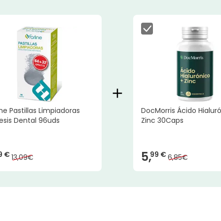
ine Pastillas Limpiadoras
DocMorris Ácido Hialur
esis Dental 96uds
Zinc 30Caps
5,
9 €
99 €
13,09€
6,85€