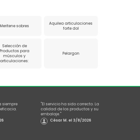
Aquilea articulaciones
Meritene sobres
forte dol
Selección de
Productos para
Pelargon
músculos y
articulaciones:
a siempre
"
El servicio ha sido correcto. La
eficacia.
calidad de los productos y su
embalaje.
"
26
Cèsar M.
el
3/8/2026