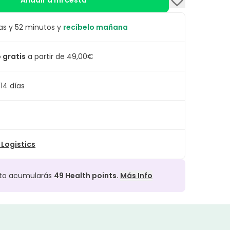
Añadir a mi cesta
as y 52 minutos y
recíbelo mañana
 gratis
a partir de 49,00€
14 días
Logistics
cto acumularás
49
Health points.
Más Info