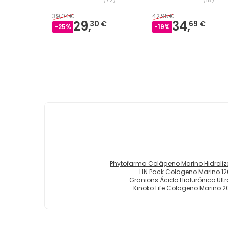
Magnesio Limón 2x334
g
39,04€
42,95€
29,
34,
30 €
69 €
-
25
%
-
19
%
Phytofarma Colágeno Marino Hidroli
HN Pack Colageno Marino 1
Granions Ácido Hialurónico U
Kinoko Life Colageno Marino 