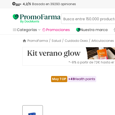
4,2
/5
Basado en
39293
opiniones
Categorías
Promociones
Nuestra marca
PromoFarma
/
Salud
/
Cuidado Oseo
/
Articulaciones
*-8% a partir de 72€ hasta e
Muy TOP
+
49
Health points