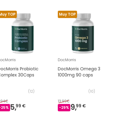
Muy TOP
Muy TOP
ocMorris
DocMorris
Revidox
ocMorris Probiotic
DocMorris Omega 3
Revidox 
Complex 30Caps
1000mg 90 caps
(
12
)
(
10
)
,94€
13,99€
5,
9,
28,
99 €
99 €
75 
-
25
%
-
29
%