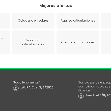
Mejores ofertas
Colageno en sobres
Aquilea articulaciones
os
Pranarom
Crema articulaciones
articulaciones
"
todo fenomenal
"
"
los plazos de entreg
cumplidos. rapidez y 
LAURA C.
el
3/8/2026
Gracias
"
Ana L.
el
3/8/20