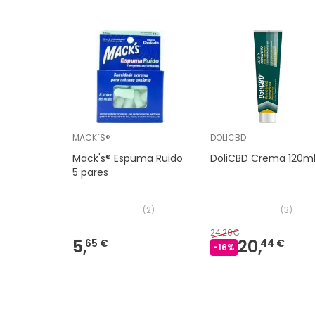
MACK´S®
DOLICBD
Mack's® Espuma Ruido
DoliCBD Crema 120m
5 pares
(
2
)
(
3
)
24,20€
5,
20,
65 €
44 €
-
16
%