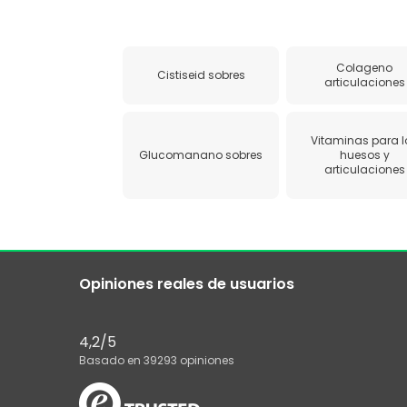
Colageno
Cistiseid sobres
articulaciones
Vitaminas para l
Glucomanano sobres
huesos y
articulaciones
Opiniones reales de usuarios
4,2
/5
Basado en
39293
opiniones