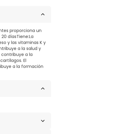
entes proporciona un
 20 díasTiene:La
so y las vitaminas K y
ribuye a la salud y
 contribuye a la
artílagos. El
ibuye a la formación