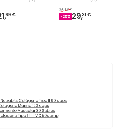
36,68€
38,00€
21,
29,
35
69 €
31 €
-
20
%
-
6
%
 Nutrabits Colágeno Tipo II 90 caps
Colageno Marino 120 caps
imiento Muscular 30 Sobres
olágeno Tipo I II III V X 50comp