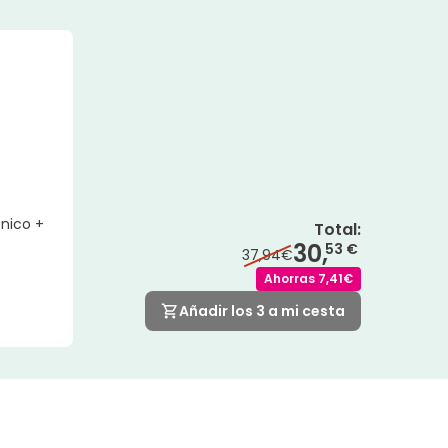
ónico +
Total
:
30,
53 €
37,94€
Ahorras
7,41€
Añadir los 3 a mi cesta