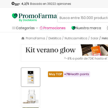
4,2
/5
Basado en
39222
opiniones
Categorías
Promociones
Nuestra marca
PromoFarma
/
Dietética
/
Nutricosmética
/
Solar
/
He
*-8% a partir de 72€ hasta e
Muy TOP
+
76
Health points