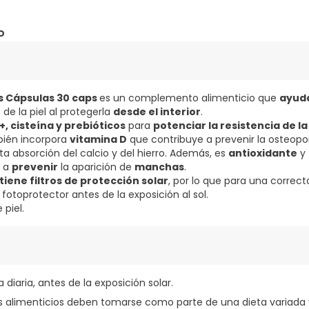
o
us Cápsulas 30 caps
es un complemento alimenticio que
ayuda
o
de la piel al protegerla
desde el interior
.
, cisteína y prebióticos
para
potenciar la resistencia de la 
bién incorpora
vitamina D
que contribuye a prevenir la osteopo
a absorción del calcio y del hierro. Además, es
antioxidante
y
o a
prevenir
la aparición de
manchas
.
tiene filtros de protección solar
, por lo que para una correc
 fotoprotector antes de la exposición al sol.
 piel.
diaria, antes de la exposición solar.
alimenticios deben tomarse como parte de una dieta variada y 