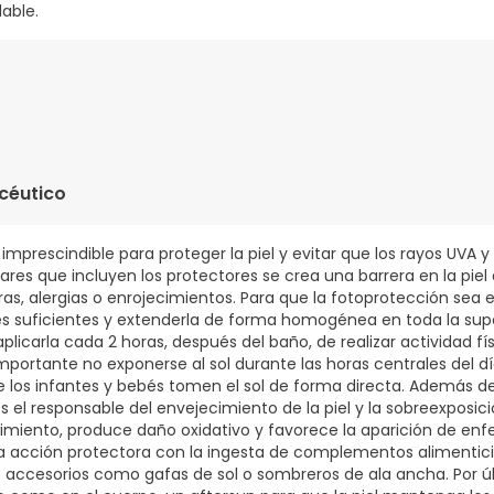
dable.
; Agente de Recubrimiento (Hidroxipropilmetilcelulosa (E 464)
 Vitamina E (Acetato de DL-Alfa Tocoferilo); Niacina (Nicotinami
); Vitamina D (Colecalciferol); Antiaglomerante (Sales Magnésic
céutico
do de Hierro Amarillo (E 172), Dióxido de Titanio (E 171)).
s imprescindible para proteger la piel y evitar que los rayos UVA y
solares que incluyen los protectores se crea una barrera en la pie
ras, alergias o enrojecimientos. Para que la fotoprotección sea 
es suficientes y extenderla de forma homogénea en toda la sup
icarla cada 2 horas, después del baño, de realizar actividad fí
portante no exponerse al sol durante las horas centrales del día
que los infantes y bebés tomen el sol de forma directa. Además 
s el responsable del envejecimiento de la piel y la sobreexposici
imiento, produce daño oxidativo y favorece la aparición de e
a acción protectora con la ingesta de complementos alimenticio
de accesorios como gafas de sol o sombreros de ala ancha. Por ú