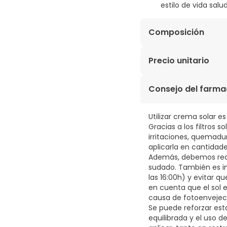
estilo de vida salu
Composición
Polypodium leucotomos
Precio unitario
(Isomaltosa (E 953));
de Hierro Rojo (E 172)
0,85€ / Cápsulas
Consejo del farma
470b)); Colorantes (Óxi
Utilizar crema solar e
Gracias a los filtros 
irritaciones, quemadu
aplicarla en cantidad
Además, debemos reapl
sudado. También es im
las 16:00h) y evitar 
en cuenta que el sol e
causa de fotoenvejec
Se puede reforzar est
equilibrada y el uso 