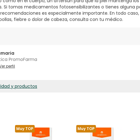
tro como en el cuerpo, un aftersun para que la piel mantenga los
s. Si tomas medicamentos fotosensibilizantes o tienes alguna p
recomendaciones es especialmente importante. En todo caso, si
ollas, fiebre o dolor de cabeza, consulta con tu médico.
amaria
tica PromoFarma
Ver perfil
ridad y productos
Muy TOP
Muy TOP