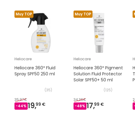
Muy TOP
Muy TOP
Heliocare
Heliocare
H
Heliocare 360º Fluid
Heliocare 360º Pigment
H
Spray SPF50 250 ml
Solution Fluid Protector
T
Solar SPF50+ 50 ml
P
2
(
35
)
(
125
)
35,97€
34,36€
2
19,
17,
99 €
99 €
-
44
%
-
48
%