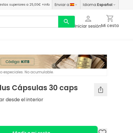
Enviar a
:
Idioma
:
Español
estas superiores a 25,00€
+info
Mi cesta
Iniciar sesión
 o especiales. No acumulable.
Plus Cápsulas 30 caps
r desde el interior