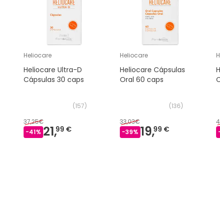
Heliocare
Heliocare
H
Heliocare Ultra-D
Heliocare Cápsulas
H
Cápsulas 30 caps
Oral 60 caps
C
(
157
)
(
136
)
37,25€
33,03€
4
21,
19,
99 €
99 €
-
41
%
-
39
%