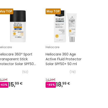
Muy TOP
Muy TOP
Muy TOP
eliocare
Heliocare
Heliocare
eliocare 360º Sport
Heliocare 360 Age
Heliocare
ransparent Stick
Active Fluid Protector
Spray SP
rotector Solar SPF50+
Solar SPF50+ 50 ml
5 g
(
52
)
(
78
)
8,23€
34,36€
30,98€
15,
18,
16
99 €
99 €
-
43
%
-
45
%
-
45
%