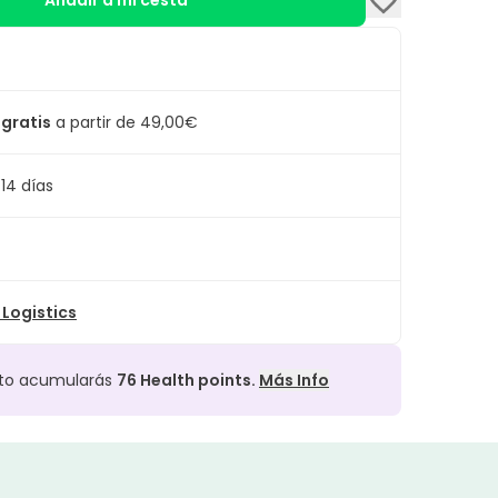
Añadir a mi cesta
 gratis
a partir de 49,00€
14 días
Logistics
cto acumularás
76
Health points.
Más Info