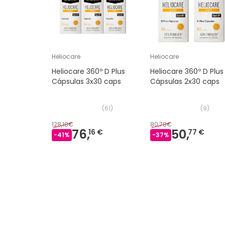
Heliocare
Heliocare
Heliocare 360º D Plus
Heliocare 360º D Plus
Cápsulas 3x30 caps
Cápsulas 2x30 caps
(
61
)
(
9
)
128,18€
80,78€
76,
50,
16 €
77 €
-
41
%
-
37
%