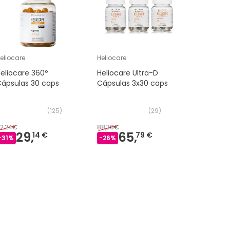
eliocare
Heliocare
Heliocare
eliocare 360º
Heliocare Ultra-D
Heliocare
ápsulas 30 caps
Cápsulas 3x30 caps
Cápsulas
2x30cap
(
125
)
(
29
)
2,24€
88,36€
70,47€
29,
65,
4
14 €
79 €
-
31
%
-
26
%
-
38
%