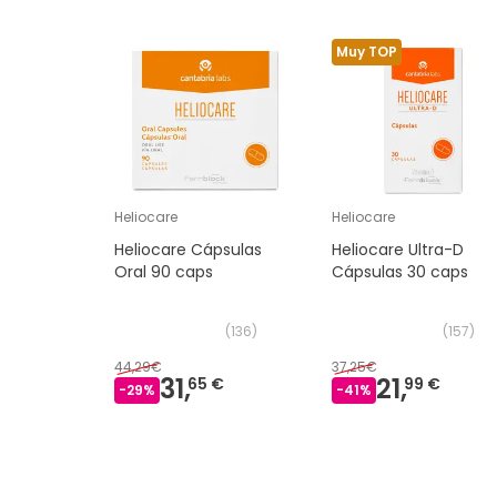
Muy TOP
Heliocare
Heliocare
Heliocare Cápsulas
Heliocare Ultra-D
Oral 90 caps
Cápsulas 30 caps
(
136
)
(
157
)
44,29€
37,25€
31,
21,
65 €
99 €
-
29
%
-
41
%