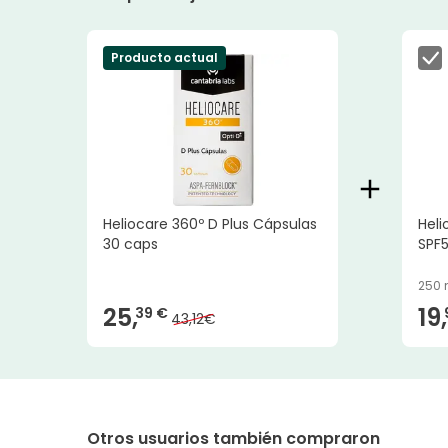
Producto actual
Heliocare 360º D Plus Cápsulas
Heli
30 caps
SPF
250 
25,
19,
39 €
43,12€
Otros usuarios también compraron