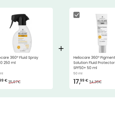
ocare 360º Fluid Spray
Heliocare 360º Pigmen
50 250 ml
Solution Fluid Protector
SPF50+ 50 ml
ml
50 ml
17,
99 €
99 €
35,97€
34,36€