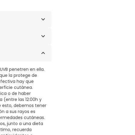
); Edulcorante
da); Colorante (Óxido
as de Ácidos Grasos (E
 UVB penetren en ella.
l que la protege de
efectiva hay que
erficie cutánea.
sica o de haber
 (entre las 12:00h y
de esto, debemos tener
ón a sus rayos es
nfermedades cutáneas.
s, junto a una dieta
ltimo, recuerda