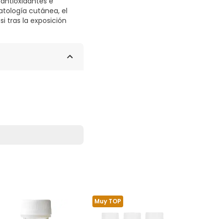
 antioxidantes e
atología cutánea, el
 tras la exposición
Muy TOP
Muy TOP