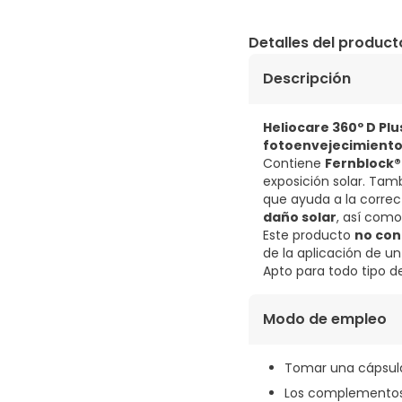
Detalles del product
Descripción
Heliocare 360º D Pl
fotoenvejecimient
Contiene
Fernblock®+
exposición solar. Tam
que ayuda a la correct
daño solar
, así com
Este producto
no con
de la aplicación de un
Apto para todo tipo de
Modo de empleo
Tomar una cápsula 
Los complementos 