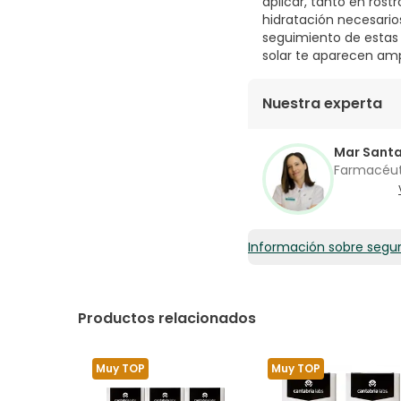
aplicar, tanto en ros
hidratación necesario
seguimiento de estas 
solar te aparecen amp
Nuestra experta
Mar Sant
Farmacéu
Información sobre segu
Productos relacionados
Muy TOP
Muy TOP