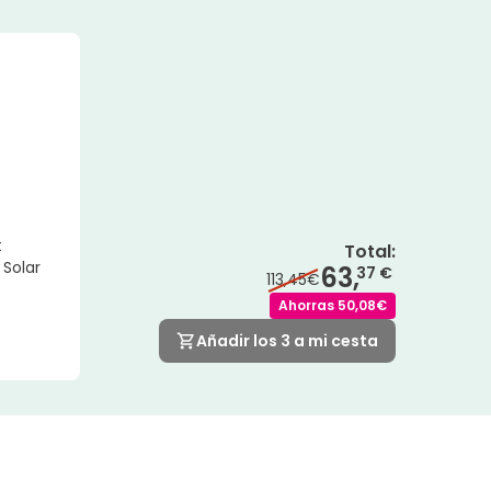
t
Total
:
 Solar
63,
37 €
113,45€
Ahorras
50,08€
Añadir los 3 a mi cesta