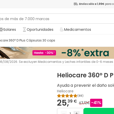
Envíos sólo a 1,99€
para c
Solares
Oportunidades
Medicamentos
liocare 360º D Plus Cápsulas 30 caps
l 16/08/2026. Se excluyen Medicamentos y Leches infantiles de 0-6 meses
Heliocare 360º D 
Ayuda a prevenir el daño sola
Heliocare
(
88
)
25,
39 €
-
41
%
43,12€