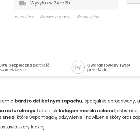
Wysyłka w 24-72h
#suavinex
#troska o mamę
#antiestrías
00% bezpieczna
płatność
Gwarantowany zwrot
warantowane
przez 14 dni
krem o
bardzo delikatnym zapachu,
specjalnie opracowany, 
ia naturalnego
takich jak
kolagen morski i silanol,
substancje,
o shea,
które wspomagają odżywienie i nawilżenie skóry oraz za
stawia skóry lepkiej.