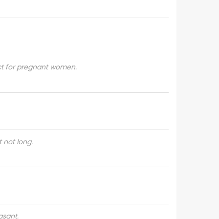
ect for pregnant women.
t not long.
asant.