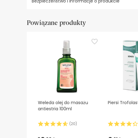
Bezpieczeństwo i informacje o produkcie
Zasoby bezpieczeństwa wizualnego
Dane prod
Powiązane produkty
Zasoby bezpieczeństwa wizualnego
W tej chwili nie mamy obrazów zabezpieczeń dla
zalecamy zapoznanie się z informacjami dotyczą
bezpieczeństwa, prosimy o kontakt. Ponadto, jeśl
Weleda olej do masażu
Piersi Trofola
antiestria 100ml
(
20
)