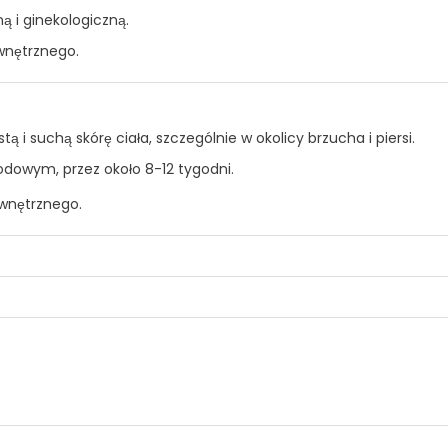
ą i ginekologiczną.
wnętrznego.
ą i suchą skórę ciała, szczególnie w okolicy brzucha i piersi.
odowym, przez około 8-12 tygodni.
ewnętrznego.
ENZOATE. CENTELLA ASIATICA EXTRACT. CITRAL KWAS CYTRYNOWY
NY. WYCIĄG Z SZPITANU HAMAMELIS. EKSTRAKT Z MIODU HELIX. PA
PROLAINOWY ASPARTAT. OCTYLDODECANOL. PARFUM POTENTILLA 
WAS SORBICOWY. KWAS STEAROWY. OCTAN TOCOPHERYL. LIMONEN