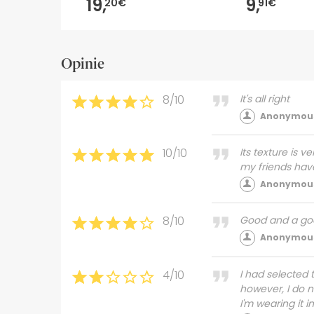
19,
9,
20€
91€
Opinie
8/10
It's all right
Anonymous
10/10
Its texture is v
my friends have
Anonymous
8/10
Good and a go
Anonymous
4/10
I had selected 
however, I do no
I'm wearing it i