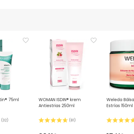
ucenta
Upoważniony urzędnik
 tego produktu, ale pracujemy nad tym. Zachęcamy do późniejsz
cymi bezpieczeństwa dołączonymi do produktu przed jego użyci
i chcesz, możesz również zwrócić produkt, postępując
zgodnie z
stin® 75ml
WOMAN ISDIN® krem
Weleda Báls
Antiestrias 250ml
Estrías 150ml
(
32
)
(
81
)