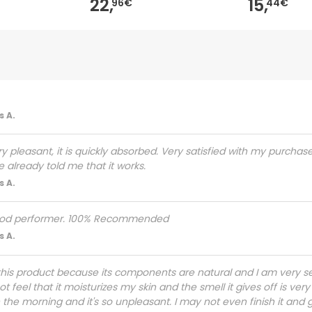
22,
15,
96€
44€
 A.
ery pleasant, it is quickly absorbed. Very satisfied with my purchas
 already told me that it works.
 A.
od performer. 100% Recommended
 A.
this product because its components are natural and I am very se
t feel that it moisturizes my skin and the smell it gives off is very
n the morning and it's so unpleasant. I may not even finish it and ge