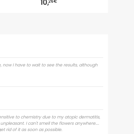
10,
21,
26€
67€
e, now I have to wait to see the results, although
nsitive to chemistry due to my atopic dermatitis,
 unpleasant. I can't smell the flowers anywhere....
t rid of it as soon as possible.