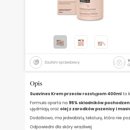
Kosmetyki naturalne
Oferty
Marki
Bestsellery
Health Points
1
Zaufani sprzedawcy
G
Opis
Suavinex Krem przeciw rozstępom 400ml
to 
Formuła oparta na
95% składników pochodzen
ujędrniają oraz
olej z zarodków pszenicy i masł
Dodatkowo, ma jedwabistą teksturę, która nie pozo
Odpowiedni dla skóry wrażliwej.