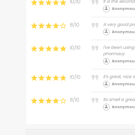
10/10
It is the secon
Anonymous
8/10
A very good pr
Anonymous
10/10
I've been using
pharmacy.
Anonymous
10/10
It's great, nice
Anonymous
8/10
Its smell is gre
Anonymous