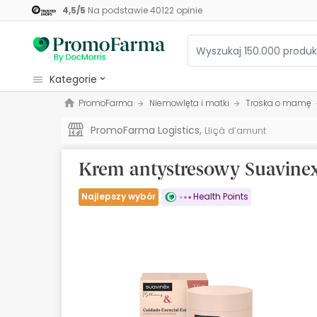
4,5
/
5
Na podstawie
40122
opinie
kategorie
PromoFarma
Niemowlęta i matki
Troska o mamę
Kosmetyki
PromoFarma Logistics,
Lliçà d’amunt
Zdrowie
Higiena
Krem antystresowy Suavine
Dietetyka
Najlepszy wybór
Health Points
Niemowlęta i matki
Optyka
Ortopedia
Zielarz