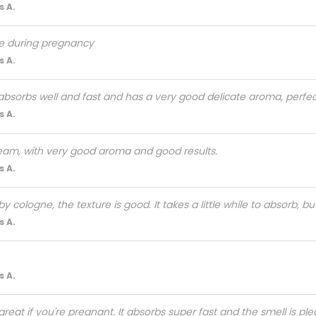
 A.
me during pregnancy
 A.
 absorbs well and fast and has a very good delicate aroma, perf
 A.
am, with very good aroma and good results.
 A.
aby cologne, the texture is good. It takes a little while to absorb, bu
 A.
 A.
great if you're pregnant. It absorbs super fast and the smell is ple