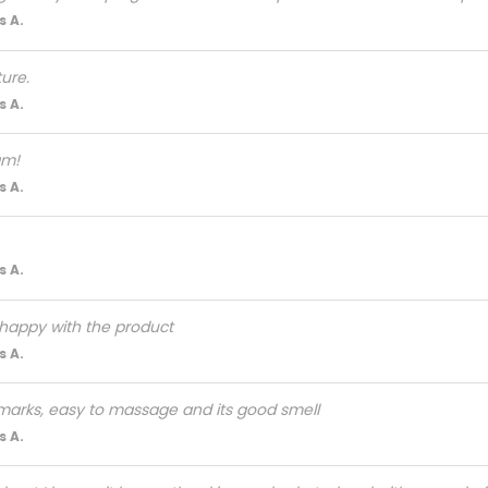
 A.
ure.
 A.
am!
 A.
 A.
 happy with the product
 A.
 marks, easy to massage and its good smell
 A.