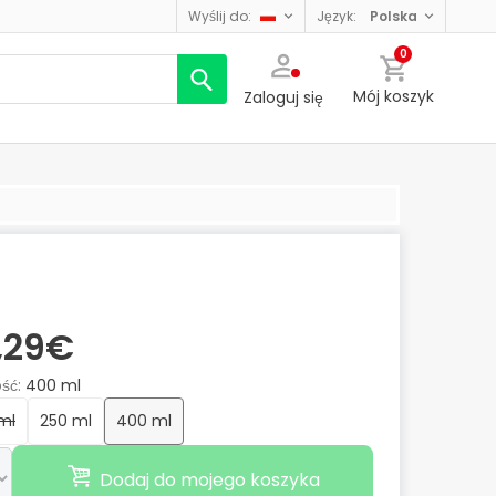
wyślij do:
język:
polska
0
Mój koszyk
Zaloguj się
,29€
ość
400 ml
 ml
250 ml
400 ml
Dodaj do mojego koszyka