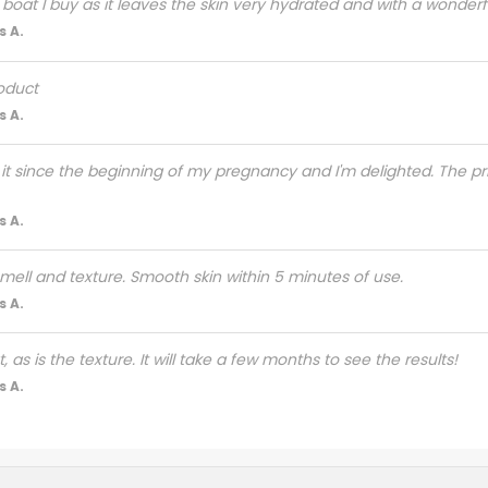
d boat I buy as it leaves the skin very hydrated and with a wonderfu
 A.
oduct
 A.
 it since the beginning of my pregnancy and I'm delighted. The p
 A.
 smell and texture. Smooth skin within 5 minutes of use.
 A.
at, as is the texture. It will take a few months to see the results!
 A.