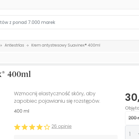
Antiestrías
Krem antystresowy Suavinex® 400ml
x® 400ml
Wzmocnij elastyczność skóry, aby
30
zapobiec pojawianiu się rozstępów.
Objęt
400 ml
200
26 opinie