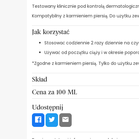
Testowany klinicznie pod kontrolą dermatologiczn
Kompatybilny z karmieniem piersią. Do użytku ze
Jak korzystać
Stosować codziennie 2 razy dziennie na czyst
Używać od początku ciąży i w okresie popor
*Zgodne z karmieniem piersią. Tylko do użytku z
Skład
ALKOHOL DENAT. AQUA BENZYL ALKOHOL. BENZYL B
Cena za 100 ML
EKWRAKTU EQUISETUM. GLICERYNA STYRAN GLICERYJ
7,57€ / 100 ml
GLUKOZY METYLOWEJ. METARYLSILANOL HYDROKSY
Udostępnij
CANINA FRUIT OIL. KWASU SALIKOWLANOWEGO. K