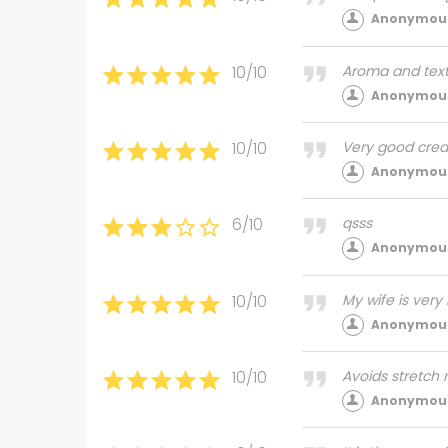
Anonymous
10/10
Aroma and text
Anonymous
10/10
Very good cre
Anonymous
6/10
qsss
Anonymous
10/10
My wife is very
Anonymous
10/10
Avoids stretch
Anonymous