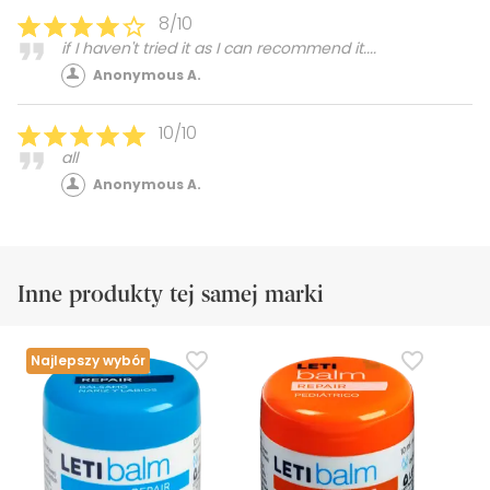
8/10
if I haven't tried it as I can recommend it....
Anonymous A.
10/10
all
Anonymous A.
Inne produkty tej samej marki
Najlepszy wybór