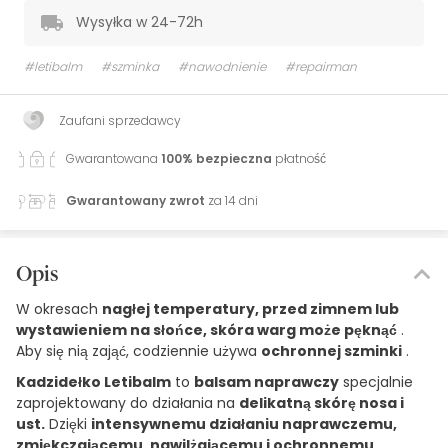
Wysyłka w 24-72h
#letibalm
#szminka
#nawodnienie
#repairman
Zaufani sprzedawcy
Gwarantowana
100% bezpieczna
płatność
Gwarantowany zwrot
za 14 dni
Opis
W okresach
nagłej temperatury, przed zimnem lub
wystawieniem na słońce, skóra warg może pęknąć
.
Aby się nią zająć, codziennie używa
ochronnej szminki
.
Kadzidełko Letibalm
to
balsam naprawczy
specjalnie
zaprojektowany do działania na
delikatną skórę nosa i
ust.
Dzięki
intensywnemu działaniu naprawczemu,
zmiękczającemu, nawilżającemu i ochronnemu
,