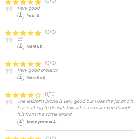
10/10
Very good
Raúl U.
10/10
all
MARIA E.
10/10
Very good product
Merche S.
8/10
The letibalm brand is very good but I use the jar and it
has nothing to do with this other format even though
it is from the same brand
Anonymous A.
10/10