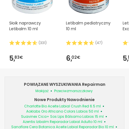
Słoik naprawczy
Letibalm pediatryczny
Le
Letibalm 10 ml
10 ml
Ex
(
331
)
(
47
)
5,
6,
5,
83€
02€
POWIĄZANE WYSZUKIWANIA Repairman
Makijaż
Przeciwzmarszczkowy
Nowe Produkty Nawodnienie
Charlotte Bio Aceite Labial Crush Red 6.5 ml
Aoklabs Oro Africano Colors Labios 50 ml
Suavinex Cica+ Sos Lips Bálsamo Labios 15 ml
Azentis Izibalm Reparador Labial Adulto 10 ml
Sanoflore Cera Botanica Aceite Labial Reparador Bio 10 ml