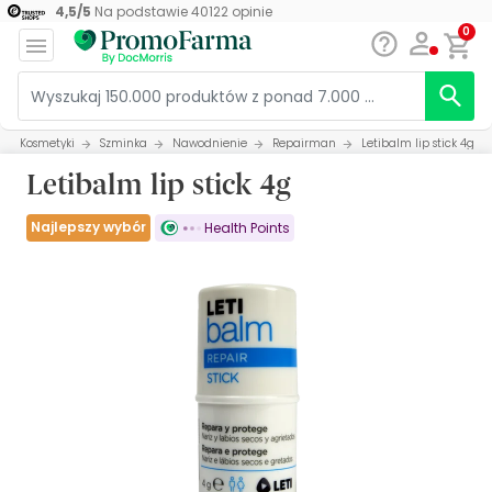
4,5
/
5
Na podstawie
40122
opinie
0
Kosmetyki
Szminka
Nawodnienie
Repairman
Letibalm lip stick 4g
Letibalm lip stick 4g
Najlepszy wybór
Health Points