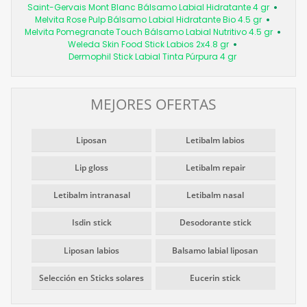
Saint-Gervais Mont Blanc Bálsamo Labial Hidratante 4 gr
Melvita Rose Pulp Bálsamo Labial Hidratante Bio 4.5 gr
Melvita Pomegranate Touch Bálsamo Labial Nutritivo 4.5 gr
Weleda Skin Food Stick Labios 2x4.8 gr
Dermophil Stick Labial Tinta Púrpura 4 gr
MEJORES OFERTAS
Liposan
Letibalm labios
Lip gloss
Letibalm repair
Letibalm intranasal
Letibalm nasal
Isdin stick
Desodorante stick
Liposan labios
Balsamo labial liposan
Selección en Sticks solares
Eucerin stick