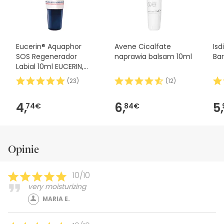
Eucerin® Aquaphor
Avene Cicalfate
Isd
SOS Regenerador
naprawia balsam 10ml
Ba
Labial 10ml EUCERIN,
(Código PF )
(
23
)
(
12
)
4,
6,
5,
74€
84€
Opinie
10/10
very moisturizing
MARIA E.