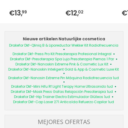
€13,
€12,
€
99
02
Nieuwe artikelen Natuurlijke cosmetica
Drakefor Dkf-Qliniq B & Liporeductor Wekker Kit Radiofrecuencia
Drakefor Dkf-Press Pro Kit Presoterapia Profesional Integral
Drakefor Dkf-Presoterapia Spa Lujo Presoterapia Piernas 1 Par
Drakefor Dkf-Nanoskin Extreme Pink & Cosmetic Lux Kit
Drakefor Dkf-Nanoskin Inteligent Gold & App & Cosmetic Luxe Kit
Drakefor Dkf-Nanosin Extreme Pin Máquina Radiofrecuencia 1ud
Drakefor Dkf-Mini Hifu Rf Light Terapy Home Ultrasonido 1ud
Drakefor Dkf-Mask Press Gafas Relajación Presoterapia 1ud
Drakefor Dkf-Hip Trainer Electro Estimulador Glúteos 1ud
Drakefor Dkf-Cap Laser 271 Anticaída Refuerzo Capilar 1ud
MEJORES OFERTAS