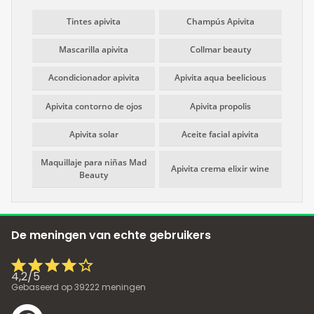
Tintes apivita
Champús Apivita
Mascarilla apivita
Collmar beauty
Acondicionador apivita
Apivita aqua beelicious
Apivita contorno de ojos
Apivita propolis
Apivita solar
Aceite facial apivita
Maquillaje para niñas Mad
Apivita crema elixir wine
Beauty
De meningen van echte gebruikers
4,2
/
5
Gebaseerd op
39222
meningen