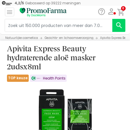
4,2
/
5
Gebaseerd op
39222
meningen
0
Natuurlijke cosmetica
Gezichts- en lichaamsverzorging
Apivita Express Bea
Apivita Express Beauty
hydraterende aloë masker
2udsx8ml
TOP keuze
Health Points