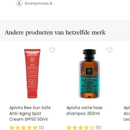
Anonymous A.
Andere producten van hetzelfde merk
Apivita Bee Sun Safe
Apivita vette haar
Api
Anti-Aging Spot
shampoo 250ml
Ac
Cream SPF50 50ml
Le
(
2
)
(
5
)