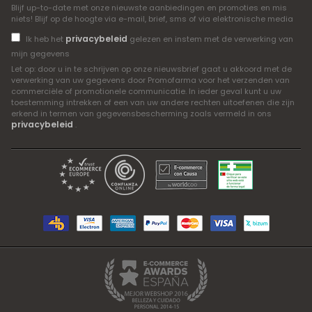
Blijf up-to-date met onze nieuwste aanbiedingen en promoties en mis
niets! Blijf op de hoogte via e-mail, brief, sms of via elektronische media
privacybeleid
Ik heb het
gelezen en instem met de verwerking van
mijn gegevens
Let op: door u in te schrijven op onze nieuwsbrief gaat u akkoord met de
verwerking van uw gegevens door Promofarma voor het verzenden van
commerciële of promotionele communicatie. In ieder geval kunt u uw
toestemming intrekken of een van uw andere rechten uitoefenen die zijn
erkend in termen van gegevensbescherming zoals vermeld in ons
privacybeleid
.