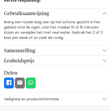
eerste toepassing!
Gebruiksaanwijzing
Breng een royale laag aan op het schone gezicht in het
gebied rond de ogen. Laat het masker 10 of 15 minuten
staan en verwijder het met veel water. Gebruik het 2 of 3
keer per week of zo vaak als nodig.
Samenstelling
Aqua/Water/Eau**, C13-15 Alkane, Glycerin, Hydrogenated
Eenheidsprijs
Ethylhexyl Olivate, Simmondsia Chinensis (Jojoba) Seed
1,48€ / Eenheden
Oil*, Triticum Vulgare (Wheat) Germ Oil, Butyrospermum
Delen
Parkii (Shea) Butter*, Aqua/Water/Eau, Aloe Barbadensis
Leaf Juice Powder*, Rosa Centifolia Flower Extract, Rosa
Canina Fruit* Extract, Mel/Honey/Miel, Citrus Aurantium
Bergamia (Bergamot) Fruit Oil*, Helianthus Annuus
(Sunflower) Seed Oil*, Hydrogenated Olive Oil
Veiligheid en productinformatie
Unsaponifiables, Panthenol, Bisabolol, Tocopherol, Allantoin,
Tocopheryl Acetate, Sodium Hyaluronate, Sodium
Gluconate, Sorbitan Oleate, Glyceryl Stearate, PEG-100
Visuele beveiligingsbronnen
Gegevens fabrikant
Bevoegde fu