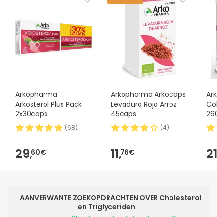
Arkopharma
Arkopharma Arkocaps
Ar
Arkosterol Plus Pack
Levadura Roja Arroz
Co
2x30caps
45caps
26
(
68
)
(
4
)
29,
11,
21
60€
76€
AANVERWANTE ZOEKOPDRACHTEN OVER Cholesterol
en Triglyceriden