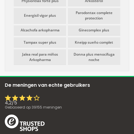
Physiorelax forte plus
Arkosterol
Parodontax complete
Energisil vigor plus
protection
Alcachofa arkopharma
Ginecomplex plus
Tampax super plus
Kneipp sueño complet
Jalea real para miños
Donna plus menocifuga
Arkopharma
noche
De meningen van echte gebruikers
4,2
/
5
Gebaseerd op
39155
meningen