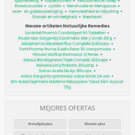
spijsvertering
Slapeloosheid
Verkoudheid en Griep
Bloedcirculatie
cystitis
Menstruatie en Menopauze
Lever- en galblaasreiniging
Vermoeidheid en Uitputting
Gassen en winderigheid
Nierstenen
Nieuwe artikelen Natuurlijke Remedies
Exceldiet Pharma Constidigest 90 Tabletten
Ricola Max Garganta Caramelos Miel y Limón 68 g
Arkopharma Arkosterol Plus Complete 2x30caps
Forté Pharma Noche Sueño Relax 30 comprimidos
Vitavea Vita'Rub Resfriados 12 Perlas
Aldous Bio Magnesio Triple Complex 200caps
Herbensurina Probiotic 30comp
Sanon Aceite De Ajo 180caps
Actúa Garganta gominolas sabor limón 24 uds
Em-Eukal Espinheiro Maritimo Rebuçados Tosse Sem Açúcar
75g
MEJORES OFERTAS
Armolipid plus
Aloclair plus