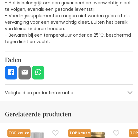
- Het is belangrijk om een gevarieerd en evenwichtig dieet
te volgen, evenals een gezonde levensstijl.
- Voedingssupplementen mogen niet worden gebruikt als
vervanging voor een evenwichtig dieet. Buiten het bereik
van kleine kinderen houden.
- Bewaren bij een temperatuur onder de 25ºC, beschermd
tegen licht en vocht.
Delen
Veiligheid en productinformatie
Visuele beveiligingsbronnen
Gegevens fabrikant
Bevoegde fu
Gerelateerde producten
Visuele beveiligingsbronnen
Op dit moment hebben we nog geen
TOP keuze
TOP keuze
TOP
beveiligingsafbeeldingen voor dit product, maar we werken