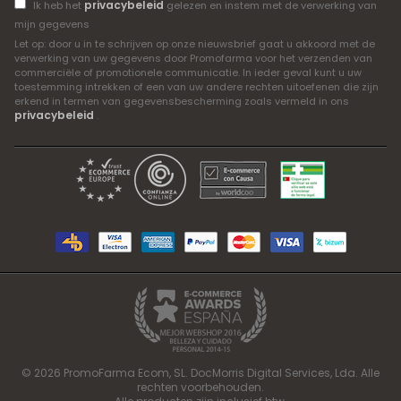
privacybeleid
Ik heb het
gelezen en instem met de verwerking van
mijn gegevens
Let op: door u in te schrijven op onze nieuwsbrief gaat u akkoord met de
verwerking van uw gegevens door Promofarma voor het verzenden van
commerciële of promotionele communicatie. In ieder geval kunt u uw
toestemming intrekken of een van uw andere rechten uitoefenen die zijn
erkend in termen van gegevensbescherming zoals vermeld in ons
privacybeleid
.
© 2026 PromoFarma Ecom, SL. DocMorris Digital Services, Lda. Alle
rechten voorbehouden.