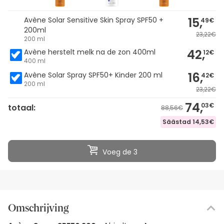
15,
Avène Solar Sensitive Skin Spray SPF50 +
49€
200ml
23,22€
200 ml
42,
Avène herstelt melk na de zon 400ml
12€
400 ml
16,
Avène Solar Spray SPF50+ Kinder 200 ml
42€
200 ml
23,22€
74,
03€
totaal:
88,56€
Säästad
14,53€
Voeg de 3
Omschrijving