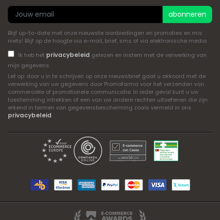
abonneren
Blijf up-to-date met onze nieuwste aanbiedingen en promoties en mis
niets! Blijf op de hoogte via e-mail, brief, sms of via elektronische media
privacybeleid
Ik heb het
gelezen en instem met de verwerking van
mijn gegevens
Let op: door u in te schrijven op onze nieuwsbrief gaat u akkoord met de
verwerking van uw gegevens door Promofarma voor het verzenden van
commerciële of promotionele communicatie. In ieder geval kunt u uw
toestemming intrekken of een van uw andere rechten uitoefenen die zijn
erkend in termen van gegevensbescherming zoals vermeld in ons
privacybeleid
.