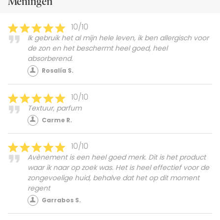
Meningen
samenstelling van het product te controleren
voordat je het koopt.
10/10
Ik gebruik het al mijn hele leven, ik ben allergisch voor
de zon en het beschermt heel goed, heel
absorberend.
Rosalía S.
10/10
Textuur, parfum
Carme R.
10/10
Avènement is een heel goed merk. Dit is het product
waar ik naar op zoek was. Het is heel effectief voor de
zongevoelige huid, behalve dat het op dit moment
regent
Garrabos S.