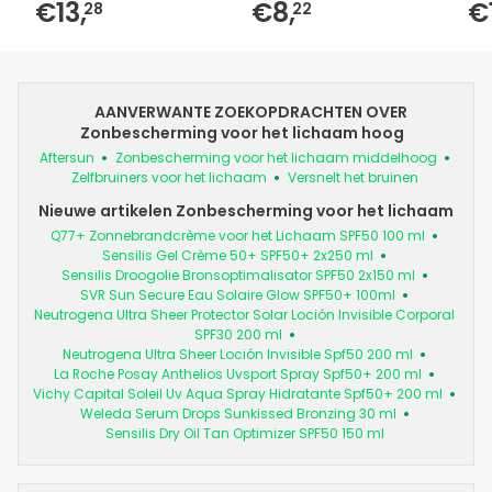
€13,
€8,
€
28
22
AANVERWANTE ZOEKOPDRACHTEN OVER
Zonbescherming voor het lichaam hoog
Aftersun
Zonbescherming voor het lichaam middelhoog
Zelfbruiners voor het lichaam
Versnelt het bruinen
Nieuwe artikelen Zonbescherming voor het lichaam
Q77+ Zonnebrandcrème voor het Lichaam SPF50 100 ml
Sensilis Gel Crème 50+ SPF50+ 2x250 ml
Sensilis Droogolie Bronsoptimalisator SPF50 2x150 ml
SVR Sun Secure Eau Solaire Glow SPF50+ 100ml
Neutrogena Ultra Sheer Protector Solar Loción Invisible Corporal
SPF30 200 ml
Neutrogena Ultra Sheer Loción Invisible Spf50 200 ml
La Roche Posay Anthelios Uvsport Spray Spf50+ 200 ml
Vichy Capital Soleil Uv Aqua Spray Hidratante Spf50+ 200 ml
Weleda Serum Drops Sunkissed Bronzing 30 ml
Sensilis Dry Oil Tan Optimizer SPF50 150 ml