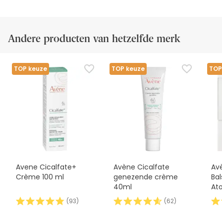
Andere producten van hetzelfde merk
TOP keuze
TOP keuze
TOP
Avene Cicalfate+
Avène Cicalfate
Av
Crème 100 ml
genezende crème
Ba
40ml
At
Je
(
93
)
(
62
)