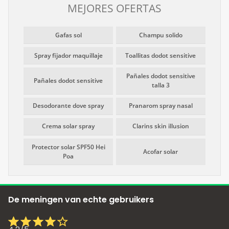
MEJORES OFERTAS
Gafas sol
Champu solido
Spray fijador maquillaje
Toallitas dodot sensitive
Pañales dodot sensitive
Pañales dodot sensitive
talla 3
Desodorante dove spray
Pranarom spray nasal
Crema solar spray
Clarins skin illusion
Protector solar SPF50 Hei
Acofar solar
Poa
De meningen van echte gebruikers