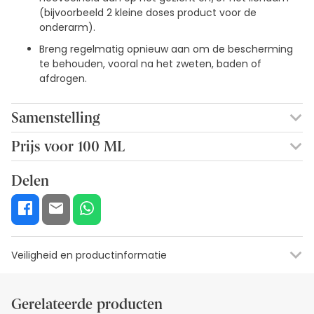
(bijvoorbeeld 2 kleine doses product voor de
onderarm).
Breng regelmatig opnieuw aan om de bescherming
te behouden, vooral na het zweten, baden of
afdrogen.
Samenstelling
AVENE AQUA, ethylhexylmethoxycinnamaat, BIS-
Prijs voor 100 ML
Ethylhexyloxyphenol methoxyfenyl, glycerine, AQUA,
7,75€ / 100 ml
methyleenbis-benzotriazolyl TETRAME, polydeceen,
Delen
CYCLOMETHIONE, DIMETHICONE, laurylglucoside,
POLYGLYCERYÑ-2-dipolyhydroxystearaat, butylparabeen,
citroenzuur, decylglucoside, EDTA dinatrium ethylparabeen,
PARFUM , ISOBUTYLPARABEN, MAGNESIUM ALUMINIUM SILICAAT,
METHYLPARABEN, O-CYMEN-5-OL, PHENOXYETHANOL,
Veiligheid en productinformatie
PROPYLPARABEN, TITANIUMDIOXIDE, TOCOPHERYL GLUCOSIDE,
TRIETHOXYCAPRYLYL SILAAN, TRIMETHOXYCAPRYLYL SILAAN,
XANTHAN GOM, ZINKOXIDE
Etiketinformatie
Visuele beveiligingsbronnen
Gegevens fabrik
Gerelateerde producten