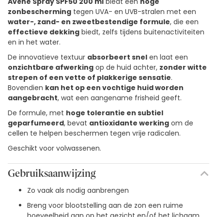
Avène Spray SPF50 200 ml
biedt een
hoge
zonbescherming
tegen UVA- en UVB-stralen met een
water-, zand- en zweetbestendige formule
, die een
effectieve dekking
biedt, zelfs tijdens buitenactiviteiten
en in het water.
De innovatieve textuur
absorbeert snel
en laat een
onzichtbare afwerking
op de huid achter,
zonder witte
strepen of een vette of plakkerige sensatie
.
Bovendien
kan het op een vochtige huid worden
aangebracht
, wat een aangename frisheid geeft.
De formule, met
hoge tolerantie en subtiel
geparfumeerd
, bevat
antioxidante werking
om de
cellen te helpen beschermen tegen vrije radicalen.
Geschikt voor volwassenen.
Gebruiksaanwijzing
Zo vaak als nodig aanbrengen
Breng voor blootstelling aan de zon een ruime
hoeveelheid aan op het gezicht en/of het lichaam