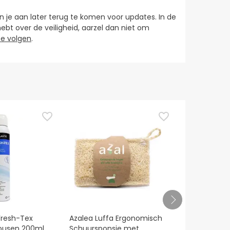
je aan later terug te komen voor updates. In de
hebt over de veiligheid, aarzel dan niet om
e volgen
.
Fresh-Tex
Azalea Luffa Ergonomisch
Dynamic Ai
Kousen 200ml
Schuursponsje met
badkamers