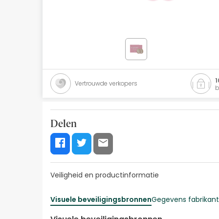
Natuurlijke cosmetica
Aanbiedingen
Merken
Beste verkopers
1
Vertrouwde verkopers
b
Health Points
Delen
Veiligheid en productinformatie
Visuele beveiligingsbronnen
Gegevens fabrikant