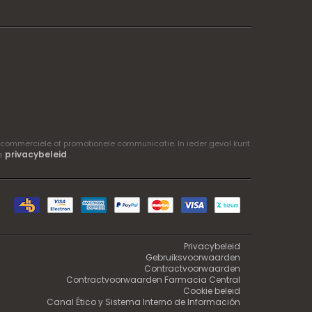
 commerciële of promotionele communicatie. In ieder geval kunt
privacybeleid
ns
.
Privacybeleid
Gebruiksvoorwaarden
Contractvoorwaarden
Contractvoorwaarden Farmacia Central
Cookie beleid
Canal Ético y Sistema Interno de Información