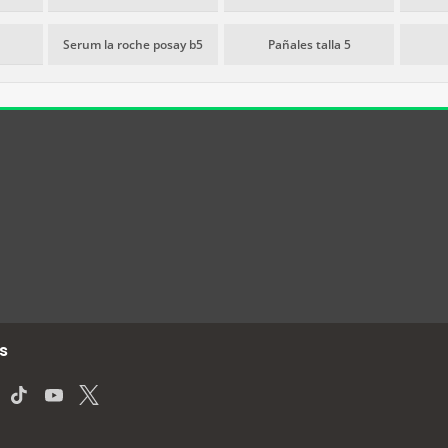
Serum la roche posay b5
Pañales talla 5
s