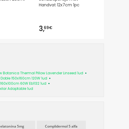
Handvat 12x7cm 1pc
plastic han
3,
8,
69€
13€
w Botanica Thermal Pillow Lavender Linseed 1ud
 Doble 150x160cm 120W 1ud
 160x100cm 60W Eb1132 1ud
ilar Adaptable 1ud
elatonina 5mg
Complidermol 5 alfa