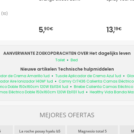
(
10
)
5,
13,
90€
19€
AANVERWANTE ZOEKOPDRACHTEN OVER Het dagelijks leven
Toilet
Bed
Nieuwe artikelen Technische hulpmiddelen
ador de Crema Amarillo 1ud
Tusole Aplicador de Crema Azul 1ud
Glo
cador Aire Ionizador 140M² 1ud
Camry Cr7436 Calienta Camas Eléctrico
rico Doble 150x160cm 120W Eb1134 1ud
Briebe Calienta Camas Eléctrico
mas Eléctrico Doble 150x160cm 120W Eb1131 1ud
Healthy Vida Banda Max
MEJORES OFERTAS
5
La roche posay hyalu b5
Magnesio total 5
M