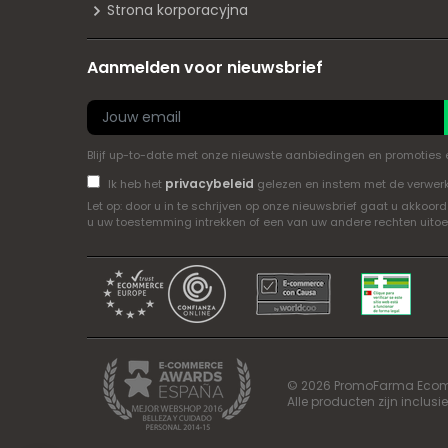
Strona korporacyjna
Aanmelden voor nieuwsbrief
Blijf up-to-date met onze nieuwste aanbiedingen en promoties en 
privacybeleid
Ik heb het
gelezen en instem met de verwer
Let op: door u in te schrijven op onze nieuwsbrief gaat u akk
u uw toestemming intrekken of een van uw andere rechten uito
© 2026 PromoFarma Ecom, S
Alle producten zijn inclusie