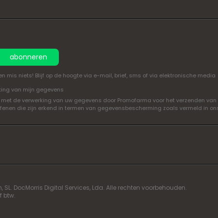
abonneren
mis niets! Blijf op de hoogte via e-mail, brief, sms of via elektronische media
king van mijn gegevens
oord met de verwerking van uw gegevens door Promofarma voor het verzenden van
efenen die zijn erkend in termen van gegevensbescherming zoals vermeld in o
L. DocMorris Digital Services, Lda. Alle rechten voorbehouden.
f btw.