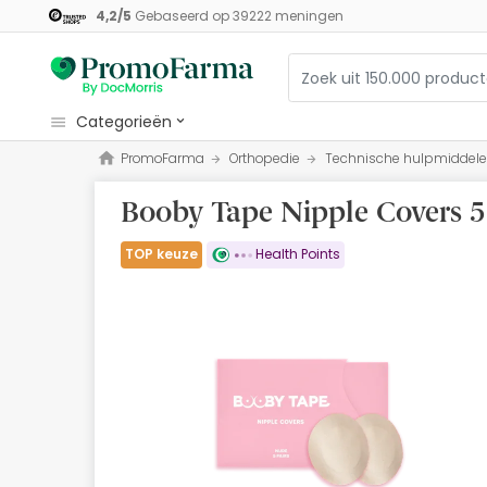
4,2
/
5
Gebaseerd op
39222
meningen
categorieën
PromoFarma
Orthopedie
Technische hulpmiddel
Cosmetica
Booby Tape Nipple Covers 5
Gezondheid
Hygiëne
TOP keuze
Health Points
Diëtetiek
Babys en Moeders
Optiek
Orthopedie
Herbalist