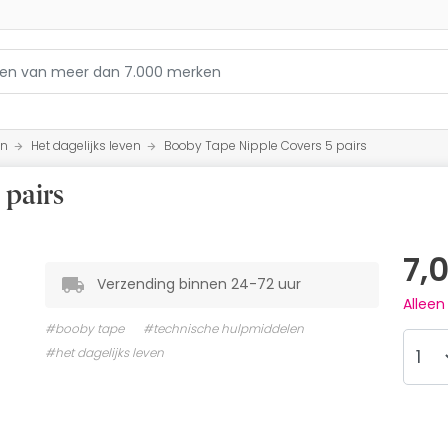
en
Het dagelijks leven
Booby Tape Nipple Covers 5 pairs
 pairs
7,
Verzending binnen 24-72 uur
Allee
#booby tape
#technische hulpmiddelen
#het dagelijks leven