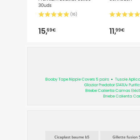
30uds
(
16
)
15,
11,
69€
99€
Booby Tape Nipple Covers 5 pairs
Tusole Aplic
Glaziar Predator S141Uv Purifi
Briebe Calienta Camas Eléct
Briebe Calienta Ca
Cicaplast baume b5
Gillette fusion 