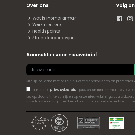
Over ons
Volg on
Wat is PromoFarma?
Werk met ons
Health points
Strona korporacyjna
Aanmelden voor nieuwsbrief
Blijf up-to-date met onze nieuwste aanbiedingen en promoties en 
privacybeleid
Ik heb het
gelezen en instem met de verwer
Let op: door u in te schrijven op onze nieuwsbrief gaat u akk
u uw toestemming intrekken of een van uw andere rechten uito