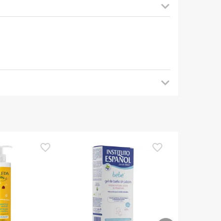
je aan later terug te komen voor updates. In de
hebt over de veiligheid, aarzel dan niet om
e volgen
.