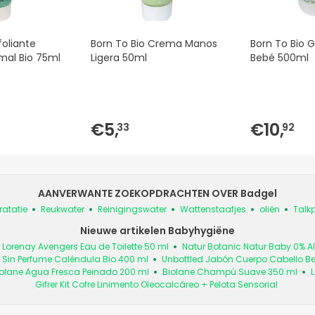
foliante
Born To Bio Crema Manos
Born To Bio G
rmal Bio 75ml
Ligera 50ml
Bebé 500ml
€5,
€10,
33
92
AANVERWANTE ZOEKOPDRACHTEN OVER Badgel
ratatie
Reukwater
Reinigingswater
Wattenstaafjes
oliën
Talk
Nieuwe artikelen Babyhygiëne
Lorenay Avengers Eau de Toilette 50 ml
Natur Botanic Natur Baby 0% Al
Sin Perfume Caléndula Bio 400 ml
Unbottled Jabón Cuerpo Cabello Be
olane Agua Fresca Peinado 200 ml
Biolane Champú Suave 350 ml
L
Gifrer Kit Cofre Linimento Oleocalcáreo + Pelota Sensorial