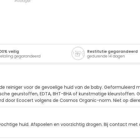
#badgel
00% veilig
Restitutie gegarandeerd
etaling gegarandeerd
gedurende 14 dagen
ilde reiniger voor de gevoelige huid van de baby. Geformuleerd 
tische geurstoffen, EDTA, BHT-BHA of kunstmatige kleurstoffen. 
eerd door Ecocert volgens de Cosmos Organic-norm. Niet op diere
vochtige huid. Afspoelen en voorzichtig drogen. Bij contact m