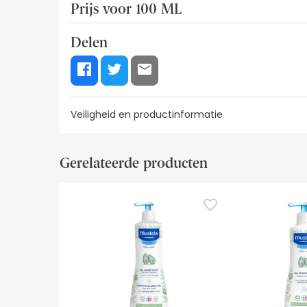
Prijs voor 100 ML
2,23€ / 100 ml
Delen
Veiligheid en productinformatie
Visuele beveiligingsbronnen
Gegevens fabrikant
Gerelateerde producten
Visuele beveiligingsbronnen
Op dit moment hebben we nog geen beveiligingsa
tussentijd raden we je aan de veiligheidsinformati
contact met ons op te nemen. Als u wilt, kunt 