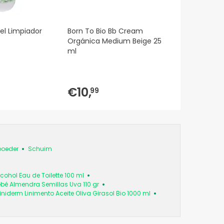
el Limpiador
Born To Bio Bb Cream
Orgánica Medium Beige 25
ml
€10,
99
poeder
Schuim
cohol Eau de Toilette 100 ml
bé Almendra Semillas Uva 110 gr
iniderm Linimento Aceite Oliva Girasol Bio 1000 ml