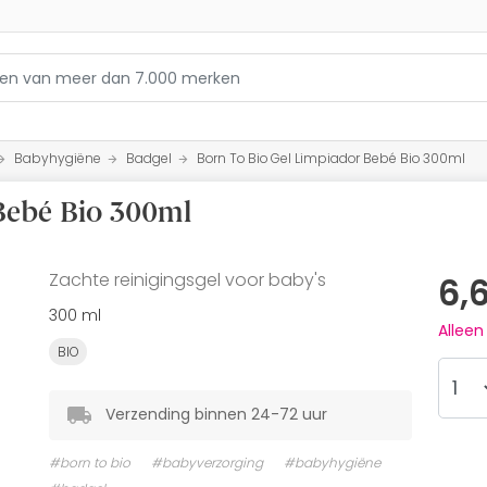
Babyhygiëne
Badgel
Born To Bio Gel Limpiador Bebé Bio 300ml
Bebé Bio 300ml
Zachte reinigingsgel voor baby's
6,
300 ml
Allee
BIO
Verzending binnen 24-72 uur
#born to bio
#babyverzorging
#babyhygiëne