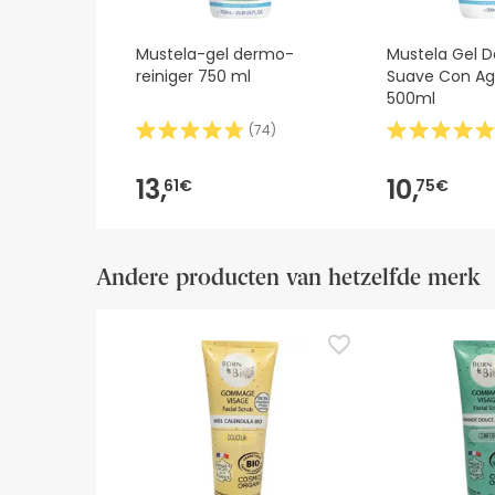
Mustela-gel dermo-
Mustela Gel 
reiniger 750 ml
Suave Con Ag
500ml
(
74
)
13,
10,
61€
75€
Andere producten van hetzelfde merk