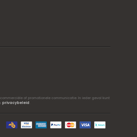
 commerciële of promotionele communicatie. In ieder geval kunt
privacybeleid
ns
.