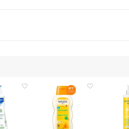
Bevoegde functionaris
fbeeldingen voor dit product, maar we werken eraan. We raden 
e bij het product te lezen voordat je het gebruikt. Als je vragen 
u het product ook retourneren door onze algemene
voorwaarden t