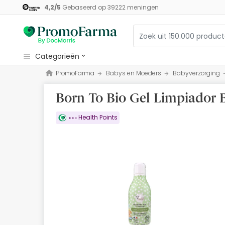
4,2
/
5
Gebaseerd op
39222
meningen
categorieën
PromoFarma
Babys en Moeders
Babyverzorging
Cosmetica
Born To Bio Gel Limpiador 
Gezondheid
Hygiëne
Health Points
Diëtetiek
Babys en Moeders
Optiek
Orthopedie
Herbalist