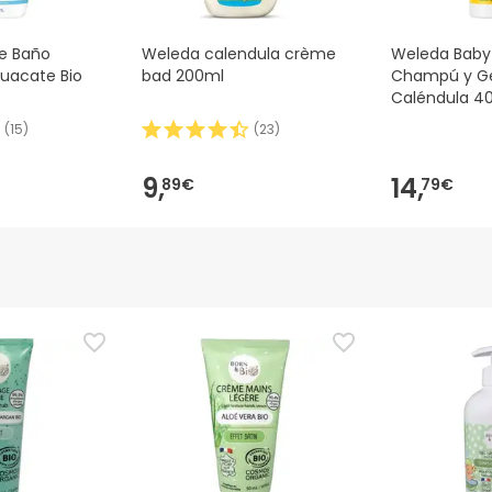
De Baño
Weleda calendula crème
Weleda Baby 
uacate Bio
bad 200ml
Champú y Ge
Caléndula 4
(
15
)
(
23
)
9,
14,
89€
79€