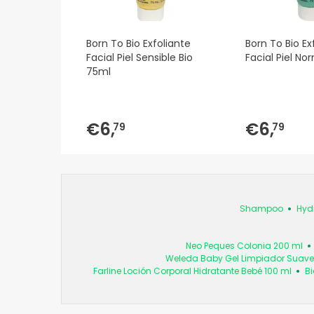
Born To Bio Exfoliante
Born To Bio Ex
Facial Piel Sensible Bio
Facial Piel No
75ml
€6,
€6,
79
79
Shampoo
Hyd
Neo Peques Colonia 200 ml
Weleda Baby Gel Limpiador Suave 
Farline Loción Corporal Hidratante Bebé 100 ml
Bi