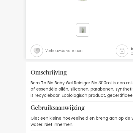
Natuurlijke cosmetica
Aanbiedingen
Merken
Beste verkopers
1
Vertrouwde verkopers
b
Health Points
Omschrijving
Born To Bio Baby Gel Reiniger Bio 300ml is een m
of essentiële oliën, siliconen, parabenen, synthe
is recyclebaar. Ecolologisch product, gecertific
Gebruiksaanwijzing
Giet een kleine hoeveelheid en breng aan op de 
water. Niet innemen.