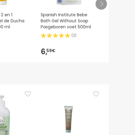
2 en 1
Spanish Institute Bebe
Klorane Bb 
l de Ducha
Bath Gel Without Soap
Doux Au Cal
00 ml
Pasgeboren voet 500ml
(
3
)
6,
6,
59€
99€