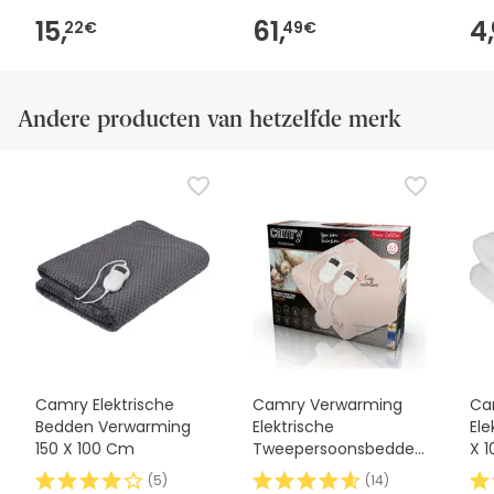
15,
61,
4,
22€
49€
Andere producten van hetzelfde merk
Camry Elektrische
Camry Verwarming
Ca
Bedden Verwarming
Elektrische
Ele
150 X 100 Cm
Tweepersoonsbedden
X 
150 X 160 Cm
(
5
)
(
14
)