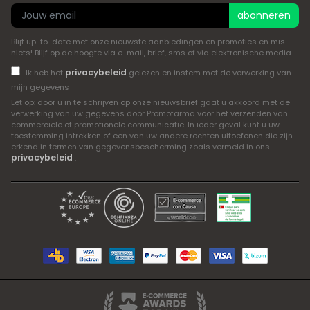
abonneren
Blijf up-to-date met onze nieuwste aanbiedingen en promoties en mis
niets! Blijf op de hoogte via e-mail, brief, sms of via elektronische media
privacybeleid
Ik heb het
gelezen en instem met de verwerking van
mijn gegevens
Let op: door u in te schrijven op onze nieuwsbrief gaat u akkoord met de
verwerking van uw gegevens door Promofarma voor het verzenden van
commerciële of promotionele communicatie. In ieder geval kunt u uw
toestemming intrekken of een van uw andere rechten uitoefenen die zijn
erkend in termen van gegevensbescherming zoals vermeld in ons
privacybeleid
.