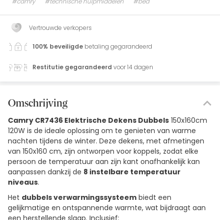
#camry
#technische hulpmiddelen
#bed
Vertrouwde verkopers
100% beveiligde
betaling gegarandeerd
Restitutie gegarandeerd
voor 14 dagen
Omschrijving
Camry CR7436 Elektrische Dekens Dubbels
150x160cm
120W is de ideale oplossing om te genieten van warme
nachten tijdens de winter. Deze dekens, met afmetingen
van 150x160 cm, zijn ontworpen voor koppels, zodat elke
persoon de temperatuur aan zijn kant onafhankelijk kan
aanpassen dankzij de
8 instelbare temperatuur
niveaus
.
Het
dubbels verwarmingssysteem
biedt een
gelijkmatige en ontspannende warmte, wat bijdraagt aan
een herstellende slaap. Inclusief: