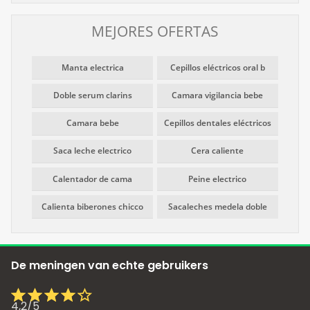
MEJORES OFERTAS
Manta electrica
Cepillos eléctricos oral b
Doble serum clarins
Camara vigilancia bebe
Camara bebe
Cepillos dentales eléctricos
Saca leche electrico
Cera caliente
Calentador de cama
Peine electrico
Calienta biberones chicco
Sacaleches medela doble
De meningen van echte gebruikers
4,2
/
5