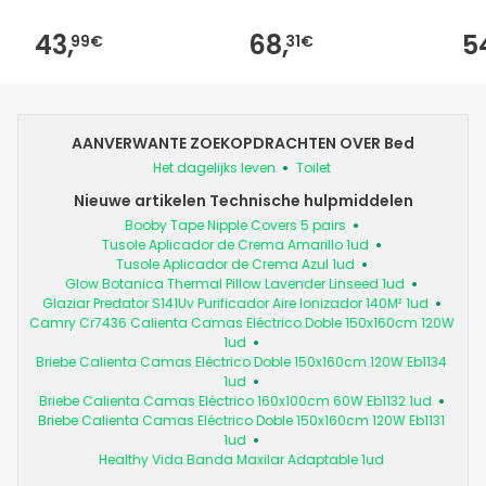
43,
68,
5
99€
31€
AANVERWANTE ZOEKOPDRACHTEN OVER Bed
Het dagelijks leven
Toilet
Nieuwe artikelen Technische hulpmiddelen
Booby Tape Nipple Covers 5 pairs
Tusole Aplicador de Crema Amarillo 1ud
Tusole Aplicador de Crema Azul 1ud
Glow Botanica Thermal Pillow Lavender Linseed 1ud
Glaziar Predator S141Uv Purificador Aire Ionizador 140M² 1ud
Camry Cr7436 Calienta Camas Eléctrico Doble 150x160cm 120W
1ud
Briebe Calienta Camas Eléctrico Doble 150x160cm 120W Eb1134
1ud
Briebe Calienta Camas Eléctrico 160x100cm 60W Eb1132 1ud
Briebe Calienta Camas Eléctrico Doble 150x160cm 120W Eb1131
1ud
Healthy Vida Banda Maxilar Adaptable 1ud