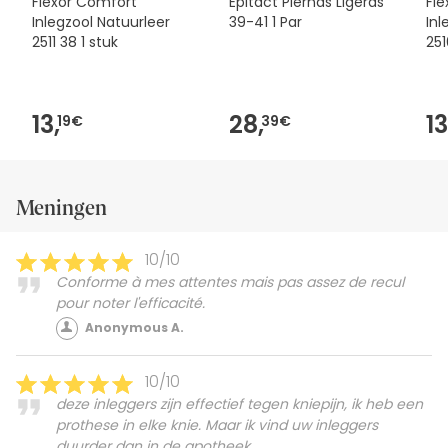
Flexor Comfort
Epitact Piernas Ligeras
Fl
Inlegzool Natuurleer
39-41 1 Par
Inl
2511 38 1 stuk
251
13,
28,
13
19€
39€
Meningen
10/10
Conforme à mes attentes mais pas assez de recul
pour noter l'efficacité.
Anonymous A.
10/10
deze inleggers zijn effectief tegen kniepijn, ik heb een
prothese in elke knie. Maar ik vind uw inleggers
duurder dan in de apotheek.