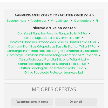
AANVERWANTE ZOEKOPDRACHTEN OVER Zolen
Beschermers
Afscheider
Vingerlingen
Concealers
Pijn
Nieuwe artikelen Voeten
Comforsil Plantillas Fascitis Plantar Talla M 1 Par
Epitact Digitube Talla S 22mm 1x10 cm
Comforsil Plantillas Ortopédicas Fascitis Plantar Talla L 1 Par
Comforsil Plantillas Ortopédicas Fascitis Plantar Talla S 1 Par
Comforgel Palmilhas Passeios Longos Tamanho M 2 Unidade
Comforgel Palmilhas Passeios Longos Tamanho L 2 Unidade
Orthia Podologia Plantilla Silicona Talla M 1ud
Orthia Podologia Plantilla Silicona Talla XS 1ud
Orthia PodologiaTubo Protector Talla S 1ud
Orthia Podologia Protector Juanetes 1ud
MEJORES OFERTAS
Valentino born in roma
Dr scholl