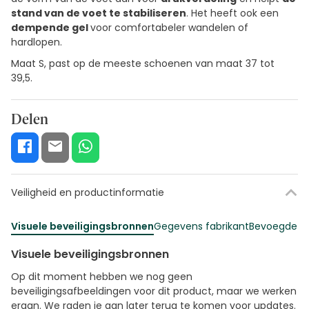
stand van de voet te stabiliseren
. Het heeft ook een
dempende gel
voor comfortabeler wandelen of
hardlopen.
Maat S, past op de meeste schoenen van maat 37 tot
39,5.
Delen
Veiligheid en productinformatie
Visuele beveiligingsbronnen
Gegevens fabrikant
Bevoegde fu
Visuele beveiligingsbronnen
Op dit moment hebben we nog geen
beveiligingsafbeeldingen voor dit product, maar we werken
eraan. We raden je aan later terug te komen voor updates.