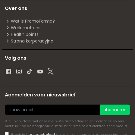
Over ons
Wat is PromoFarma?
Werk met ons
Health points
Strona korporacyjna
Volg ons
Aanmelden voor nieuwsbrief
abonneren
Blijf up-to-date met onze nieuwste aanbiedingen en promoties en mis
niets! Blijf op de hoogte via e-mail, brief, sms of via elektronische media
privacybeleid
Ik heb het
gelezen en instem met de verwerking van