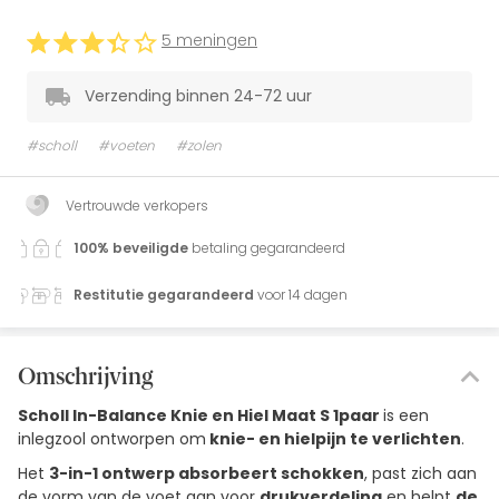
5 meningen
Verzending binnen 24-72 uur
#scholl
#voeten
#zolen
Vertrouwde verkopers
100% beveiligde
betaling gegarandeerd
Restitutie gegarandeerd
voor 14 dagen
Omschrijving
Scholl In-Balance Knie en Hiel Maat S 1paar
is een
inlegzool ontworpen om
knie- en hielpijn te verlichten
.
Het
3-in-1 ontwerp absorbeert schokken
, past zich aan
de vorm van de voet aan voor
drukverdeling
en helpt
de