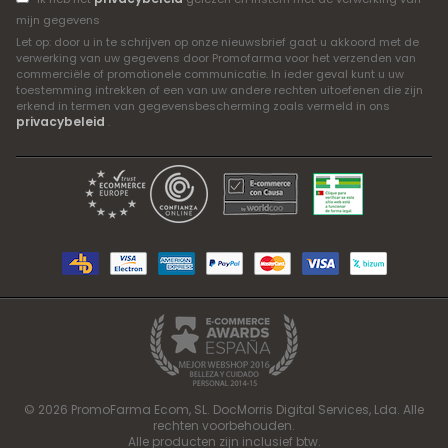
mijn gegevens
Let op: door u in te schrijven op onze nieuwsbrief gaat u akkoord met de
verwerking van uw gegevens door Promofarma voor het verzenden van
commerciële of promotionele communicatie. In ieder geval kunt u uw
toestemming intrekken of een van uw andere rechten uitoefenen die zijn
erkend in termen van gegevensbescherming zoals vermeld in ons
privacybeleid
.
© 2026 PromoFarma Ecom, SL. DocMorris Digital Services, Lda. Alle
rechten voorbehouden.
Alle producten zijn inclusief btw.