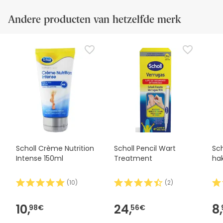
Andere producten van hetzelfde merk
Scholl Crème Nutrition
Scholl Pencil Wart
Sch
Intense 150ml
Treatment
ha
(
10
)
(
2
)
10,
24,
8,
98€
56€