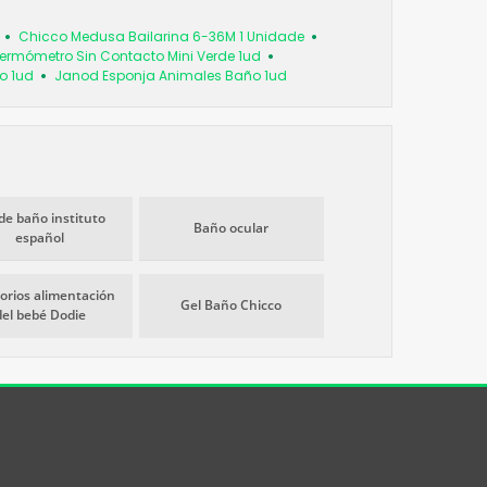
Chicco Medusa Bailarina 6-36M 1 Unidade
Termómetro Sin Contacto Mini Verde 1ud
o 1ud
Janod Esponja Animales Baño 1ud
de baño instituto
Baño ocular
español
orios alimentación
Gel Baño Chicco
del bebé Dodie