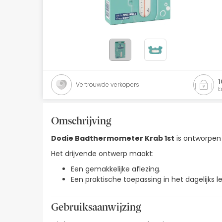
Natuurlijke cosmetica
Aanbiedingen
Merken
Beste verkopers
1
Vertrouwde verkopers
b
Health Points
Omschrijving
Dodie Badthermometer Krab 1st
is ontworpen
Het drijvende ontwerp maakt:
Een gemakkelijke aflezing.
Een praktische toepassing in het dagelijks l
Gebruiksaanwijzing