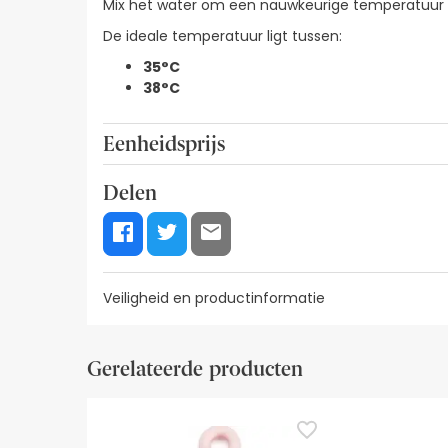
Mix het water om een nauwkeurige temperatuur 
De ideale temperatuur ligt tussen:
35°C
38°C
Eenheidsprijs
7,67€ / Eenheden
Delen
Veiligheid en productinformatie
Visuele beveiligingsbronnen
Gegevens fabrikant
Gerelateerde producten
Visuele beveiligingsbronnen
Op dit moment hebben we nog geen beveiligingsa
tussentijd raden we je aan de veiligheidsinformati