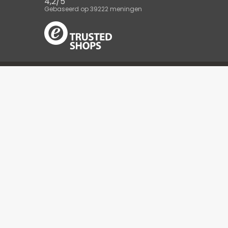
4,2
/
5
Gebaseerd op
39222
meningen
Over ons
Volg on
Wat is PromoFarma?
Werk met ons
Health points
Strona korporacyjna
Aanmelden voor nieuwsbrief
Blijf up-to-date met onze nieuwste aanbiedingen en promoties en 
privacybeleid
Ik heb het
gelezen en instem met de verwer