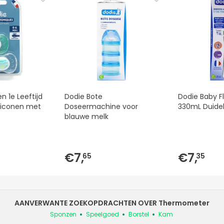
n 1e Leeftijd
Dodie Bote
Dodie Baby Fle
iliconen met
Doseermachine voor
330mL Duideli
blauwe melk
€7,
€7,
65
35
AANVERWANTE ZOEKOPDRACHTEN OVER Thermometer
Sponzen
Speelgoed
Borstel
Kam