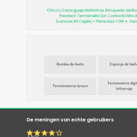
Chicco Caranguejo Bolhinhas Brinquedo de Ba
Precitech Termómetro Sin Contacto Mini A
Suavinex Kit Cepillo + Peine Azul +0M
Saro
Bomba de baño
Esponja de bañ
Termometro digi
Termómetros braun
infrarrojo
De meningen van echte gebruikers