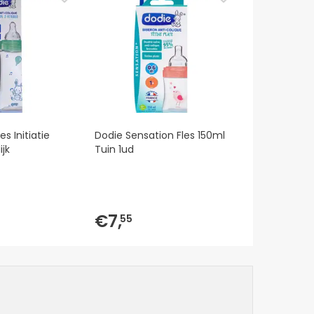
s Initiatie
Dodie Sensation Fles 150ml
jk
Tuin 1ud
€7,
55