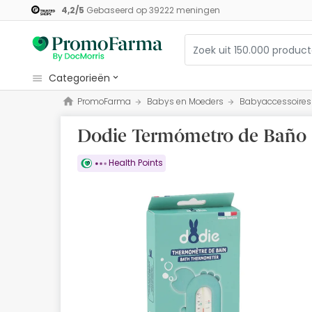
4,2
/
5
Gebaseerd op
39222
meningen
categorieën
PromoFarma
Babys en Moeders
Babyaccessoires
Cosmetica
Dodie Termómetro de Baño 
Gezondheid
Hygiëne
Health Points
Diëtetiek
Babys en Moeders
Optiek
Orthopedie
Herbalist