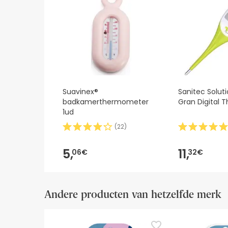
contact met ons op te nemen. Als u wilt, kunt 
Suavinex®
Sanitec Solut
badkamerthermometer
Gran Digital
1ud
(
22
)
5,
11,
06€
32€
Andere producten van hetzelfde merk