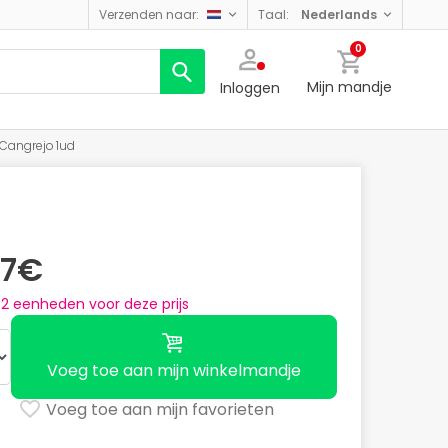
verzenden naar:
taal:
nederlands
0
Mijn mandje
Inloggen
Cangrejo 1ud
67€
n
2
eenheden voor deze prijs
Voeg toe aan mijn winkelmandje
Voeg toe aan mijn favorieten