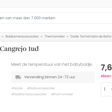
Badkameraccessoires
Thermometer
Dodie Termómetro de Baño 
Cangrejo 1ud
Meet de temperatuur van het babybadje.
7,
Allee
Verzending binnen 24-72 uur
#dodie
#babyaccessoires
#badkameraccessoires
#thermometer