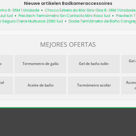
Nieuwe artikelen Badkameraccessoires
nho 6-36M 1 Unidade
Chicco Estrela do Mar Gira Gira 6-36M 1 Unidade
zul 1ud
Precitech Termómetro Sin Contacto Mini Rosa 1ud
Precitech 
 Seguro Cierre Multiusos 2380 1ud
Dodie Termómetro de Baño Cangrej
MEJORES OFERTAS
Gel 
o
Termometro de galio
Gel de baño isdin
tal
Acces
Aceite de baño
Termómetro acofar