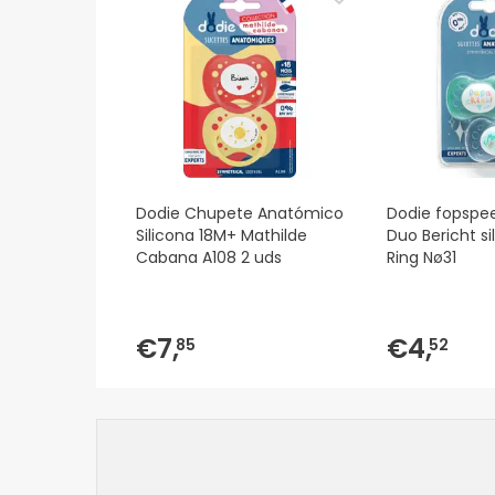
Dodie Chupete Anatómico
Dodie fopspee
Silicona 18M+ Mathilde
Duo Bericht s
Cabana A108 2 uds
Ring Nø31
€7,
€4,
85
52