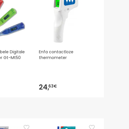
e volgen
.
ibele Digitale
Enfa contactloze
r Gt-Mt50
thermometer
24,
63€