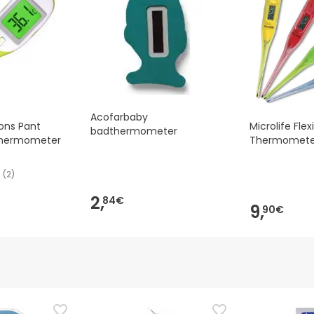
u het product ook retourneren door onze algemene
voorwaarden t
Acofarbaby
ions Pant
Microlife Flex
badthermometer
 Thermometer
Thermomete
(
2
)
2,
84€
9,
90€