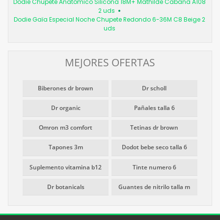
Dodie Chupete Anatómico Silicona 18M+ Mathilde Cabana A108
2 uds
Dodie Gaïa Especial Noche Chupete Redondo 6-36M C8 Beige 2
uds
MEJORES OFERTAS
Biberones dr brown
Dr scholl
Dr organic
Pañales talla 6
Omron m3 comfort
Tetinas dr brown
Tapones 3m
Dodot bebe seco talla 6
Suplemento vitamina b12
Tinte numero 6
Dr botanicals
Guantes de nitrilo talla m