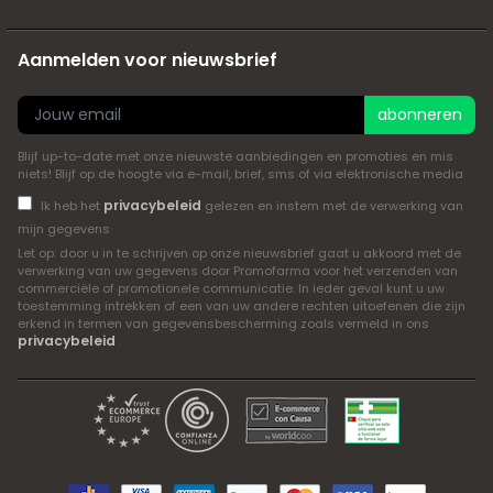
Aanmelden voor nieuwsbrief
abonneren
Blijf up-to-date met onze nieuwste aanbiedingen en promoties en mis
niets! Blijf op de hoogte via e-mail, brief, sms of via elektronische media
privacybeleid
Ik heb het
gelezen en instem met de verwerking van
mijn gegevens
Let op: door u in te schrijven op onze nieuwsbrief gaat u akkoord met de
verwerking van uw gegevens door Promofarma voor het verzenden van
commerciële of promotionele communicatie. In ieder geval kunt u uw
toestemming intrekken of een van uw andere rechten uitoefenen die zijn
erkend in termen van gegevensbescherming zoals vermeld in ons
privacybeleid
.