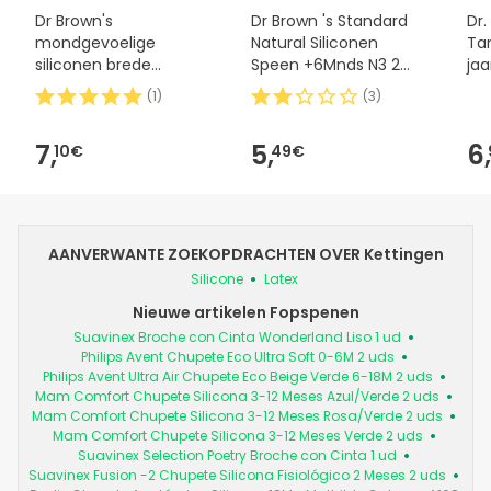
Dr Brown's
Dr Brown 's Standard
Dr.
mondgevoelige
Natural Siliconen
Ta
siliconen brede
Speen +6Mnds N3 2
jaa
mondvorm in Y +
stuks
(
1
)
(
3
)
9meses 2uds
7,
5,
6,
10€
49€
AANVERWANTE ZOEKOPDRACHTEN OVER Kettingen
Silicone
Latex
Nieuwe artikelen Fopspenen
Suavinex Broche con Cinta Wonderland Liso 1 ud
Philips Avent Chupete Eco Ultra Soft 0-6M 2 uds
Philips Avent Ultra Air Chupete Eco Beige Verde 6-18M 2 uds
Mam Comfort Chupete Silicona 3-12 Meses Azul/Verde 2 uds
Mam Comfort Chupete Silicona 3-12 Meses Rosa/Verde 2 uds
Mam Comfort Chupete Silicona 3-12 Meses Verde 2 uds
Suavinex Selection Poetry Broche con Cinta 1 ud
Suavinex Fusion -2 Chupete Silicona Fisiológico 2 Meses 2 uds