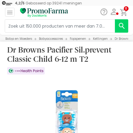
4,2
/
5
Gebaseerd op
39241
meningen
0
Babys en Moeders
Babyaccessoires
Fopspenen
Kettingen
Dr Browns Pa
Dr Browns Pacifier Sil.prevent
Classic Child 6-12 m T2
Health Points