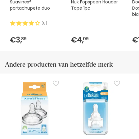
Suavinex®
Nuk Fopspeen Houder
Do
portachupete duo
Tape 1pc
Do
bl
(
8
)
€3,
€4,
€
89
09
Andere producten van hetzelfde merk