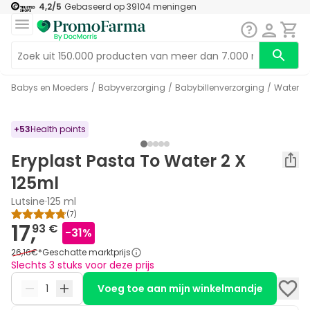
4,2
/5
Gebaseerd op
39104
meningen
Babys en Moeders
/
Babyverzorging
/
Babybillenverzorging
/
Waterp
+
53
Health points
Eryplast Pasta To Water 2 X
125ml
Lutsine
·
125 ml
(
7
)
17,
93 €
-
31
%
26,16€
*
Geschatte marktprijs
Slechts 3 stuks voor deze prijs
Voeg toe aan mijn winkelmandje