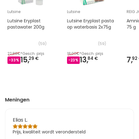
Lutsine
Lutsine
REIG J
Lutsine Eryplast
Lutsine Eryplast pasta
Amnio
pastawater 200g
op waterbasis 2x75g
75 g
(
59
)
(
59
)
22,88€
*
Gesch. prijs
18,00€
*
Gesch. prijs
15,
13,
7,
29 €
84 €
92
-
33
%
-
23
%
Meningen
Elias L.
Prijs, kwaliteit wordt verondersteld