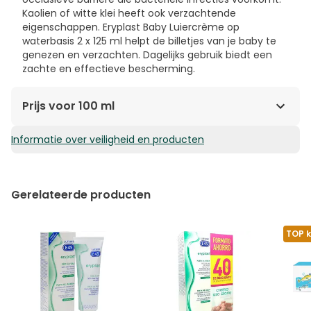
Kaolien of witte klei heeft ook verzachtende
eigenschappen. Eryplast Baby Luiercrème op
waterbasis 2 x 125 ml helpt de billetjes van je baby te
genezen en verzachten. Dagelijks gebruik biedt een
zachte en effectieve bescherming.
Prijs voor 100 ml
Informatie over veiligheid en producten
14,34€ / 100 ml
Gerelateerde producten
TOP 