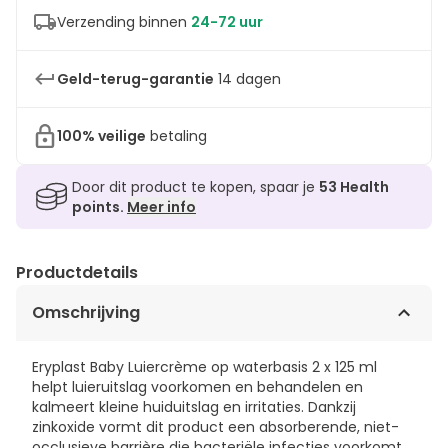
Verzending binnen
24-72 uur
Geld-terug-garantie
14 dagen
100% veilige
betaling
Door dit product te kopen, spaar je
53
Health
points.
Meer info
Productdetails
Omschrijving
Eryplast Baby Luiercrème op waterbasis 2 x 125 ml
helpt luieruitslag voorkomen en behandelen en
kalmeert kleine huiduitslag en irritaties. Dankzij
zinkoxide vormt dit product een absorberende, niet-
occlusieve barrière die bacteriële infecties voorkomt.