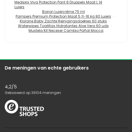
Mediprix Viva Protection Pant 8 Druppels Maat L 14
Luiers
Boiron Luiercrème 75 ml
Pampers Premium Protection Maat 5 11-16 kg 80 Luiers
Klorane Baby Zachte Reinigingsdoekjes 60 stuks
Waterwipes Toallitas Hidratantes Aloe Vera 60 uds
Mustela Kit Neceser Cambio Pañal Mocca
De meningen van echte gebruikers
4,2
/5
Gebaseerd op
39104
meningen