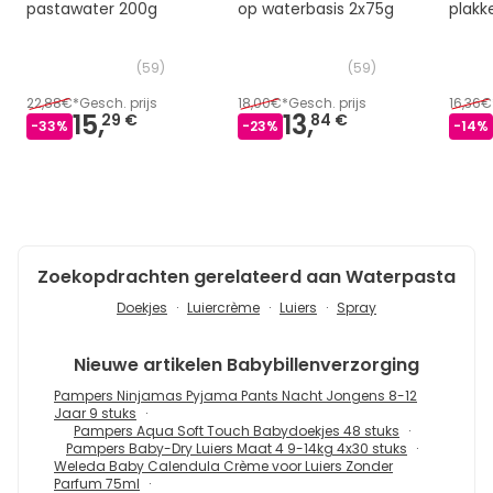
pastawater 200g
op waterbasis 2x75g
plakk
(
59
)
(
59
)
22,88€
*
Gesch. prijs
18,00€
*
Gesch. prijs
16,36€
15,
13,
29 €
84 €
-
33
%
-
23
%
-
14
%
Zoekopdrachten gerelateerd aan Waterpasta
Doekjes
Luiercrème
Luiers
Spray
Nieuwe artikelen
Babybillenverzorging
Pampers Ninjamas Pyjama Pants Nacht Jongens 8-12
Jaar 9 stuks
Pampers Aqua Soft Touch Babydoekjes 48 stuks
Pampers Baby-Dry Luiers Maat 4 9-14kg 4x30 stuks
Weleda Baby Calendula Crème voor Luiers Zonder
Parfum 75ml