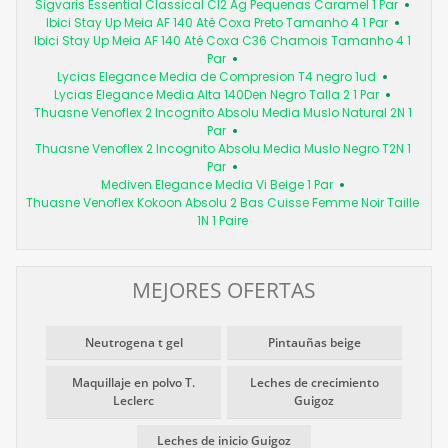
Sigvaris Essential Classical Cl2 Ag Pequenas Caramel 1 Par
Ibici Stay Up Meia AF 140 Até Coxa Preto Tamanho 4 1 Par
Ibici Stay Up Meia AF 140 Até Coxa C36 Chamois Tamanho 4 1
Par
Lycias Elegance Media de Compresion T4 negro 1ud
Lycias Elegance Media Alta 140Den Negro Talla 2 1 Par
Thuasne Venoflex 2 Incognito Absolu Media Muslo Natural 2N 1
Par
Thuasne Venoflex 2 Incognito Absolu Media Muslo Negro T2N 1
Par
Mediven Elegance Media Vi Beige 1 Par
Thuasne Venoflex Kokoon Absolu 2 Bas Cuisse Femme Noir Taille
1N 1 Paire
MEJORES OFERTAS
Neutrogena t gel
Pintauñas beige
Maquillaje en polvo T.
Leches de crecimiento
Leclerc
Guigoz
Leches de inicio Guigoz