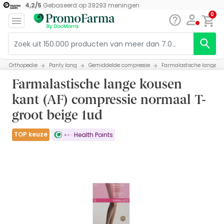
4,2
/
5
Gebaseerd op
39293
meningen
0
Orthopedie
Panty lang
Gemiddelde compressie
Farmalastische lange ko
Farmalastische lange kousen
kant (AF) compressie normaal T-
groot beige 1ud
TOP keuze
Health Points