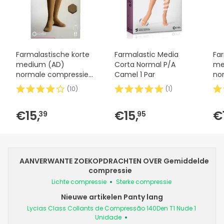
Farmalastische korte
Farmalastic Media
Fa
medium (AD)
Corta Normal P/A
me
normale compressie
Camel 1 Par
no
T-medium beige 1ud
T-k
(
10
)
(
1
)
1ud
€15,
€15,
€
39
95
AANVERWANTE ZOEKOPDRACHTEN OVER Gemiddelde
compressie
Lichte compressie
Sterke compressie
Nieuwe artikelen Panty lang
Lycias Class Collants de Compressão 140Den T1 Nude 1
Unidade