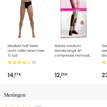
Medilast half been
Maries medium
Ge
recht taille heren heer
blonda lange AF-
wer
TL 1ud
compressie normaal
bl
gekalibreerd beige
no
(
3
)
maat 6
14,
12,
2
97€
26€
Meningen