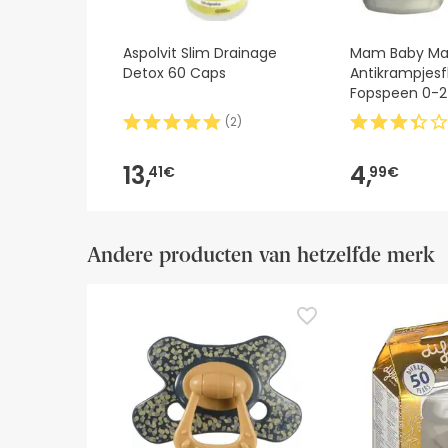
Aspolvit Slim Drainage
Mam Baby M
Detox 60 Caps
Antikrampjesf
Fopspeen 0-2 
(
2
)
13,
4,
41€
99€
Andere producten van hetzelfde merk