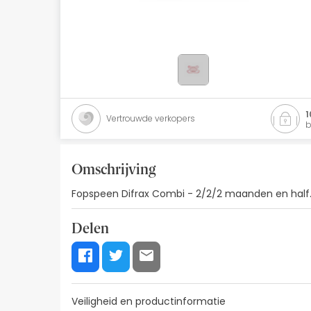
Natuurlijke cosmetica
Aanbiedingen
Merken
Beste verkopers
1
Vertrouwde verkopers
b
Health Points
Omschrijving
Fopspeen Difrax Combi - 2/2/2 maanden en half. 
Delen
Veiligheid en productinformatie