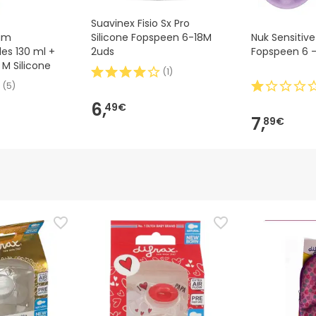
Suavinex Fisio Sx Pro
am
Silicone Fopspeen 6-18M
Nuk Sensitive
les 130 ml +
2uds
Fopspeen 6 -
M Silicone
(
1
)
(
5
)
6,
49€
7,
89€