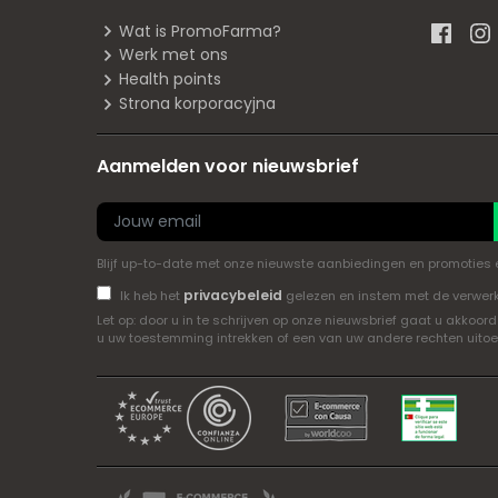
Wat is PromoFarma?
Werk met ons
Health points
Strona korporacyjna
Aanmelden voor nieuwsbrief
Blijf up-to-date met onze nieuwste aanbiedingen en promoties en 
privacybeleid
Ik heb het
gelezen en instem met de verwer
Let op: door u in te schrijven op onze nieuwsbrief gaat u akk
u uw toestemming intrekken of een van uw andere rechten uito