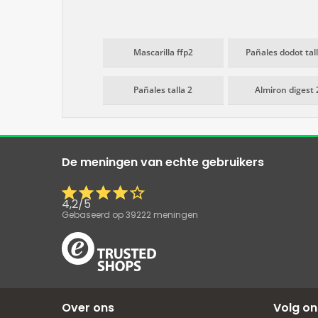
Mascarilla ffp2
Pañales dodot tal
Pañales talla 2
Almiron digest 
De meningen van echte gebruikers
4,2
/
5
Gebaseerd op
39222
meningen
Over ons
Volg on