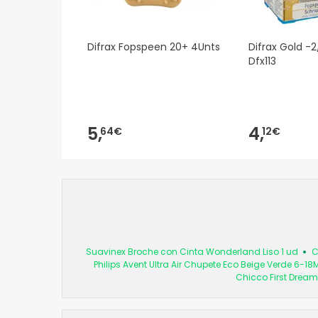
Difrax Fopspeen 20+ 4Unts
Difrax Gold -2
Dfx113
5,
4,
64€
12€
Suavinex Broche con Cinta Wonderland Liso 1 ud
C
Philips Avent Ultra Air Chupete Eco Beige Verde 6-18
Chicco First Dream