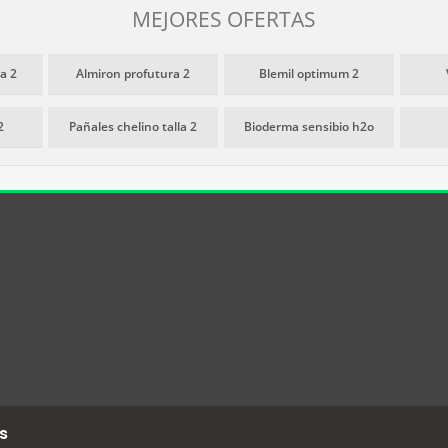
MEJORES OFERTAS
la 2
Almiron profutura 2
Blemil optimum 2
2
Pañales chelino talla 2
Bioderma sensibio h2o
s