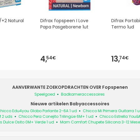
/+2 Natural
Difrax fopspeen I Love
Difrax Porta
Papa Pasgeborene 1ut
Termo 1ud
4,
13,
54€
74€
AANVERWANTE ZOEKOPDRACHTEN OVER Fopspenen
Speelgoed
Badkameraccessoires
Nieuwe artikelen Babyaccessoires
hicco Edu4you Globo Parlante 2-6A 1 ud
Chicco Mi Primera Guitarra 1 
M 2 uds
Chicco Pera Conejito Trilingüe 6M+ 1 ud
Chicco Estrella You&
s Dulce Osito 0M+ Verde 1 ud
Mam Comfort Chupete Silicona 3-12 Mese