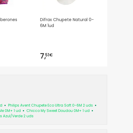
biberones
Difrax Chupete Natural 0-
6M 1ud
7,
51€
ud
Philips Avent Chupete Eco Ultra Soft 0-6M 2 uds
Me 0M+ 1 ud
Chicco My Sweet Doudou 0M+ 1 ud
s Azul/Verde 2 uds