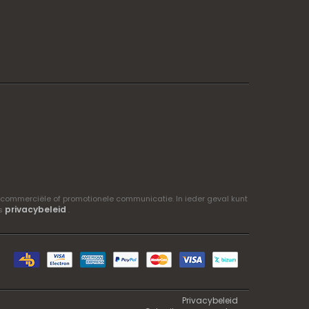
 commerciële of promotionele communicatie. In ieder geval kunt
privacybeleid
ns
.
Privacybeleid