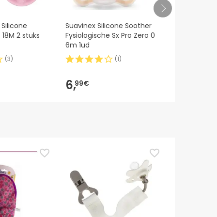
 Silicone
Suavinex Silicone Soother
Dodie Chup
 18M 2 stuks
Fysiologische Sx Pro Zero 0
Silicona 18M
6m 1ud
Cabana A108
(
3
)
(
1
)
6,
7,
99€
85€