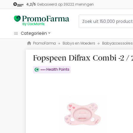
4,2
/
5
Gebaseerd op
39222
meningen
categorieën
PromoFarma
Babys en Moeders
Babyaccessoires
Cosmetica
Fopspeen Difrax Combi -2 /
Gezondheid
Hygiëne
Health Points
Diëtetiek
Babys en Moeders
Optiek
Orthopedie
Herbalist