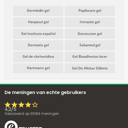
Germisdin gel
Papilocare gel
Harpasul gel
Intrasite gel
Gel instituto español
Genocutan gel
Dermatix gel
Sebamed gel
Gel de clorhexidina
Gel Bioadhesivo lacer
Hartmann gel
Gel De Afeitar Gillette
De meningen van echte gebruikers
4,2
/
5
Gebaseerd op
39184
meningen