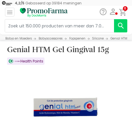
4,2
/
5
Gebaseerd op
39184
meningen
0
Babys en Moeders
Babyaccessoires
Fopspenen
Silicone
Genial HTM Gel
Genial HTM Gel Gingival 15g
Health Points