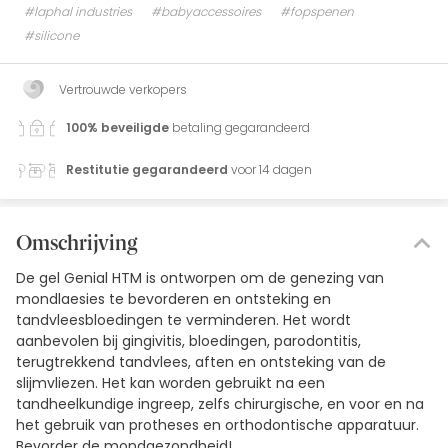
#laphal industries
#babyaccessoires
#fopspenen
#silicone
Vertrouwde verkopers
100% beveiligde
betaling gegarandeerd
Restitutie gegarandeerd
voor 14 dagen
Omschrijving
De gel Genial HTM is ontworpen om de genezing van
mondlaesies te bevorderen en ontsteking en
tandvleesbloedingen te verminderen. Het wordt
aanbevolen bij gingivitis, bloedingen, parodontitis,
terugtrekkend tandvlees, aften en ontsteking van de
slijmvliezen. Het kan worden gebruikt na een
tandheelkundige ingreep, zelfs chirurgische, en voor en na
het gebruik van protheses en orthodontische apparatuur.
Bevorder de mondgezondheid!