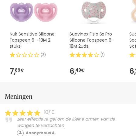
hebt over de veiligheid, aarzel dan niet om contact met
ons op te nemen. Als u wilt, kunt u het product ook
retourneren door onze algemene
voorwaarden te volgen
.
Nuk Sensitive Silicone
Suavinex Fisio Sx Pro
Sua
Fopspeen 6 - 18M 2
Silicone Fopspeen 6-
Soo
stuks
18M 2uds
Sx 
(
3
)
(
1
)
7,
6,
6,
89€
49€
Meningen
10/10
zeer effectieve gel om de kleine armen van de
wangen te verzachten
Anonymous A.