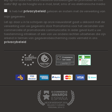
Blijf up-to-date met onze nieuwste aanbiedingen en promoties en mis
niets! Blijf op de hoogte via e-mail, brief, sms of via elektronische media
privacybeleid
Ik heb het
gelezen en instem met de verwerking van
mijn gegevens
Let op: door u in te schrijven op onze nieuwsbrief gaat u akkoord met de
verwerking van uw gegevens door Promofarma voor het verzenden van
commerciële of promotionele communicatie. In ieder geval kunt u uw
toestemming intrekken of een van uw andere rechten uitoefenen die zijn
erkend in termen van gegevensbescherming zoals vermeld in ons
privacybeleid
.