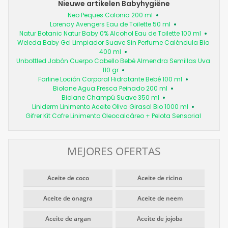
Nieuwe artikelen Babyhygiëne
Neo Peques Colonia 200 ml
Lorenay Avengers Eau de Toilette 50 ml
Natur Botanic Natur Baby 0% Alcohol Eau de Toilette 100 ml
Weleda Baby Gel Limpiador Suave Sin Perfume Caléndula Bio
400 ml
Unbottled Jabón Cuerpo Cabello Bebé Almendra Semillas Uva
110 gr
Farline Loción Corporal Hidratante Bebé 100 ml
Biolane Agua Fresca Peinado 200 ml
Biolane Champú Suave 350 ml
Liniderm Linimento Aceite Oliva Girasol Bio 1000 ml
Gifrer Kit Cofre Linimento Oleocalcáreo + Pelota Sensorial
MEJORES OFERTAS
Aceite de coco
Aceite de ricino
Aceite de onagra
Aceite de neem
Aceite de argan
Aceite de jojoba