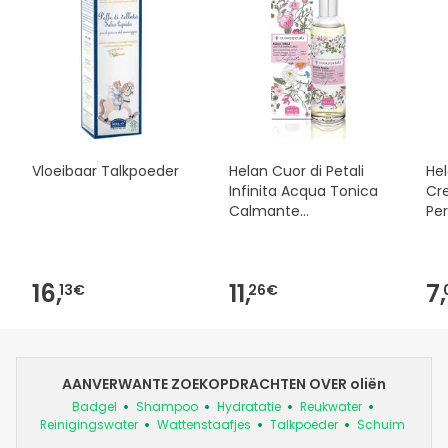
Vloeibaar Talkpoeder
Helan Cuor di Petali
Hel
Infinita Acqua Tonica
Cr
Calmante
Per
Refrescante 100ml
50
16,
11,
7,
13€
26€
AANVERWANTE ZOEKOPDRACHTEN OVER oliën
Badgel
Shampoo
Hydratatie
Reukwater
Reinigingswater
Wattenstaafjes
Talkpoeder
Schuim