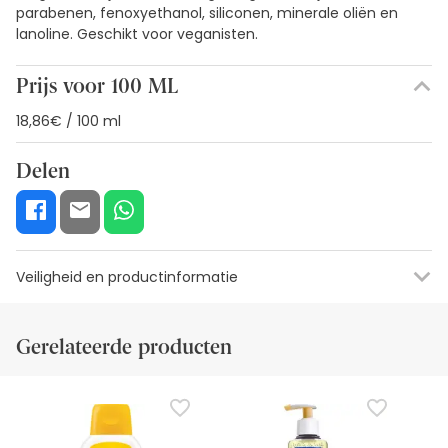
parabenen, fenoxyethanol, siliconen, minerale oliën en
lanoline. Geschikt voor veganisten.
Prijs voor 100 ML
18,86€ / 100 ml
Delen
Veiligheid en productinformatie
Visuele beveiligingsbronnen
Gegevens fabrikant
Bevoegde fu
Gerelateerde producten
Visuele beveiligingsbronnen
Op dit moment hebben we nog geen
beveiligingsafbeeldingen voor dit product, maar we werken
eraan. We raden je aan later terug te komen voor updates.