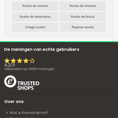
Aceite de romero
Aceite de sésamo
Aceite de almendras
Aceite de linaza
Uriage aceite
Repavar aceite
De meningen van echte gebruikers
4,2
/
5
Gebaseerd op
39184
meningen
Over ons
Wat is PromoFarma?