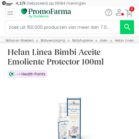
4,2
/
5
Gebaseerd op
39184
meningen
0
Babys en Moeders
Babyverzorging
Babyhygiëne
oliën
Helan Linea Bi
Helan Linea Bimbi Aceite
Emoliente Protector 100ml
Health Points