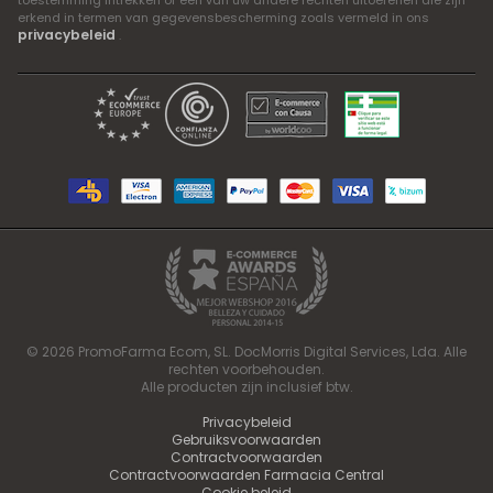
toestemming intrekken of een van uw andere rechten uitoefenen die zijn
erkend in termen van gegevensbescherming zoals vermeld in ons
privacybeleid
.
© 2026 PromoFarma Ecom, SL. DocMorris Digital Services, Lda. Alle
rechten voorbehouden.
Alle producten zijn inclusief btw.
Privacybeleid
Gebruiksvoorwaarden
Contractvoorwaarden
Contractvoorwaarden Farmacia Central
Cookie beleid