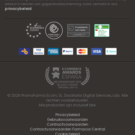
erkend in termen van gegevensbescherming zoals vermeld in ons
privacybeleid
.
© 2026 PromoFarma Ecom, SL. DocMorris Digital Services, Lda. Alle
rechten voorbehouden.
Alle producten zijn inclusief btw.
Privacybeleid
Gebruiksvoorwaarden
Contractvoorwaarden
Contractvoorwaarden Farmacia Central
Cookie beleid