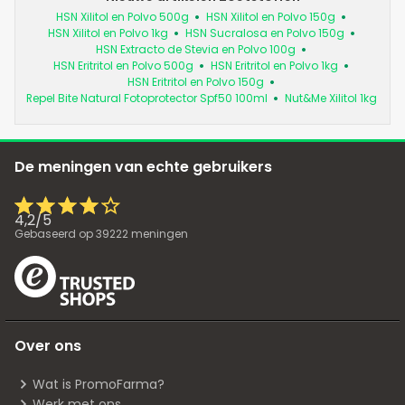
HSN Xilitol en Polvo 500g
HSN Xilitol en Polvo 150g
HSN Xilitol en Polvo 1kg
HSN Sucralosa en Polvo 150g
HSN Extracto de Stevia en Polvo 100g
HSN Eritritol en Polvo 500g
HSN Eritritol en Polvo 1kg
HSN Eritritol en Polvo 150g
Repel Bite Natural Fotoprotector Spf50 100ml
Nut&Me Xilitol 1kg
De meningen van echte gebruikers
4,2
/
5
Gebaseerd op
39222
meningen
Over ons
Wat is PromoFarma?
Werk met ons