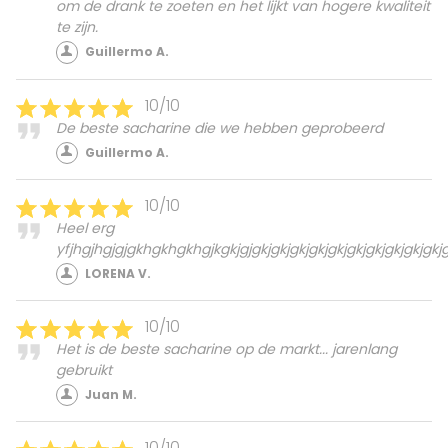
om de drank te zoeten en het lijkt van hogere kwaliteit
te zijn.
Guillermo A.
10/10
De beste sacharine die we hebben geprobeerd
Guillermo A.
10/10
Heel erg
yfjhgjhgjgjgkhgkhgkhgjkgkjgjgkjgkjgkjgkjgkjgkjgkjgkjgkjgkjg
LORENA V.
10/10
Het is de beste sacharine op de markt... jarenlang
gebruikt
Juan M.
10/10