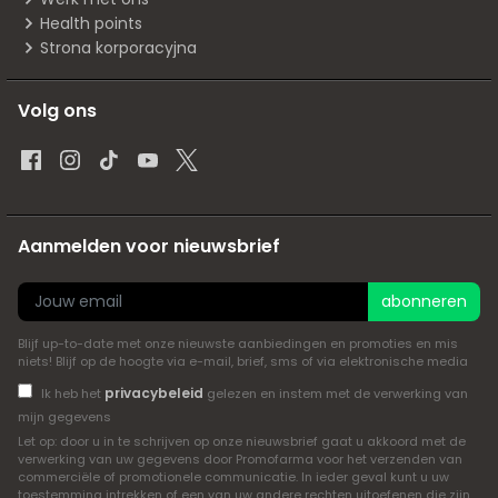
Health points
Strona korporacyjna
Volg ons
Aanmelden voor nieuwsbrief
abonneren
Blijf up-to-date met onze nieuwste aanbiedingen en promoties en mis
niets! Blijf op de hoogte via e-mail, brief, sms of via elektronische media
privacybeleid
Ik heb het
gelezen en instem met de verwerking van
mijn gegevens
Let op: door u in te schrijven op onze nieuwsbrief gaat u akkoord met de
verwerking van uw gegevens door Promofarma voor het verzenden van
commerciële of promotionele communicatie. In ieder geval kunt u uw
toestemming intrekken of een van uw andere rechten uitoefenen die zijn