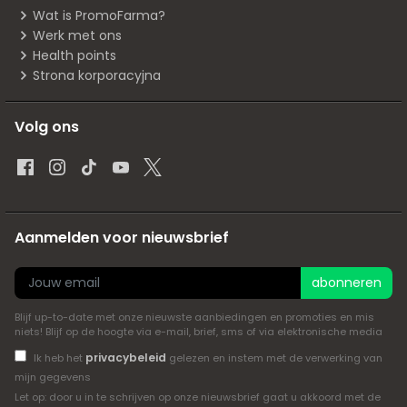
Wat is PromoFarma?
Werk met ons
Health points
Strona korporacyjna
Volg ons
Aanmelden voor nieuwsbrief
abonneren
Blijf up-to-date met onze nieuwste aanbiedingen en promoties en mis
niets! Blijf op de hoogte via e-mail, brief, sms of via elektronische media
privacybeleid
Ik heb het
gelezen en instem met de verwerking van
mijn gegevens
Let op: door u in te schrijven op onze nieuwsbrief gaat u akkoord met de