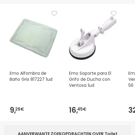
Emo Alfombra de
Emo Soporte para El
Em
Baño Gris 817227 1ud
Grifo de Ducha con
Ve
Ventosa 1ud
56 
9,
16,
3
26€
45€
AANVERWANTE ZOEKOPDRACHTEN OVER Toilet