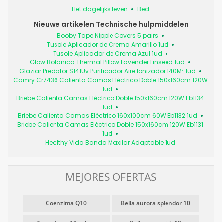
Het dagelijks leven
Bed
Nieuwe artikelen Technische hulpmiddelen
Booby Tape Nipple Covers 5 pairs
Tusole Aplicador de Crema Amarillo 1ud
Tusole Aplicador de Crema Azul 1ud
Glow Botanica Thermal Pillow Lavender Linseed 1ud
Glaziar Predator S141Uv Purificador Aire Ionizador 140M² 1ud
Camry Cr7436 Calienta Camas Eléctrico Doble 150x160cm 120W
1ud
Briebe Calienta Camas Eléctrico Doble 150x160cm 120W Eb1134
1ud
Briebe Calienta Camas Eléctrico 160x100cm 60W Eb1132 1ud
Briebe Calienta Camas Eléctrico Doble 150x160cm 120W Eb1131
1ud
Healthy Vida Banda Maxilar Adaptable 1ud
MEJORES OFERTAS
Coenzima Q10
Bella aurora splendor 10