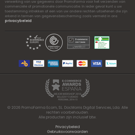
verwerking van uw gegevens door Promofarma voor het verzenden van
commerciële of promotionele communicatie. In ieder geval kunt u uw
toestemming intrekken of een van uw andere rechten uitoefenen die zijn
erkend in termen van gegevensbescherming zoals vermeld in ons
privacybeleid
.
© 2026 PromoFarma Ecom, SL. DocMorris Digital Services, Lda. Alle
rechten voorbehouden.
Alle producten zijn inclusief btw.
Privacybeleid
Gebruiksvoorwaarden