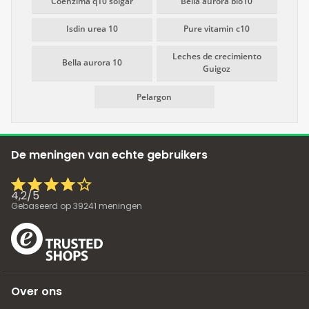
Coenzima q10 solgar
Bella aurora bio10
Isdin urea 10
Pure vitamin c10
Leches de crecimiento
Bella aurora 10
Guigoz
Pelargon
De meningen van echte gebruikers
4,2
/
5
Gebaseerd op
39241
meningen
Over ons