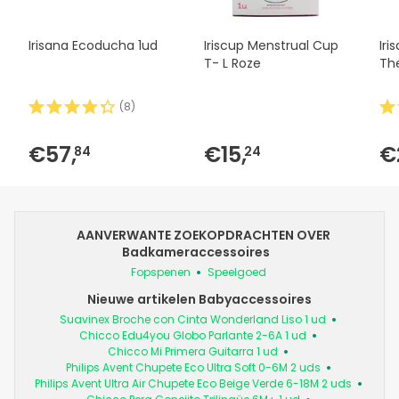
Irisana Ecoducha 1ud
Iriscup Menstrual Cup
Iri
T- L Roze
Th
(
8
)
€57,
€15,
€
84
24
AANVERWANTE ZOEKOPDRACHTEN OVER
Badkameraccessoires
Fopspenen
Speelgoed
Nieuwe artikelen Babyaccessoires
Suavinex Broche con Cinta Wonderland Liso 1 ud
Chicco Edu4you Globo Parlante 2-6A 1 ud
Chicco Mi Primera Guitarra 1 ud
Philips Avent Chupete Eco Ultra Soft 0-6M 2 uds
Philips Avent Ultra Air Chupete Eco Beige Verde 6-18M 2 uds