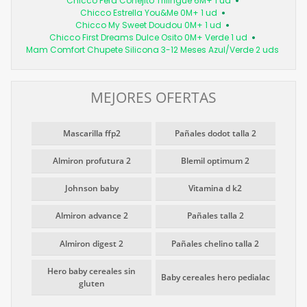
Chicco Pera Conejito Trilingüe 6M+ 1 ud
Chicco Estrella You&Me 0M+ 1 ud
Chicco My Sweet Doudou 0M+ 1 ud
Chicco First Dreams Dulce Osito 0M+ Verde 1 ud
Mam Comfort Chupete Silicona 3-12 Meses Azul/Verde 2 uds
MEJORES OFERTAS
Mascarilla ffp2
Pañales dodot talla 2
Almiron profutura 2
Blemil optimum 2
Johnson baby
Vitamina d k2
Almiron advance 2
Pañales talla 2
Almiron digest 2
Pañales chelino talla 2
Hero baby cereales sin
Baby cereales hero pedialac
gluten