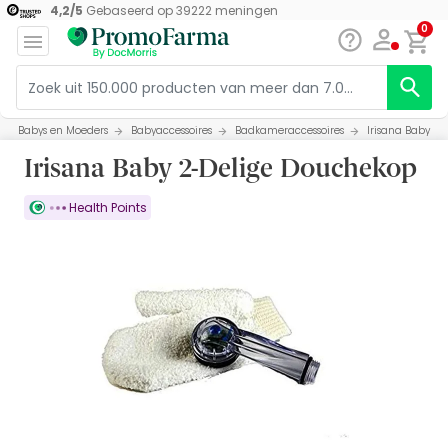
4,2
/
5
Gebaseerd op
39222
meningen
0
Babys en Moeders
Babyaccessoires
Badkameraccessoires
Irisana Baby 2
Irisana Baby 2-Delige Douchekop
Health Points