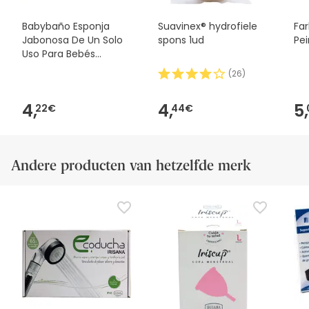
Babybaño Esponja
Suavinex® hydrofiele
Far
Jabonosa De Un Solo
spons 1ud
Pe
Uso Para Bebés
Babybaño, (Código PF
(
26
)
)
4,
4,
5,
22€
44€
Andere producten van hetzelfde merk