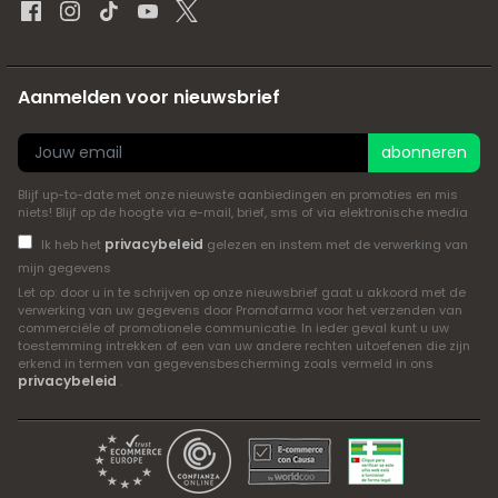
Aanmelden voor nieuwsbrief
abonneren
Blijf up-to-date met onze nieuwste aanbiedingen en promoties en mis
niets! Blijf op de hoogte via e-mail, brief, sms of via elektronische media
privacybeleid
Ik heb het
gelezen en instem met de verwerking van
mijn gegevens
Let op: door u in te schrijven op onze nieuwsbrief gaat u akkoord met de
verwerking van uw gegevens door Promofarma voor het verzenden van
commerciële of promotionele communicatie. In ieder geval kunt u uw
toestemming intrekken of een van uw andere rechten uitoefenen die zijn
erkend in termen van gegevensbescherming zoals vermeld in ons
privacybeleid
.