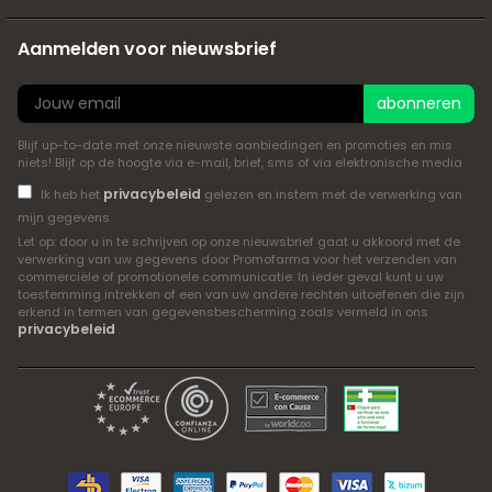
Aanmelden voor nieuwsbrief
abonneren
Blijf up-to-date met onze nieuwste aanbiedingen en promoties en mis
niets! Blijf op de hoogte via e-mail, brief, sms of via elektronische media
privacybeleid
Ik heb het
gelezen en instem met de verwerking van
mijn gegevens
Let op: door u in te schrijven op onze nieuwsbrief gaat u akkoord met de
verwerking van uw gegevens door Promofarma voor het verzenden van
commerciële of promotionele communicatie. In ieder geval kunt u uw
toestemming intrekken of een van uw andere rechten uitoefenen die zijn
erkend in termen van gegevensbescherming zoals vermeld in ons
privacybeleid
.