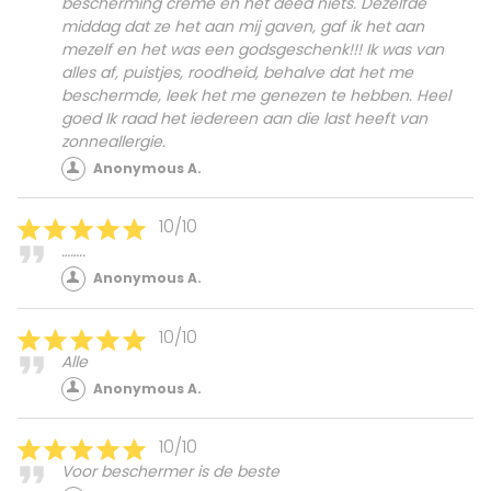
bescherming crème en het deed niets. Dezelfde
middag dat ze het aan mij gaven, gaf ik het aan
mezelf en het was een godsgeschenk!!! Ik was van
alles af, puistjes, roodheid, behalve dat het me
beschermde, leek het me genezen te hebben. Heel
goed Ik raad het iedereen aan die last heeft van
zonneallergie.
Anonymous A.
10/10
……..
Anonymous A.
10/10
Alle
Anonymous A.
10/10
Voor beschermer is de beste