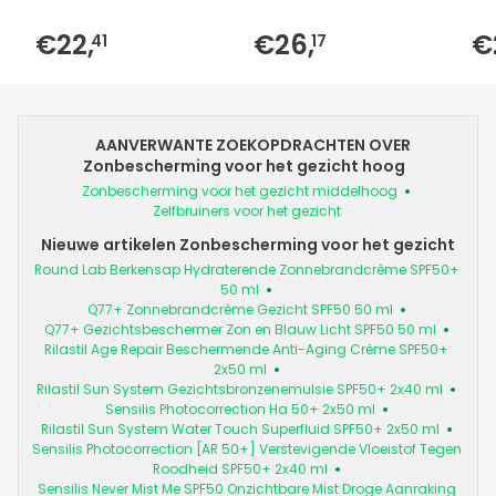
€22,
€26,
€
41
17
AANVERWANTE ZOEKOPDRACHTEN OVER
Zonbescherming voor het gezicht hoog
Zonbescherming voor het gezicht middelhoog
Zelfbruiners voor het gezicht
Nieuwe artikelen Zonbescherming voor het gezicht
Round Lab Berkensap Hydraterende Zonnebrandcrème SPF50+
50 ml
Q77+ Zonnebrandcrème Gezicht SPF50 50 ml
Q77+ Gezichtsbeschermer Zon en Blauw Licht SPF50 50 ml
Rilastil Age Repair Beschermende Anti-Aging Crème SPF50+
2x50 ml
Rilastil Sun System Gezichtsbronzenemulsie SPF50+ 2x40 ml
Sensilis Photocorrection Ha 50+ 2x50 ml
Rilastil Sun System Water Touch Superfluid SPF50+ 2x50 ml
Sensilis Photocorrection [AR 50+] Verstevigende Vloeistof Tegen
Roodheid SPF50+ 2x40 ml
Sensilis Never Mist Me SPF50 Onzichtbare Mist Droge Aanraking