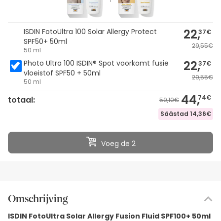
22,
ISDIN FotoUltra 100 Solar Allergy Protect
37€
SPF50+ 50ml
29,55€
50 ml
22,
Photo Ultra 100 ISDIN® Spot voorkomt fusie
37€
vloeistof SPF50 + 50ml
29,55€
50 ml
44,
74€
totaal:
59,10€
Säästad
14,36€
Voeg de 2
Omschrijving
ISDIN FotoUltra Solar Allergy Fusion Fluid SPF100+ 50ml