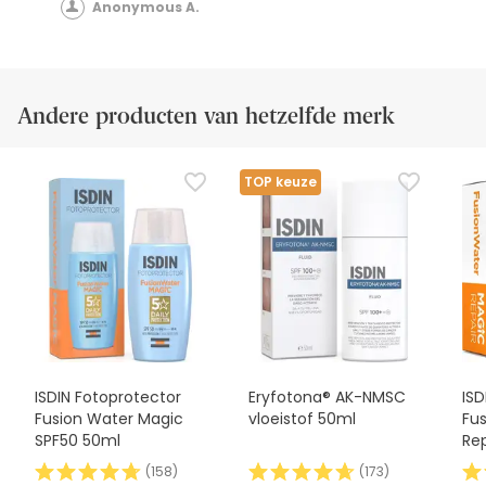
Anonymous A.
Andere producten van hetzelfde merk
TOP keuze
ISDIN Fotoprotector
Eryfotona® AK-NMSC
ISD
Fusion Water Magic
vloeistof 50ml
Fu
SPF50 50ml
Re
(
158
)
(
173
)