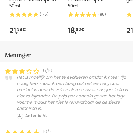
Pigment sofluid spf 50
Active Fluid Spf50
gel
50ml
50ml
(
175
)
(
85
)
21,
18,
21
99€
93€
Meningen
6/10
Het is moeilijk om het te evalueren omdat ik meer tijd
nodig heb, maar ik ben bang dat het een erg duur
product is door de vele reclame-investeringen. Isdin is
niet zo bijzonder. De prijs per eenheid gezien het lage
volume maakt het niet levensvatbaar als de ziekte
chronisch is.
Antonio M.
10/10