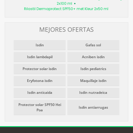
2x100 ml
Rilastil Dermaprotect SPF50+ met Kleur 2x50 ml
MEJORES OFERTAS
Isdin
Gafas sol
Isdin lambdapil
Acniben isdin
Protector solar isdin
Isdin pediatrics
Eryfotona isdin
Maquillaje isdin
Isdin anticaida
Isdin nutradeica
Protector solar SPF50 Hei
Isdin antiarrugas
Poa