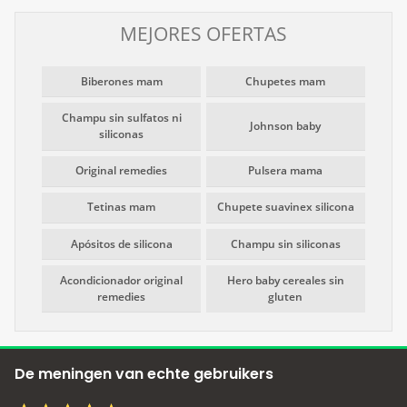
MEJORES OFERTAS
Biberones mam
Chupetes mam
Champu sin sulfatos ni
Johnson baby
siliconas
Original remedies
Pulsera mama
Tetinas mam
Chupete suavinex silicona
Apósitos de silicona
Champu sin siliconas
Acondicionador original
Hero baby cereales sin
remedies
gluten
De meningen van echte gebruikers