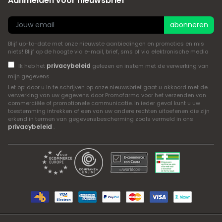
Aanmelden voor nieuwsbrief
abonneren
Blijf up-to-date met onze nieuwste aanbiedingen en promoties en mis
niets! Blijf op de hoogte via e-mail, brief, sms of via elektronische media
privacybeleid
Ik heb het
gelezen en instem met de verwerking van
mijn gegevens
Let op: door u in te schrijven op onze nieuwsbrief gaat u akkoord met de
verwerking van uw gegevens door Promofarma voor het verzenden van
commerciële of promotionele communicatie. In ieder geval kunt u uw
toestemming intrekken of een van uw andere rechten uitoefenen die zijn
erkend in termen van gegevensbescherming zoals vermeld in ons
privacybeleid
.