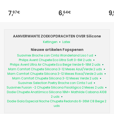
7,
6,
9,
97€
64€
AANVERWANTE ZOEKOPDRACHTEN OVER Silicone
Kettingen
Latex
Nieuwe artikelen Fopspenen
Suavinex Broche con Cinta Wonderland Liso 1 ud
Philips Avent Chupete Eco Ultra Soft 0-6M 2 uds
Philips Avent Ultra Air Chupete Eco Beige Verde 6-18M 2 uds
Mam Comfort Chupete Silicona 3-12 Meses Azul/Verde 2 uds
Mam Comfort Chupete Silicona 3-12 Meses Rosa/Verde 2 uds
Mam Comfort Chupete Silicona 3-12 Meses Verde 2 uds
Suavinex Selection Poetry Broche con Cinta 1 ud
Suavinex Fusion -2 Chupete Silicona Fisiológico 2 Meses 2 uds
Dodie Chupete Anatómico Silicona 18M+ Mathilde Cabana A108
2 uds
Dodie Gaïa Especial Noche Chupete Redondo 6-36M C8 Beige 2
uds