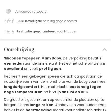
Vertrouwde verkopers
100% beveiligde
betaling gegarandeerd
Restitutie gegarandeerd
voor 14 dagen
Omschrijving
Siliconen fopspeen Mam Baby
. De verpakking bevat
2
eenheden
aan de binnenkant. Het esthetische ontwerp is
opvallend
en voelt
prettig aan
.
Het heeft een
gebogen speen
die zich aanpast aan de
natuurlijke vorm van de mondholte van de baby voor meer
langdurig comfort
. Het materiaal is
bestendig tegen
hoge temperaturen
en is
vrij van BPA en BPS
.
De grootte is geschikt om op verschillende plaatsen op te
bergen tijdens
lange reizen
. Aanbevolen voor ouders met
baby's in de
borstvoeding
. Ideaal voor pediatrisch gebruik