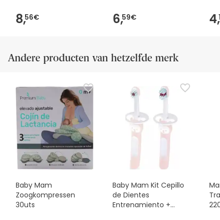
8,
6,
4,
56€
59€
Andere producten van hetzelfde merk
Baby Mam
Baby Mam Kit Cepillo
Ma
Zoogkompressen
de Dientes
Tra
30uts
Entrenamiento +
22
Primeros Dientes