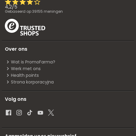
4,2
/
5
Gebaseerd op
39155
meningen
Over ons
Wat is PromoFarma?
Werk met ons
Health points
Strona korporacyjna
Volg ons