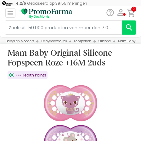
4,2
/
5
Gebaseerd op
39155
meningen
0
Babys en Moeders
Babyaccessoires
Fopspenen
Silicone
Mam Baby Orig
Mam Baby Original Silicone
Fopspeen Roze +16M 2uds
Health Points