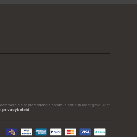
 commerciële of promotionele communicatie. In ieder geval kunt
privacybeleid
ns
.