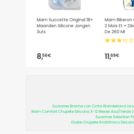
Mam Succette Original 18+
Mam Biberon E
Maanden Silicone Jongen
2 Mois Et + Db
3uts
De 260 Ml
8,
11,
56€
69€
Suavinex Broche con Cinta Wonderland Liso 
Mam Comfort Chupete Silicona 3-12 Meses Azul/Verde 2
Suavinex Selection P
Dodie Chupete Anatómico Silicon