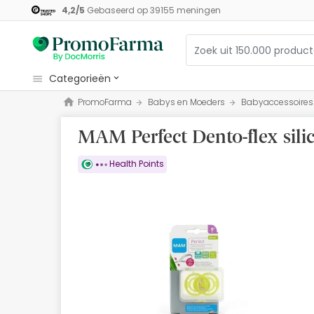
4,2
/
5
Gebaseerd op
39155
meningen
categorieën
PromoFarma
Babys en Moeders
Babyaccessoires
Cosmetica
MAM Perfect Dento-flex sil
Gezondheid
Hygiëne
Health Points
Diëtetiek
Babys en Moeders
Optiek
Orthopedie
Herbalist