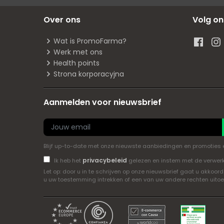
Over ons
Volg on
Wat is PromoFarma?
Werk met ons
Health points
Strona korporacyjna
Aanmelden voor nieuwsbrief
Blijf up-to-date met onze nieuwste aanbiedingen en promoties en 
privacybeleid
Ik heb het
gelezen en instem met de verwer
Let op: door u in te schrijven op onze nieuwsbrief gaat u akk
u uw toestemming intrekken of een van uw andere rechten uito