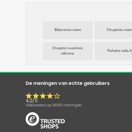
Biberones mam
Chupetes ma
Chupete suavinex
Pañales talla 6
silicona
De meningen van echte gebruikers
4,2
/
5
Gebaseerd op
39155
meningen