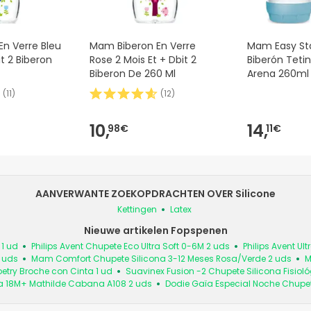
n Verre Bleu
Mam Biberon En Verre
Mam Easy Sta
it 2 Biberon
Rose 2 Mois Et + Dbit 2
Biberón Teti
Biberon De 260 Ml
Arena 260ml
(
11
)
(
12
)
10,
14,
98€
11€
AANVERWANTE ZOEKOPDRACHTEN OVER Silicone
Kettingen
Latex
Nieuwe artikelen Fopspenen
1 ud
Philips Avent Chupete Eco Ultra Soft 0-6M 2 uds
Philips Avent Ul
 uds
Mam Comfort Chupete Silicona 3-12 Meses Rosa/Verde 2 uds
M
oetry Broche con Cinta 1 ud
Suavinex Fusion -2 Chupete Silicona Fisiol
a 18M+ Mathilde Cabana A108 2 uds
Dodie Gaïa Especial Noche Chupe