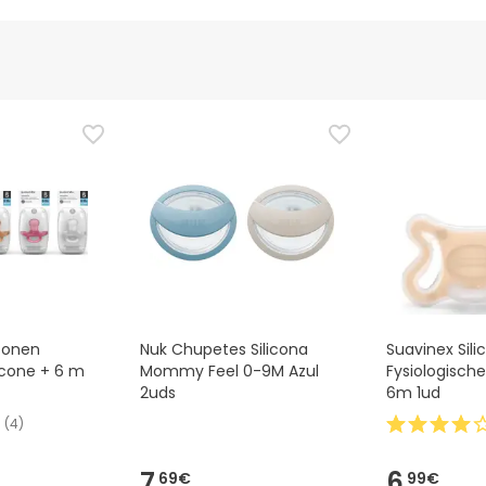
Bevoegde functionaris
fbeeldingen voor dit product, maar we werken eraan. We raden 
e bij het product te lezen voordat je het gebruikt. Als je vragen 
u het product ook retourneren door onze algemene
voorwaarden t
iconen
Nuk Chupetes Silicona
Suavinex Sil
licone + 6 m
Mommy Feel 0-9M Azul
Fysiologische
2uds
6m 1ud
(
4
)
7,
6,
69€
99€