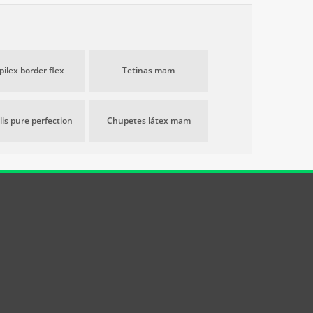
ilex border flex
Tetinas mam
lis pure perfection
Chupetes látex mam