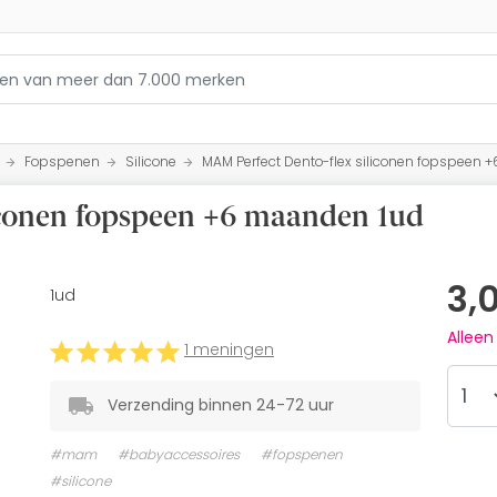
Fopspenen
Silicone
MAM Perfect Dento-flex siliconen fopspeen
iconen fopspeen +6 maanden 1ud
3,
1ud
Allee
1 meningen
Verzending binnen 24-72 uur
#mam
#babyaccessoires
#fopspenen
#silicone