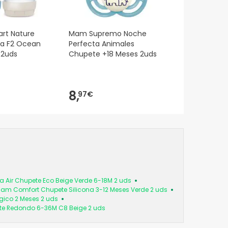
rt Nature
Mam Supremo Noche
na F2 Ocean
Perfecta Animales
 2uds
Chupete +18 Meses 2uds
8,
97€
tra Air Chupete Eco Beige Verde 6-18M 2 uds
am Comfort Chupete Silicona 3-12 Meses Verde 2 uds
ógico 2 Meses 2 uds
te Redondo 6-36M C8 Beige 2 uds