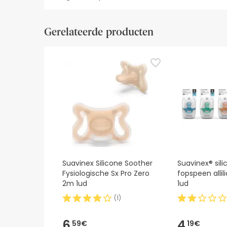
Visuele beveiligingsbronnen
Gegevens fabrikant
Gerelateerde producten
Visuele beveiligingsbronnen
Op dit moment hebben we nog geen beveiligingsa
tussentijd raden we je aan de veiligheidsinformati
contact met ons op te nemen. Als u wilt, kunt 
Suavinex Silicone Soother
Suavinex® sil
Fysiologische Sx Pro Zero
fopspeen alli
2m 1ud
1ud
(
1
)
6,
4,
59€
19€