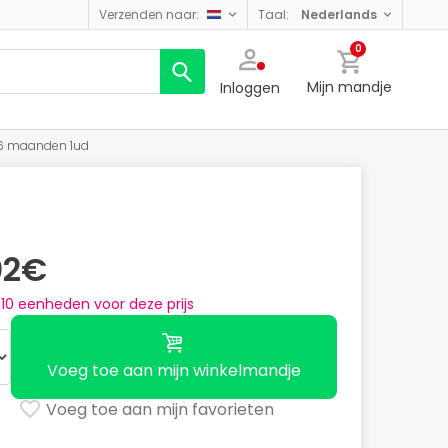
verzenden naar:
taal:
nederlands
0
Mijn mandje
Inloggen
 +6 maanden 1ud
02€
n
10
eenheden voor deze prijs
Voeg toe aan mijn winkelmandje
Voeg toe aan mijn favorieten