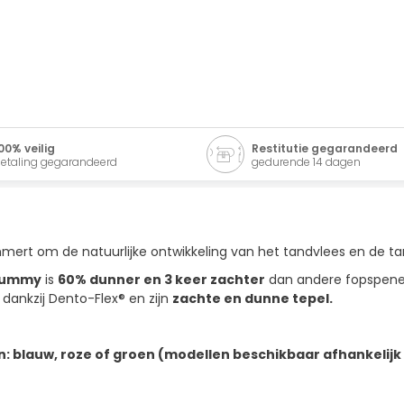
00% veilig
Restitutie gegarandeerd
etaling gegarandeerd
gedurende 14 dagen
ommert om de natuurlijke ontwikkeling van het tandvlees en de 
ndummy
is
60% dunner en 3 keer zachter
dan andere fopspene
dankzij Dento-Flex® en zijn
zachte en dunne tepel.
 blauw, roze of groen (modellen beschikbaar afhankelijk