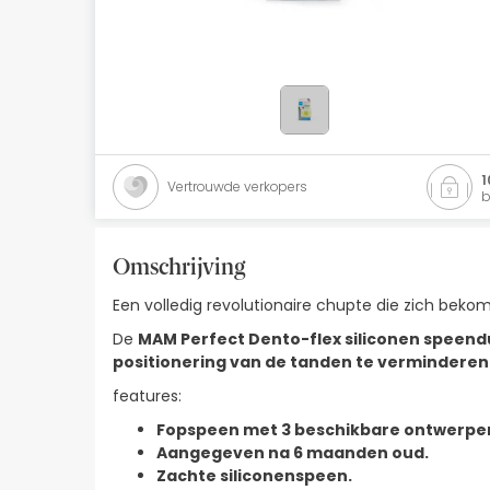
Natuurlijke cosmetica
Aanbiedingen
Merken
Beste verkopers
1
Vertrouwde verkopers
b
Health Points
Omschrijving
Een volledig revolutionaire chupte die zich bek
De
MAM Perfect Dento-flex siliconen spee
positionering van de tanden te verminderen
features:
Fopspeen met 3 beschikbare ontwerpen:
Aangegeven na 6 maanden oud.
Zachte siliconenspeen.