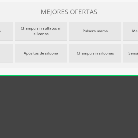
MEJORES OFERTAS
Champu sin sulfatos ni
m
Pulsera mama
Mep
siliconas
Apósitos de silicona
Champu sin siliconas
Sensi