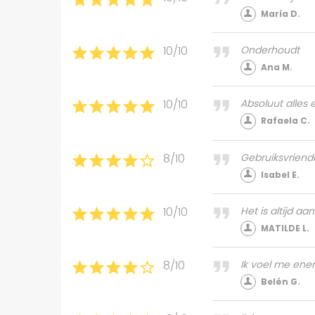
María D.
10/10
Onderhoudt
Ana M.
10/10
Absoluut alles e
Rafaela C.
8/10
Gebruiksvriende
Isabel E.
10/10
Het is altijd aa
MATILDE L.
8/10
Ik voel me ener
Belén G.