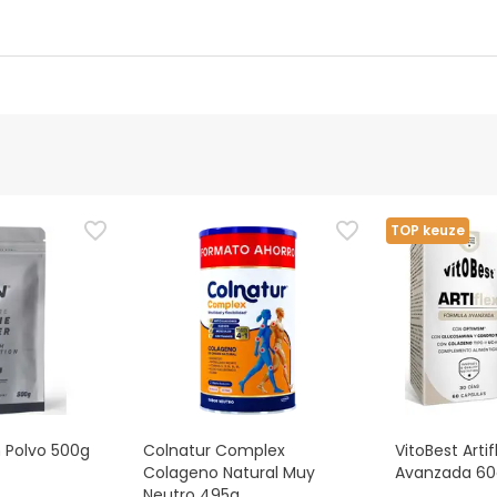
vens fabrikant
Bevoegde functionaris
gische supplementen van calcium en vitamine D of als je in be
TOP keuze
een gevarieerde en evenwichtige voeding te volgen en aan licha
vervangen.
n Polvo 500g
Colnatur Complex
VitoBest Arti
Colageno Natural Muy
Avanzada 60
Neutro 495g