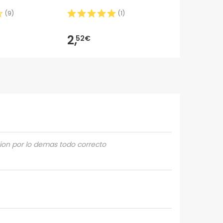
(
9
)
(
1
)
2,
33,
52€
21€
tion por lo demas todo correcto