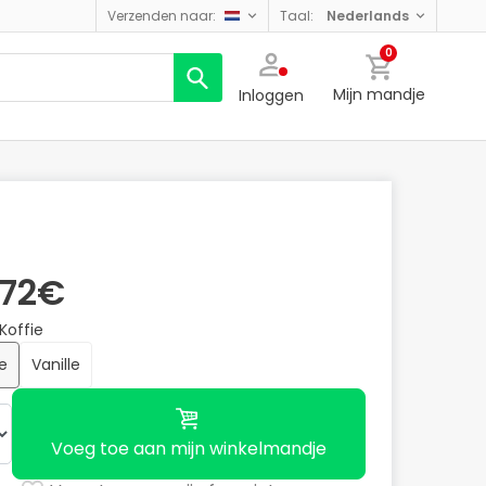
verzenden naar:
taal:
nederlands
0
Mijn mandje
Inloggen
,72€
Koffie
ie
Vanille
Voeg toe aan mijn winkelmandje