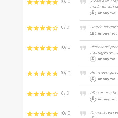
10/10
Ik ben een mens
het iedereen aa
Anonymous
8/10
Goede smaak en
Anonymous
10/10
Uitstekend prod
management van
Anonymous
10/10
Het is een goed
Anonymous
8/10
alles en zou h
Anonymous
10/10
Onverslaanbare 