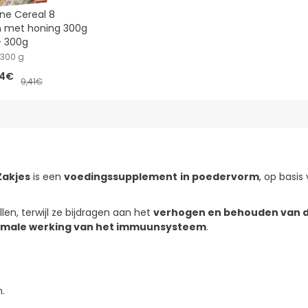
ne Cereal 8
n met honing 300g
+ 300g
300 g
4€
9,41€
Zakjes
is een
voedingssupplement
in poedervorm
, op basis
en, terwijl ze bijdragen aan het
verhogen en behouden van 
male werking van het immuunsysteem
.
.