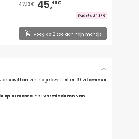
45,
96€
47,13€
Säästad
1,17€
Voeg de 2 toe aan mijn mandje
 van
eiwitten
van hoge kwaliteit en 19
vitamines
de spiermassa
, het
verminderen van