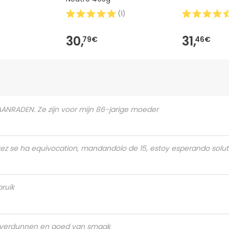
(
1
)
30,
31,
79€
46€
AANRADEN. Ze zijn voor mijn 86-jarige moeder
 vez se ha equivocation, mandandolo de 15, estoy esperando solu
ruik
e verdunnen en goed van smaak