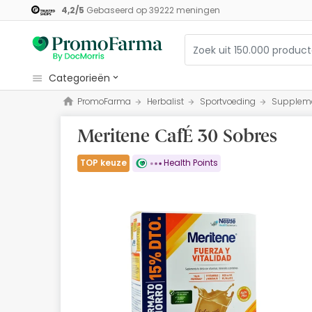
4,2
/
5
Gebaseerd op
39222
meningen
categorieën
PromoFarma
Herbalist
Sportvoeding
Supplem
Cosmetica
Meritene CafÉ 30 Sobres
Gezondheid
Hygiëne
TOP keuze
Health Points
Diëtetiek
Babys en Moeders
Optiek
Orthopedie
Herbalist