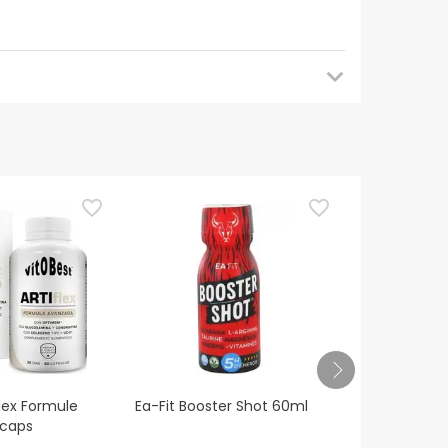
handeling bent met cumarine-anticoagulantia,
amsbeweging te doen.
flex Formule
Ea-Fit Booster Shot 60ml
VitoBest Cr
caps
Clonapure 