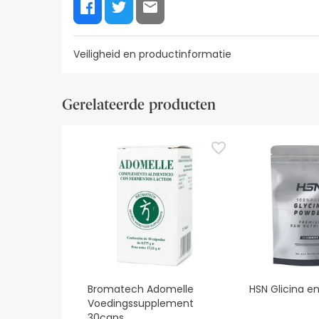
Veiligheid en productinformatie
Etiketinformatie
Visuele beveiligingsbronnen
Gege
Gerelateerde producten
Etiketinformatie
In het geval van het nemen van farmacolo
raadpleeg dan je arts of apotheker.
Meritene® Kracht en Vitaliteit raadt aan 
Dit product mag de hoofdmaaltijden niet 
Voor volwassenen.
Bromatech Adomelle
HSN Glicina e
Voedingssupplement
30caps