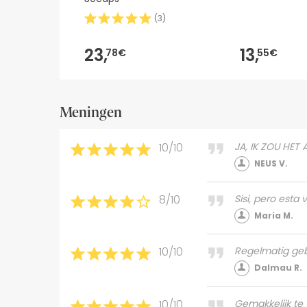
(
3
)
23,
13,
78€
55€
Meningen
10/10
JA, IK ZOU HET 
NEUS V.
8/10
Sisi, pero esta
Maria M.
10/10
Regelmatig geb
Dalmau R.
10/10
Gemakkelijk t