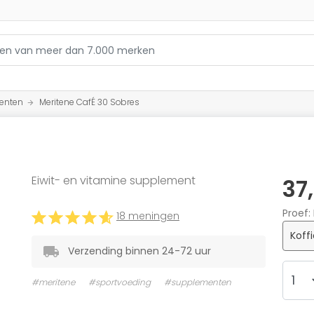
enten
Meritene CafÉ 30 Sobres
Eiwit- en vitamine supplement
37
Proef
18 meningen
Koff
Verzending binnen 24-72 uur
#meritene
#sportvoeding
#supplementen