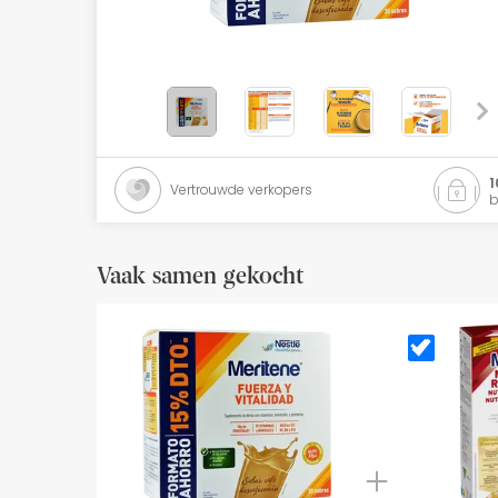
Natuurlijke cosmetica
Aanbiedingen
Merken
Beste verkopers
1
Vertrouwde verkopers
b
Health Points
Vaak samen gekocht