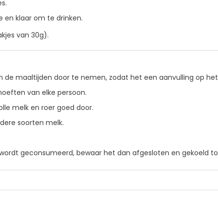
es.
 en klaar om te drinken.
akjes van 30g).
e maaltijden door te nemen, zodat het een aanvulling op het ge
ehoeften van elke persoon.
olle melk en roer goed door.
dere soorten melk.
k wordt geconsumeerd, bewaar het dan afgesloten en gekoeld to