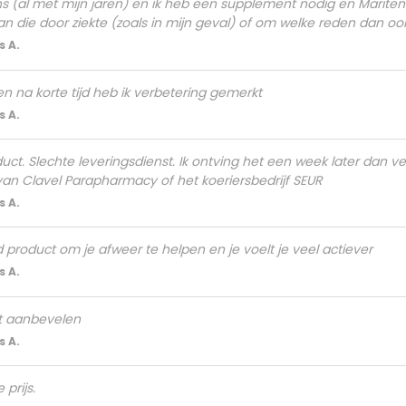
 (al met mijn jaren) en ik heb een supplement nodig en Maritene 
n die door ziekte (zoals in mijn geval) of om welke reden dan oo
 A.
 na korte tijd heb ik verbetering gemerkt
 A.
uct. Slechte leveringsdienst. Ik ontving het een week later dan ve
 Clavel Parapharmacy of het koeriersbedrijf SEUR
 A.
 product om je afweer te helpen en je voelt je veel actiever
 A.
et aanbevelen
 A.
prijs.