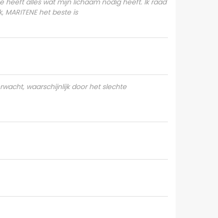
heeft alles wat mijn lichaam nodig heeft. Ik raad
k, MARITENE het beste is
rwacht, waarschijnlijk door het slechte