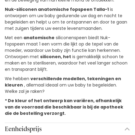
en de beweging van hun kleine mond te ontdekken.
Nuk-siliconen anatomische fopspeen Talla-1
is
ontworpen om uw baby gedurende uw dag en nacht te
begeleiden en helpt u om te ontspannen en door te gaan
met zuigen tijdens uw eerste levensmaanden.
Met een
anatomische
siliconenspeen biedt Nuk-
fopspeen maat 1 een vorm die lijkt op de tepel van de
moeder, waardoor uw baby zijn functie kan herkennen.
Ontworpen met
siliconen, het
is gemakkelijk schoon te
maken en te steriliseren, waardoor het veel langer schoon
en transparant blijft.
We hebben
verschillende modellen, tekeningen en
kleuren
, allemaal ideaal om uw baby te begeleiden.
Welke zal je raken?
* De kleur of het ontwerp kan variëren, afhankelijk
van de voorraad die beschikbaar is bij de apotheek
die de bestelling verzorgt.
Eenheidsprijs