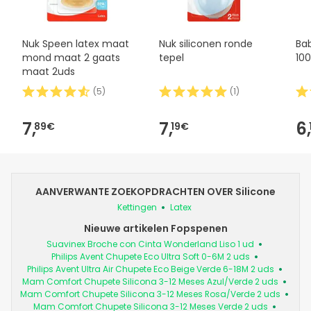
Nuk Speen latex maat
Nuk siliconen ronde
Ba
mond maat 2 gaats
tepel
100
maat 2uds
(
5
)
(
1
)
7,
7,
6,
89€
19€
AANVERWANTE ZOEKOPDRACHTEN OVER Silicone
Kettingen
Latex
Nieuwe artikelen Fopspenen
Suavinex Broche con Cinta Wonderland Liso 1 ud
Philips Avent Chupete Eco Ultra Soft 0-6M 2 uds
Philips Avent Ultra Air Chupete Eco Beige Verde 6-18M 2 uds
Mam Comfort Chupete Silicona 3-12 Meses Azul/Verde 2 uds
Mam Comfort Chupete Silicona 3-12 Meses Rosa/Verde 2 uds
Mam Comfort Chupete Silicona 3-12 Meses Verde 2 uds