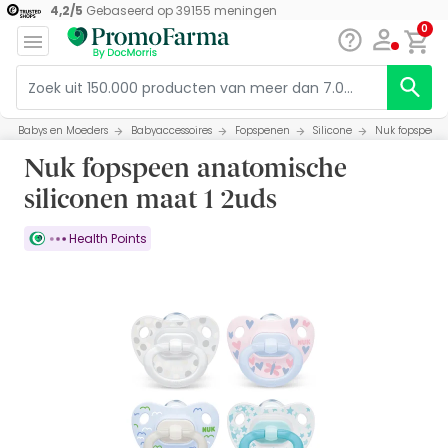
4,2
/
5
Gebaseerd op
39155
meningen
0
Babys en Moeders
Babyaccessoires
Fopspenen
Silicone
Nuk fopspeen 
Nuk fopspeen anatomische
siliconen maat 1 2uds
Health Points