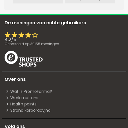
De meningen van echte gebruikers
4,2
/
5
Gebaseerd op
39155
meningen
Over ons
Wat is PromoFarma?
Werk met ons
Health points
Strona korporacyjna
Volg ons