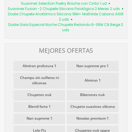
Suavinex Selection Poetry Broche con Cinta 1 ud
Suavinex Fusion -2 Chupete Silicona Fisiológico 2 Meses 2 uds
Dodie Chupete Anatómico Silicona 18M+ Mathilde Cabana A108
2 uds
Dodie Gaïa Especial Noche Chupete Redondo 6-36M C8 Beige 2
uds
MEJORES OFERTAS
Almiron profutura 1
Nan supreme pro 1
Champu sin sulfatos ni
Almiron 1
siliconas
Chupetes nuk
Biberones nuk
Blemil forte 1
Chupete suavinex silicona
Nan supreme 1
Novalac premium 1
Lelo f1s
Chupetes nuk space