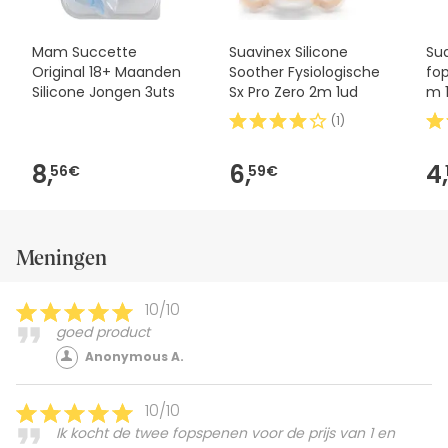
Mam Succette
Suavinex Silicone
Sua
Original 18+ Maanden
Soother Fysiologische
fop
Silicone Jongen 3uts
Sx Pro Zero 2m 1ud
m 
(
1
)
8,
6,
4,
56€
59€
Meningen
10/10
goed product
Anonymous A.
10/10
Ik kocht de twee fopspenen voor de prijs van 1 en