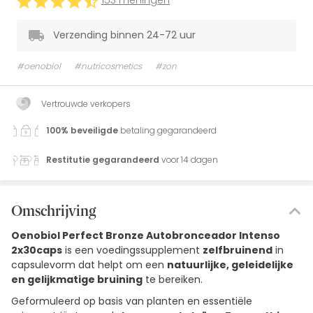
153 meningen
Verzending binnen 24-72 uur
#oenobiol
#nutricosmetics
#zon
Vertrouwde verkopers
100% beveiligde
betaling gegarandeerd
Restitutie gegarandeerd
voor 14 dagen
Omschrijving
Oenobiol Perfect Bronze Autobronceador Intenso
2x30caps
is een voedingssupplement
zelfbruinend
in
capsulevorm dat helpt om een
natuurlijke, geleidelijke
en gelijkmatige bruining
te bereiken.
Geformuleerd op basis van planten en essentiële