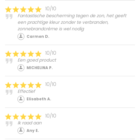
10/10
Fantastische bescherming tegen de zon, het geeft
een prachtige kleur zonder te verbranden,
zonnebrandcrème is wel nodig
Carmen D.
10/10
Een goed product
MICHELINA P.
10/10
Effectief
Elisabeth A.
10/10
Ik raad aan
Any E.