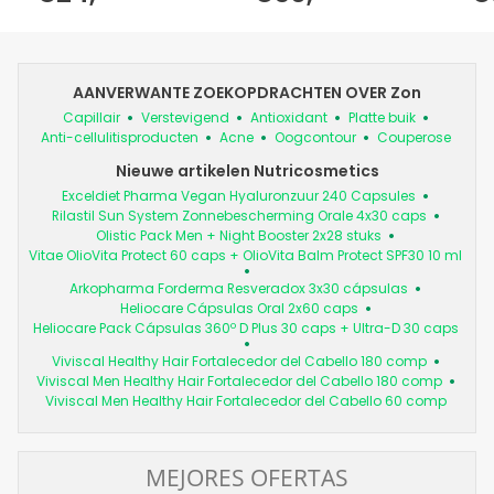
AANVERWANTE ZOEKOPDRACHTEN OVER Zon
Capillair
Verstevigend
Antioxidant
Platte buik
Anti-cellulitisproducten
Acne
Oogcontour
Couperose
Nieuwe artikelen Nutricosmetics
Exceldiet Pharma Vegan Hyaluronzuur 240 Capsules
Rilastil Sun System Zonnebescherming Orale 4x30 caps
Olistic Pack Men + Night Booster 2x28 stuks
Vitae OlioVita Protect 60 caps + OlioVita Balm Protect SPF30 10 ml
Arkopharma Forderma Resveradox 3x30 cápsulas
Heliocare Cápsulas Oral 2x60 caps
Heliocare Pack Cápsulas 360º D Plus 30 caps + Ultra-D 30 caps
Viviscal Healthy Hair Fortalecedor del Cabello 180 comp
Viviscal Men Healthy Hair Fortalecedor del Cabello 180 comp
Viviscal Men Healthy Hair Fortalecedor del Cabello 60 comp
MEJORES OFERTAS