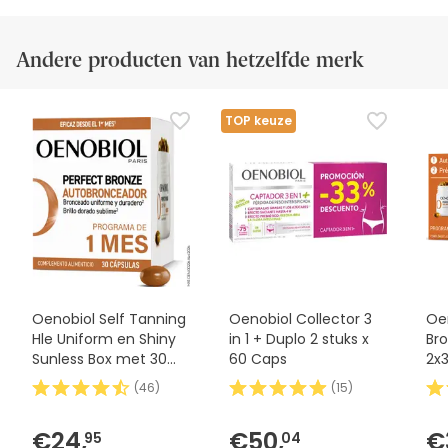
Andere producten van hetzelfde merk
TOP keuze
Oenobiol Self Tanning
Oenobiol Collector 3
Oe
Hle Uniform en Shiny
in 1 + Duplo 2 stuks x
Bro
Sunless Box met 30
60 Caps
2x
capsules
(
46
)
(
15
)
€24,
€50,
€
95
04