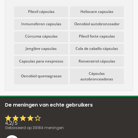
Pilexil cápsulas
Heliocare capsulas
Inmunoferon capsulas
Oenobiol autobronceador
Cúrcuma cápsulas
Pilexil forte capsulas
Jengibre capsulas
Cola de caballo cápsulas
Capsulas para nespresso
Resveratrol cápsulas
Cápsulas
Oenobiol quemagrasas
autobronceadoras
De meningen van echte gebruikers
4,2
/
5
Gebaseerd op
39184
meningen