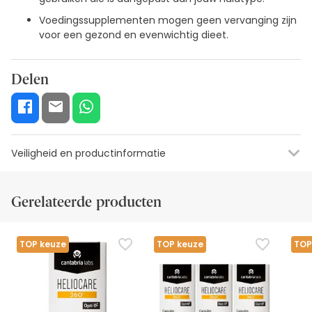
Voedingssupplementen mogen geen vervanging zijn
voor een gezond en evenwichtig dieet.
Delen
Veiligheid en productinformatie
Etiketinformatie
Visuele beveiligingsbronnen
Gegevens fabrik
Gerelateerde producten
Etiketinformatie
Voedingssupplementen mogen niet worden gebruikt als
TOP keuze
TOP keuze
TOP
vervanging voor een evenwichtige en gevarieerde voeding
en een gezonde levensstijl.
Houd buiten het bereik van kleine kinderen. Overschrijd de
uitdrukkelijk aanbevolen dosis niet. Niet gebruiken door
zwangere vrouwen of vrouwen die borstvoeding geven,