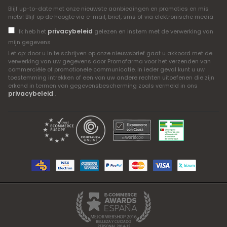
Blijf up-to-date met onze nieuwste aanbiedingen en promoties en mis
niets! Blijf op de hoogte via e-mail, brief, sms of via elektronische media
privacybeleid
Ik heb het
gelezen en instem met de verwerking van
mijn gegevens
Let op: door u in te schrijven op onze nieuwsbrief gaat u akkoord met de
verwerking van uw gegevens door Promofarma voor het verzenden van
commerciële of promotionele communicatie. In ieder geval kunt u uw
toestemming intrekken of een van uw andere rechten uitoefenen die zijn
erkend in termen van gegevensbescherming zoals vermeld in ons
privacybeleid
.