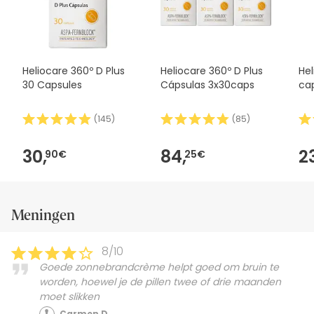
moeders die borstvoeding geven en kinderen jonger dan 14
jaar. Niet consumeren als op dezelfde dag andere
voedingssupplementen worden ingenomen die
astaxanthine-ester bevatten. Raadpleeg een arts als je lijdt
aan een lever- of galblaasaandoening of als je medicijnen
Heliocare 360º D Plus
Heliocare 360º D Plus
Hel
of anticoagulantia gebruikt. Overmatig gebruik kan een
30 Capsules
Cápsulas 3x30caps
ca
laxerend effect hebben.
(
145
)
(
85
)
30,
84,
2
90€
25€
Meningen
8/10
Goede zonnebrandcrème helpt goed om bruin te
worden, hoewel je de pillen twee of drie maanden
moet slikken
Carmen D.