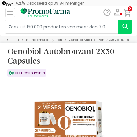
4,2
/
5
Gebaseerd op
39184
meningen
0
Diëtetiek
Nutricosmetics
Zon
Oenobiol Autobronzant 2X30 Capsules
Oenobiol Autobronzant 2X30
Capsules
Health Points