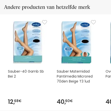
Andere producten van hetzelfde merk
Sauber-40 Gamb Sb
Sauber Maternidad
Ov
Bei 2
Pantimedia Microred
Pa
70den Beige T3 1ud
12,
40,
4
68€
60€