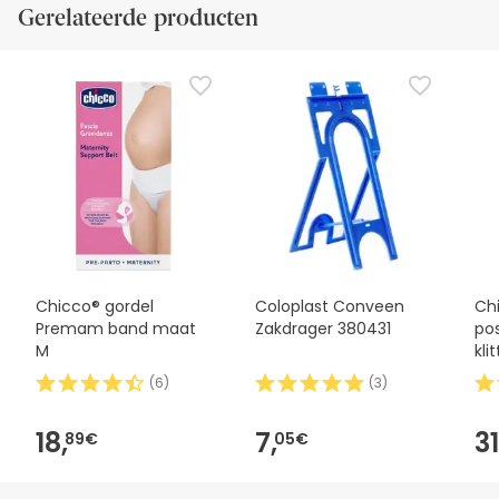
Gerelateerde producten
Chicco® gordel
Coloplast Conveen
Ch
Premam band maat
Zakdrager 380431
po
M
kli
1ud
(
6
)
(
3
)
18,
7,
31
89€
05€