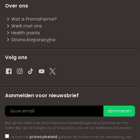
Over ons
Wat is PromoFarma?
Werk met ons
Health points
Strona korporacyjna
Volg ons
Aanmelden voor nieuwsbrief
abonneren
Blijf up-to-date met onze nieuwste aanbiedingen en promoties en mis
niets! Blijf op de hoogte via e-mail, brief, sms of via elektronische media
privacybeleid
Ik heb het
gelezen en instem met de verwerking van