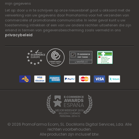
mijn gegevens
Let op: door u in te schrijven op onze nieuwsbrief gaat u akkoord met de
verwerking van uw gegevens door Promofarma voor het verzenden van
commerciële of promotionele communicatie. In ieder geval kunt u uw
toestemming intrekken of een van uw andere rechten uitoefenen die zijn
erkend in termen van gegevensbescherming zoals vermeld in ons
privacybeleid
.
© 2026 PromoFarma Ecom, SL. DocMorris Digital Services, Lda. Alle
rechten voorbehouden.
Alle producten zijn inclusief btw.