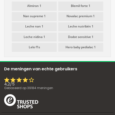
Almiron 1
Blemil forte 1
Nan supreme 1
Novalac premium 1
Leche nan 1
Leche nutribén 1
Leche nidina 1
Dodot sensitive 1
Lelo f1s
Hero baby pedialac 1
De meningen van echte gebruikers
4,2
/
5
Gebaseerd op
39184
meningen