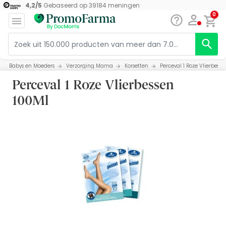
4,2
/
5
Gebaseerd op
39184
meningen
0
Babys en Moeders
Verzorging Mama
Korsetten
Perceval 1 Roze Vlierbess
Perceval 1 Roze Vlierbessen
100Ml