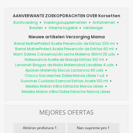
AANVERWANTE ZOEKOPDRACHTEN OVER Korsetten
Borstvoeding
Voedingssupplementen
Antistriemen
Borsten
Intieme hygiëne
Versteviger
Nieuwe artikelen Verzorging Mama
Barral MotherProtect Aceite Prevención de Estrías 200 ml
Barral MotherProtect Aceite Prevención de Estrías 60 ml
Mam Sobres Conservación Leche Materna 180ml 25 uds
Natessance Aceite de Masaje Estrías 100 ml
Lansinoh Bragas de Malla Maternidad Lavables 4 uds
Aposan Maternity Discos Lactancia 90 uds
Chicco Sacaleches Doble Manos Libres 1 ud
Suavinex Cuidado Esencial Estrías Aceite 100 ml
Medela Motion InBra Extractor Manos Libres
Medela Motion InBra Doble Extractor Manos Libres
MEJORES OFERTAS
Almiron profutura 1
Nan supreme pro 1