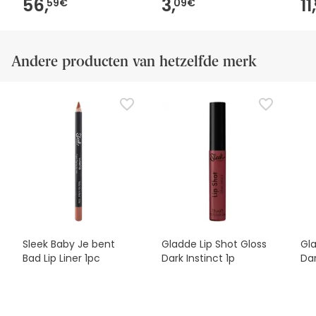
56,
3,
11,
59€
09€
Andere producten van hetzelfde merk
Sleek Baby Je bent
Gladde Lip Shot Gloss
Gla
Bad Lip Liner 1pc
Dark Instinct 1p
Dar