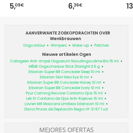
5,
6,
13
09€
36€
AANVERWANTE ZOEKOPDRACHTEN OVER
Wenkbrauwen
Oogcontour
Wimpers
Make-up
Patches
Nieuwe artikelen Ogen
Collageen Anti-rimpel Oogserum Navullingscrème Bio 15 ml
MÊME Oogschaduw Stick Starlight 3.5 g
Erborian Super BB Concealer Deep 10 ml
Erborian Skin Hero Eye 10 ml
Erborian Super BB Concealer Honey 10 ml
Erborian Super BB Concealer Ivory 10 ml
Pyur Calming Recover Contorno Ojos 15 ml
Leti Sr Contorno de Ojos Anti-Rojeces 15 ml
Lovren M6 Mascara Limitless Extension 10 ml
Disna Pinzas de Depilación Negro Vf-21.67 1 ud
MEJORES OFERTAS