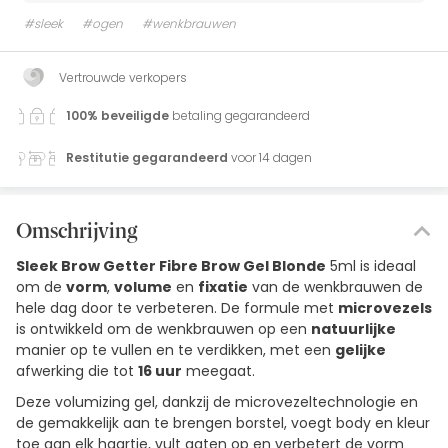
#sleek
#ogen
#wenkbrauwen
Vertrouwde verkopers
100% beveiligde
betaling gegarandeerd
Restitutie gegarandeerd
voor 14 dagen
Omschrijving
Sleek Brow Getter Fibre Brow Gel Blonde
5ml is ideaal
om de
vorm
,
volume
en
fixatie
van de wenkbrauwen de
hele dag door te verbeteren. De formule met
microvezels
is ontwikkeld om de wenkbrauwen op een
natuurlijke
manier op te vullen en te verdikken, met een
gelijke
afwerking die tot
16 uur
meegaat.
Deze volumizing gel, dankzij de microvezeltechnologie en
de gemakkelijk aan te brengen borstel, voegt body en kleur
toe aan elk haartje, vult gaten op en verbetert de vorm