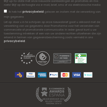
Blijf up-to-date met onze nieuwste aanbiedingen en promoties en mis
niets! Blijf op de hoogte via e-mail, brief, sms of via elektronische media
privacybeleid
Ik heb het
gelezen en instem met de verwerking van
mijn gegevens
Let op: door u in te schrijven op onze nieuwsbrief gaat u akkoord met de
verwerking van uw gegevens door Promofarma voor het verzenden van
commerciële of promotionele communicatie. In ieder geval kunt u uw
toestemming intrekken of een van uw andere rechten uitoefenen die zijn
erkend in termen van gegevensbescherming zoals vermeld in ons
privacybeleid
.