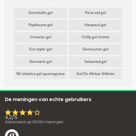
Germisdin gel
Perio aid gel
Papilocare gel
Harpasul gel
Intrasite gel
Chilly gel intimo
Eco styler gel
Genocutan gel
Dermatix gel
Sebamed gel
Mi rebotica gel quemagrasa
Gel De Afeitar Gillette
De meningen van echte gebruikers
4,2
/
5
Gebaseerd op
39293
meningen