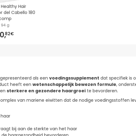
l Healthy Hair
r del Cabello 180
comp
94 g
0,
82€
 gepresenteerd als een
voedingssupplement
dat specifiek is
oduct heeft een
wetenschappelijk bewezen formule
, onders
een
sterkere en gezondere haargroei
te bevorderen.
 complex van mariene eiwitten dat de nodige voedingsstoffen lev
 haar
draagt bij aan de sterkte van het haar
ie de haargezondheid bevorderen