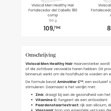
Viviscal Men Healthy Hair
Vivisca
Fortalecedor del Cabello 180
Fortalecedo
comp
155 g
109,
8
79€
Omschrijving
Viviscal Men Healthy Hair
Haarversterker wordt
of die zichtbaar verzwakte haren hebben. Dit pr
binnenuit werkt om de hoofdhuid te voeden en 
De formule bevat
AminoMar C™
, een exclusief
stimuleren. Daarnaast is het verrijkt met:
Zink:
draagt bij aan de gezondheid van het
Vitamine C:
fungeert als een antioxidant
Paardenstaartextract:
rijk aan silicium, 
Vlaszaad:
bron van essentiële vetzuren d