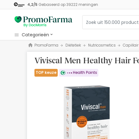
4,2
/
5
Gebaseerd op
39222
meningen
categorieën
PromoFarma
Diëtetiek
Nutricosmetics
Capillair
Cosmetica
Viviscal Men Healthy Hair F
Gezondheid
Hygiëne
TOP keuze
Health Points
Diëtetiek
Babys en Moeders
Optiek
Orthopedie
Herbalist