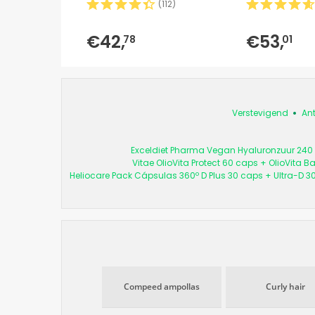
(
112
)
€42,
€53,
78
01
Verstevigend
Ant
Exceldiet Pharma Vegan Hyaluronzuur 240
Vitae OlioVita Protect 60 caps + OlioVita B
Heliocare Pack Cápsulas 360º D Plus 30 caps + Ultra-D 3
Compeed ampollas
Curly hair