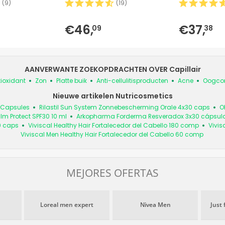
(
9
)
(
19
)
€46,
€37,
09
38
AANVERWANTE ZOEKOPDRACHTEN OVER Capillair
ioxidant
Zon
Platte buik
Anti-cellulitisproducten
Acne
Oogcon
Nieuwe artikelen Nutricosmetics
 Capsules
Rilastil Sun System Zonnebescherming Orale 4x30 caps
O
alm Protect SPF30 10 ml
Arkopharma Forderma Resveradox 3x30 cápsul
0 caps
Viviscal Healthy Hair Fortalecedor del Cabello 180 comp
Vivis
Viviscal Men Healthy Hair Fortalecedor del Cabello 60 comp
MEJORES OFERTAS
Loreal men expert
Nivea Men
Just 