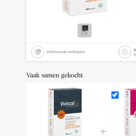
Natuurlijke cosmetica
Aanbiedingen
Merken
Beste verkopers
1
Vertrouwde verkopers
b
Health Points
Vaak samen gekocht