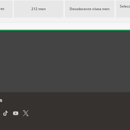
Selecc
ras
212 men
Desodorante nivea men
s