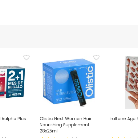
Bevoegde functionaris
fbeeldingen voor dit product, maar we werken eraan. We raden 
e bij het product te lezen voordat je het gebruikt. Als je vragen 
u het product ook retourneren door onze algemene
voorwaarden t
 5alpha Plus
Olistic Next Women Hair
Iraltone Aga
Nourishing Supplement
28x25ml