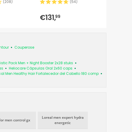
(
208
)
(
54
)
€131,
€26,
99
34
tour
Couperose
listic Pack Men + Night Booster 2x28 stuks
as
Heliocare Cápsulas Oral 2x60 caps
cal Men Healthy Hair Fortalecedor del Cabello 180 comp
Loreal men expert hydra
for men control gx
energetic