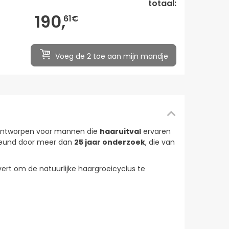
totaal:
190,
61€
Voeg de 2 toe aan mijn mandje
 ontworpen voor mannen die
haaruitval
ervaren
teund door meer dan
25 jaar onderzoek
, die van
ert om de natuurlijke haargroeicyclus te