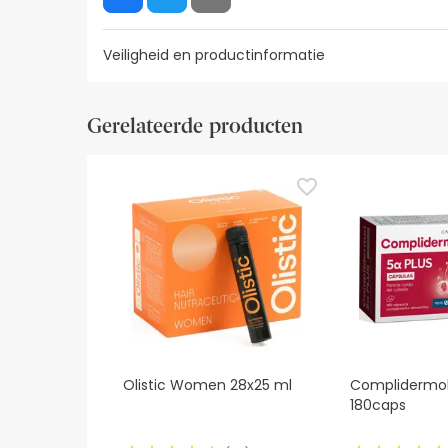
Veiligheid en productinformatie
Visuele beveiligingsbronnen
Gegevens fabrikant
Gerelateerde producten
Visuele beveiligingsbronnen
Op dit moment hebben we nog geen beveiligingsa
tussentijd raden we je aan de veiligheidsinformati
contact met ons op te nemen. Als u wilt, kunt 
Olistic Women 28x25 ml
Complidermol
180caps