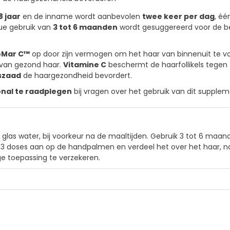
8 jaar
en de inname wordt aanbevolen
twee keer per dag
, éé
nue gebruik van
3 tot 6 maanden
wordt gesuggereerd voor de be
oMar C™
op door zijn vermogen om het haar van binnenuit te 
 van gezond haar.
Vitamine C
beschermt de haarfollikels tegen
szaad
de haargezondheid bevordert.
nal te raadplegen
bij vragen over het gebruik van dit supplem
 glas water, bij voorkeur na de maaltijden. Gebruik 3 tot 6 maan
 3 doses aan op de handpalmen en verdeel het over het haar, na
ge toepassing te verzekeren.