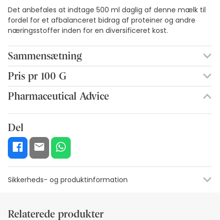
Det anbefales at indtage 500 ml daglig af denne mælk til
fordel for et afbalanceret bidrag af proteiner og andre
næringsstoffer inden for en diversificeret kost.
Sammensætning
SKIMMET MÆLK, LAKTOSE (FRA MÆLK), KONCENTRAT AF
Pris pr 100 G
DEMINERISERET SEROPROTEIN FRA MÆLK, MALTODEXTRIN,
2,76€ / 100 g
FØDEVARER (GALACTO-OLIGOSACCHARIDER FRA MÆLK OG
Pharmaceutical Advice
FRUCTO-OLIGOSACCHARIDER), VEGETABLE OLIE (PALMOLIER,
SOLBRØDER, KRAFT) POTASSIUM DIHYDROGENOPHOSPHATE,
KALCIUMTRIFOSFAT, FISKOLIE, KALCIUMKARBONAT,
Del
TRIMAGNESIUMDIRIRAT, POTASSIUM TRICHTREAT, L-
ASKORSYRE, NATURKLORID, EMULSIONANT (SOJABANLECITIN),
POTASSIUMKLORID, VANILLA AROMA, NATRIUML-ASCORBAT,
IRONSULFAT, ZINKSULFAT, COLORALCIPHEROL, DL-A
TOCOPHEROL ACETAT, KALCIUM D-PANTOTHENAT,
Sikkerheds- og produktinformation
CYANCOBALAMIN, FOLKSYRE, NICOTINAMID, DL-A TOOPHEROL,
RETINOLPALMITAT, RIBOFLAVIN, D-BIOTIN,
Ressourcer til visuel sikkerhedskode
Producentens oplysning
PYRIDOXINHYDROCHLORID, HYDROCHLORID AF THYAMIN,
Relaterede produkter
POTASSIUM YODIDE, PHYTOMENADION.