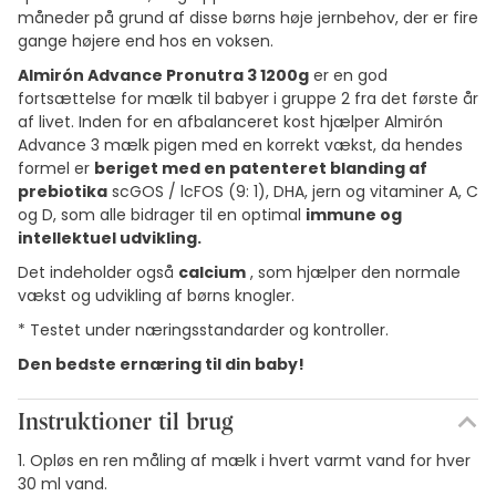
måneder på grund af disse børns høje jernbehov, der er fire
gange højere end hos en voksen.
Almirón Advance Pronutra 3 1200g
er en god
fortsættelse for mælk til babyer i gruppe 2 fra det første år
af livet. Inden for en afbalanceret kost hjælper Almirón
Advance 3 mælk pigen med en korrekt vækst, da hendes
formel er
beriget med en patenteret blanding af
prebiotika
scGOS / lcFOS (9: 1), DHA, jern og vitaminer A, C
og D, som alle bidrager til en optimal
immune og
intellektuel udvikling.
Det indeholder også
calcium
, som hjælper den normale
vækst og udvikling af børns knogler.
* Testet under næringsstandarder og kontroller.
Den bedste ernæring til din baby!
Instruktioner til brug
1. Opløs en ren måling af mælk i hvert varmt vand for hver
30 ml vand.