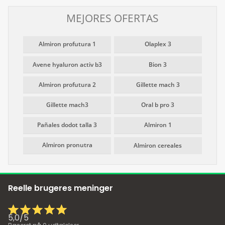
MEJORES OFERTAS
Almiron profutura 1
Olaplex 3
Avene hyaluron activ b3
Bion 3
Almiron profutura 2
Gillette mach 3
Gillette mach3
Oral b pro 3
Pañales dodot talla 3
Almiron 1
Almiron pronutra
Almiron cereales
Reelle brugeres meninger
5,0
/
5