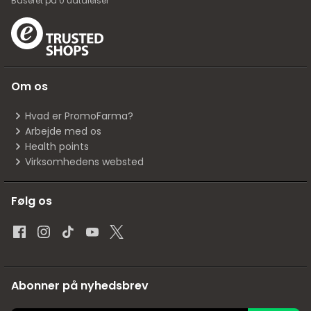
Baseret på
0
udtalelser
Om os
Hvad er PromoFarma?
Arbejde med os
Health points
Virksomhedens websted
Følg os
Abonner på nyhedsbrev