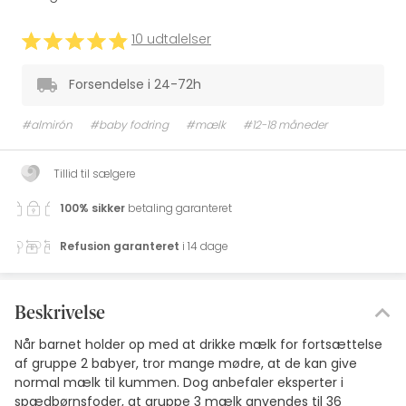
10 udtalelser
Forsendelse i 24-72h
#almirón
#baby fodring
#mælk
#12-18 måneder
Tillid til sælgere
100% sikker
betaling garanteret
Refusion garanteret
i 14 dage
Beskrivelse
Når barnet holder op med at drikke mælk for fortsættelse
af gruppe 2 babyer, tror mange mødre, at de kan give
normal mælk til kummen. Dog anbefaler eksperter i
spædbørnsfoder, at gruppe 3 mælk anvendes til 36