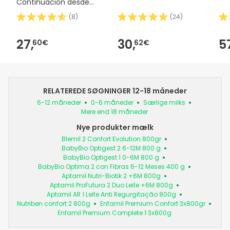
Continuación desde
los 6m 800g
(
8
)
(
24
)
27,
30,
5
60€
62€
RELATEREDE SØGNINGER 12-18 måneder
6-12 måneder
0-6 måneder
Særlige milks
Mere end 18 måneder
Nye produkter mælk
Blemil 2 Confort Evolution 800gr
BabyBio Optigest 2 6-12M 800 g
BabyBio Optigest 1 0-6M 800 g
BabyBio Optima 2 con Fibras 6-12 Meses 400 g
Aptamil Nutri-Biotik 2 +6M 800g
Aptamil ProFutura 2 Duo Leite +6M 800g
Aptamil AR 1 Leite Anti Regurgitação 800g
Nutriben confort 2 800g
Enfamil Premium Confort 3x800gr
Enfamil Premium Complete 1 3x800g