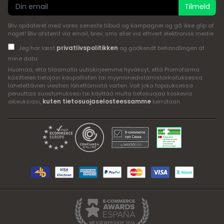
Tilmeld
Bliv opdateret med vores seneste tilbud og kampagner og gå ikke glip af
noget! Bliv afstemt via email, brev, sms eller via ethvert elektronisk medie
privatlivspolitikken
Jeg har læst
og godkendt behandlingen af
mine data
Huomaa, että tilaamalla uutiskirjeemme hyväksyt, että Promofarma
käsittelee tietojasi kaupallisten tai myynninedistämistarkoituksessa
lähetettävien viestien lähettämistä varten. Voit joka tapauksessa
peruuttaa suostumuksesi tai käyttää muita tietosuojaa koskevia
kuten tietosuojaselosteessamme
oikeuksiasi,
kerrotaan.