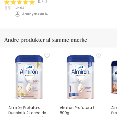
10/10
...well
Anonymous A.
Andre produkter af samme mærke
Almirón Profutura
Almiron Profutura 1
Al
Duobiotik 2 Leche de
800g
Pro