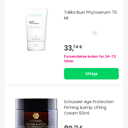
Talika Bust Phytoserum 70
Ml
(
1
)
33,
74 €
Forsendelse inden for
24-72
timer
tilføje
Schüssler Age Protection
Firming &amp; Lifting
Cream 50ml
75 €