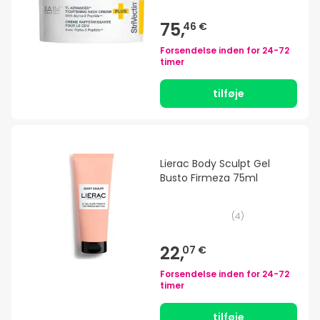
75,
46 €
Forsendelse inden for
24-72
timer
tilføje
Lierac Body Sculpt Gel
Busto Firmeza 75ml
(
4
)
22,
07 €
Forsendelse inden for
24-72
timer
tilføje