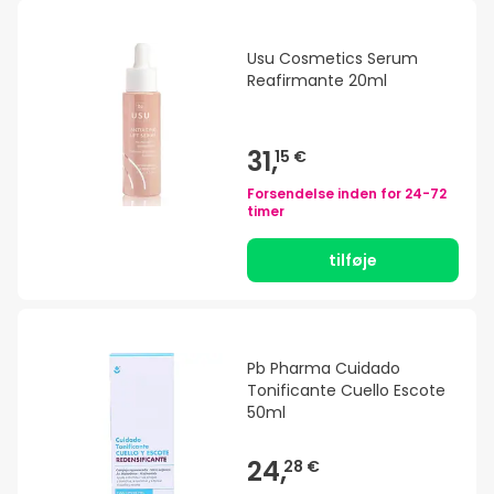
Usu Cosmetics Serum
Reafirmante 20ml
31,
15 €
Forsendelse inden for
24-72
timer
tilføje
Pb Pharma Cuidado
Tonificante Cuello Escote
50ml
24,
28 €