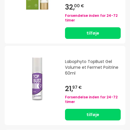
32,
00 €
Forsendelse inden for
24-72
timer
tilføje
Labophyto TopBust Gel
Volume et Fermet Poitrine
60ml
21,
97 €
Forsendelse inden for
24-72
timer
tilføje