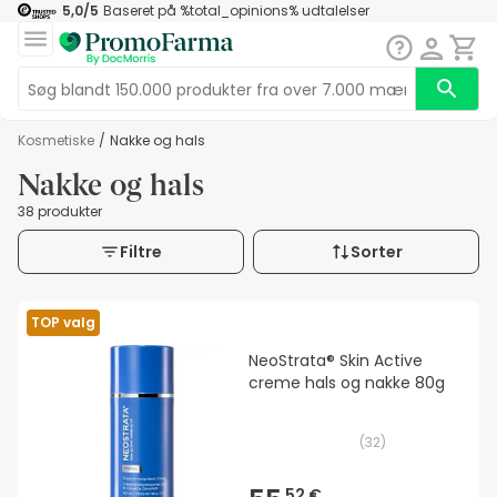
5,0
/5
Baseret på
%total_opinions%
udtalelser
kosmetiske
/
Nakke og hals
Nakke og hals
38 produkter
Filtre
Sorter
TOP valg
NeoStrata® Skin Active
creme hals og nakke 80g
(
32
)
52 €