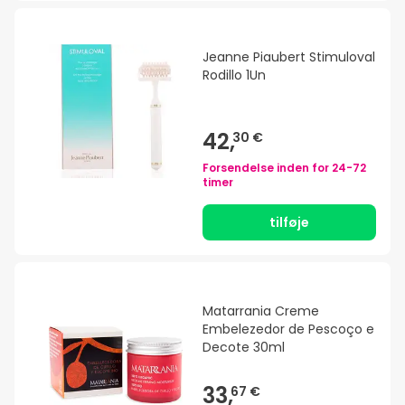
Jeanne Piaubert Stimuloval
Rodillo 1Un
42,
30 €
Forsendelse inden for
24-72
timer
tilføje
Matarrania Creme
Embelezedor de Pescoço e
Decote 30ml
33,
67 €