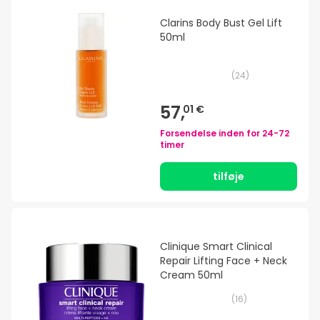
Clarins Body Bust Gel Lift
50ml
(
24
)
57,
01 €
Forsendelse inden for
24-72
timer
tilføje
Clinique Smart Clinical
Repair Lifting Face + Neck
Cream 50ml
(
16
)