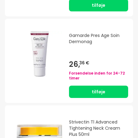
tilføje
Gamarde Pres Age Soin
Dermonag
26,
36 €
Forsendelse inden for
24-72
timer
tilføje
Strivectin Tl Advanced
Tightening Neck Cream
Plus 50ml