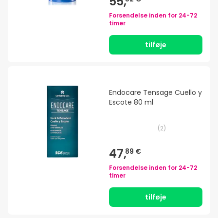
55,
Forsendelse inden for
24-72
timer
tilføje
Endocare Tensage Cuello y
Escote 80 ml
(
2
)
47,
89 €
Forsendelse inden for
24-72
timer
tilføje