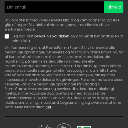
Tilmeld
Bliv opdateret med vores seneste tilbud og kampagner og gå ikke
glip af noget! Bliv afstemt via email, brev, sms eller via ethvert
elektronisk medie
Jeg har læst
privatlivspolitikken
og godkendt behandlingen af
mine data
Vi informerer dig om, at PromoFarma Ecom, S.L. vil anvende alle
personlige oplysninger, der leveres og fås fra din online browsing, for
at kunne håndtere kontrakten om tjenester eller produkter, din
registrering på hjemmesiden, alle kommercielle eller
reklamekommunikationer, der sendes ud fra din brugerprofil eller at
besvare eventuelle spørgsmål eller forespørgsler, du måtte have,
kan sådan behandling legitimeres af dit samtykke, din legitime
interesse eller overholdelse af lovgivningen. For at kunne levere disse
tjenester, kan dine personlige oplysninger få adgang til
PromoFarma leverandører og serviceudbydere, der midlertidigt
foretager internationale dataoverførsler med et passende
sikkerhedsniveau. Du kan til enhver tid udøve dine ret til adgang,
rettelse, annullering, modstand, begrænsning og overførsel af dine
data. Mere information
her
.