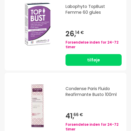
Labophyto TopBust
Femme 60 glules
26,
14 €
Forsendelse inden for
24-72
timer
tilføje
Condense Paris Fluido
Reafirmante Busto 100ml
41,
66 €
Forsendelse inden for
24-72
timer