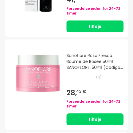
Forsendelse inden for
24-72
timer
tilføje
Sanoflore Rosa Fresca
Baume de Rosée 50ml
SANOFLORE, 50ml (Código
PF )
(
4
)
28,
43 €
Forsendelse inden for
24-72
timer
tilføje