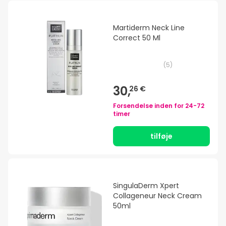
Martiderm Neck Line
Correct 50 Ml
(
5
)
30,
26 €
Forsendelse inden for
24-72
timer
tilføje
SingulaDerm Xpert
Collageneur Neck Cream
50ml