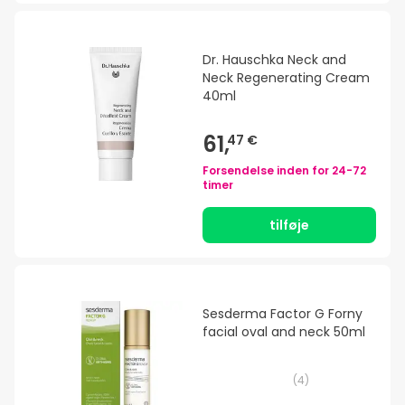
Dr. Hauschka Neck and
Neck Regenerating Cream
40ml
61,
47 €
Forsendelse inden for
24-72
timer
tilføje
Sesderma Factor G Forny
facial oval and neck 50ml
(
4
)