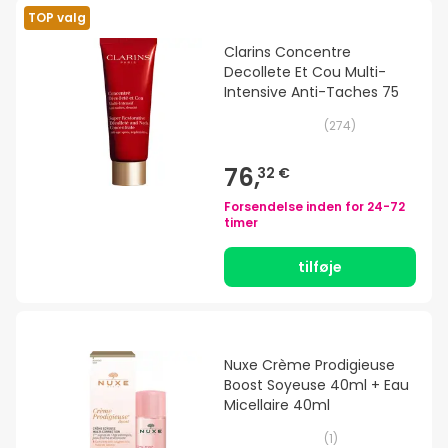
TOP valg
Clarins Concentre
Decollete Et Cou Multi-
Intensive Anti-Taches 75
(
274
)
76,
32 €
Forsendelse inden for
24-72
timer
tilføje
Nuxe Crème Prodigieuse
Boost Soyeuse 40ml + Eau
Micellaire 40ml
(
1
)