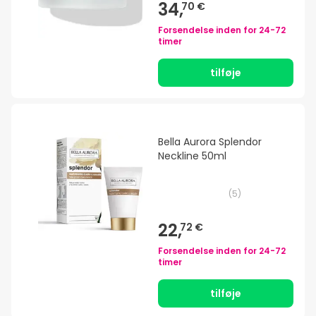
34,
70 €
Forsendelse inden for
24-72
timer
tilføje
Bella Aurora Splendor
Neckline 50ml
(
5
)
22,
72 €
Forsendelse inden for
24-72
timer
tilføje