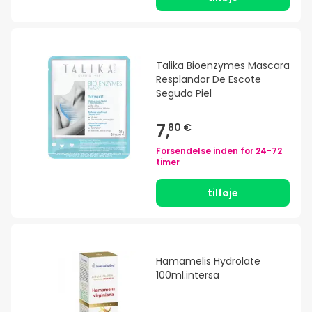
Talika Bioenzymes Mascara
Resplandor De Escote
Seguda Piel
7,
80 €
Forsendelse inden for
24-72
timer
tilføje
Hamamelis Hydrolate
100ml.intersa