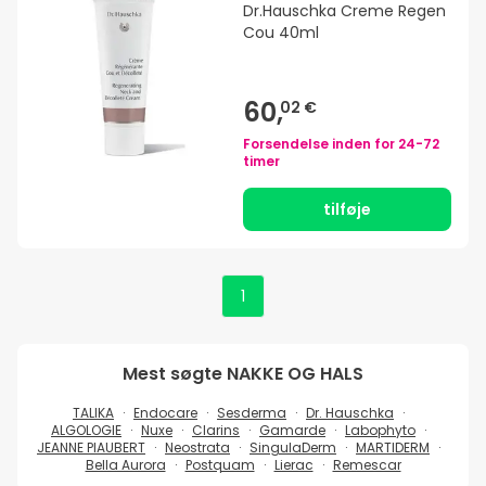
Dr.Hauschka Creme Regen
Cou 40ml
60,
02 €
Forsendelse inden for
24-72
timer
tilføje
1
Mest søgte
NAKKE OG HALS
TALIKA
Endocare
Sesderma
Dr. Hauschka
ALGOLOGIE
Nuxe
Clarins
Gamarde
Labophyto
JEANNE PIAUBERT
Neostrata
SingulaDerm
MARTIDERM
Bella Aurora
Postquam
Lierac
Remescar