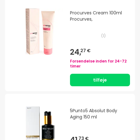
Procurves Cream 100ml
Procurves,
(
1
)
24,
27 €
Forsendelse inden for
24-72
timer
tilføje
5Punto5 Absolut Body
Aging 150 ml
41,
73 €