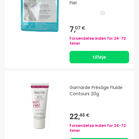
Piel
(
1
)
7,
07 €
Forsendelse inden for
24-72
timer
tilføje
Gamarde Présâge Fluide
Contours 20g
22,
46 €
Forsendelse inden for
24-72
timer