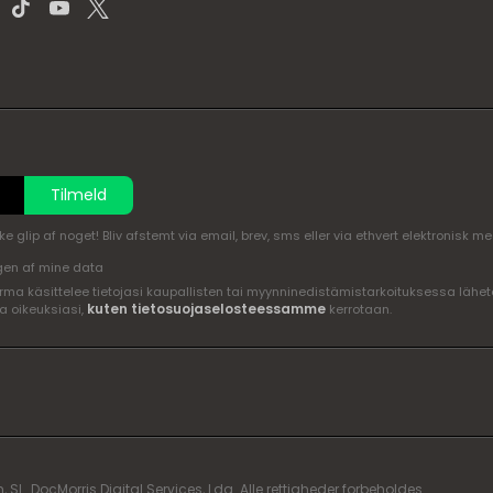
Tilmeld
glip af noget! Bliv afstemt via email, brev, sms eller via ethvert elektronisk m
en af mine data
ma käsittelee tietojasi kaupallisten tai myynninedistämistarkoituksessa lähete
kuten tietosuojaselosteessamme
a oikeuksiasi,
kerrotaan.
. DocMorris Digital Services, Lda. Alle rettigheder forbeholdes.