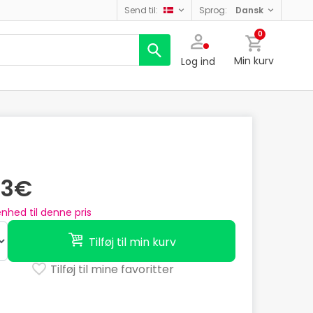
send til:
sprog:
dansk
0
Min kurv
Log ind
23€
nhed til denne pris
Tilføj til min kurv
Tilføj til mine favoritter