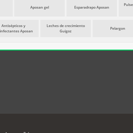
Pulse
Aposan gel
Esparadrapo Aposan
Antisépticos y
Leches de crecimiento
Pelargon
infectantes Aposan
Guigoz