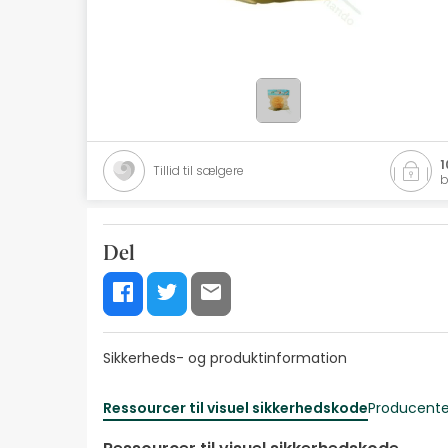
Naturlig kosmetik
Tilbud
Mærker
Bedste sælgere
1
Tillid til sælgere
b
Health Points
Del
Sikkerheds- og produktinformation
Ressourcer til visuel sikkerhedskode
Producente