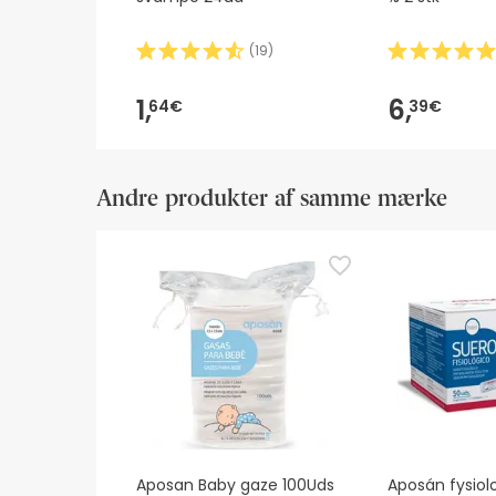
(
19
)
1,
6,
64€
39€
Andre produkter af samme mærke
Aposan Baby gaze 100Uds
Aposán fysiolo