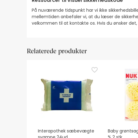
Ressourcer til visuel sikkerhedskode
På nuværende tidspunkt har vi ikke sikkerhedsbilled
mellemtiden anbefaler vi, at du læser de sikkerhe
velkommen til at kontakte os. Hvis du ønsker det
Relaterede produkter
Interapothek sæbevægte
Baby grøntsa
svampe 24ud
% 2 stk