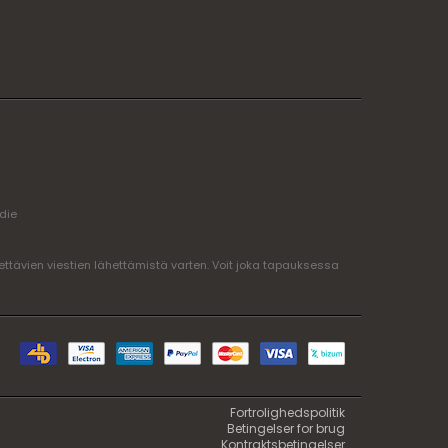
edie
ttävien viestien lähettämistä varten. Voit joka tapauksessa
Fortrolighedspolitik
Betingelser for brug
Kontraktsbetingelser