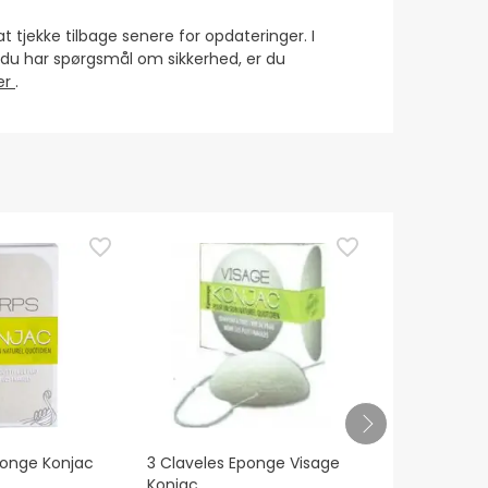
at tjekke tilbage senere for opdateringer. I
s du har spørgsmål om sikkerhed, er du
ser
.
ponge Konjac
3 Claveles Eponge Visage
Nexcare Ext
Konjac
Svamp