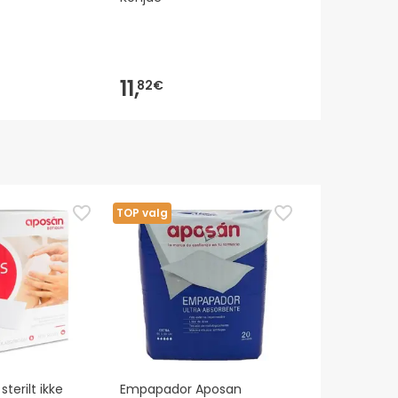
11,
5,
82€
36€
TOP valg
terilt ikke
Empapador Aposan