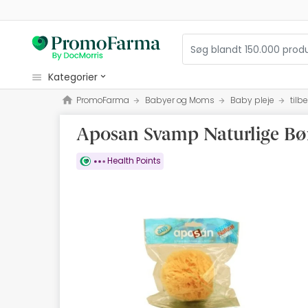
kategorier
PromoFarma
Babyer og Moms
Baby pleje
tilb
kosmetiske
Aposan Svamp Naturlige Bø
sundhed
hygiejne
Health Points
diætetik
Babyer og Moms
optik
Ortopædi
herbalist