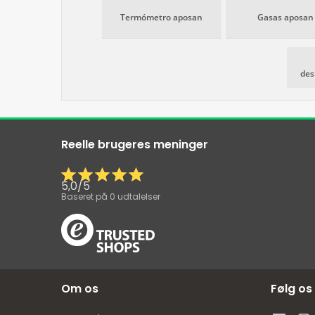
Termómetro aposan
Gasas aposan
des
Reelle brugeres meninger
5,0
/
5
Baseret på
0
udtalelser
Om os
Følg os