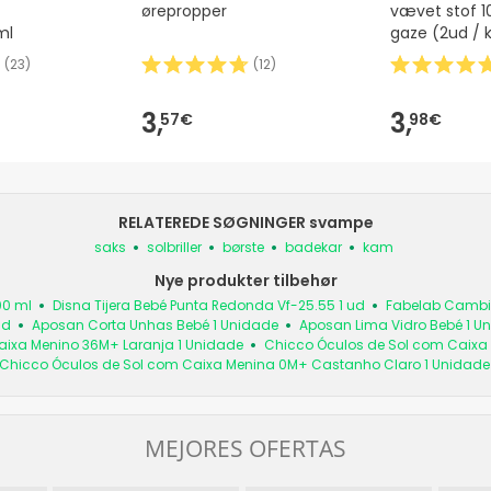
ørepropper
vævet stof 
ml
gaze (2ud / 
(
23
)
(
12
)
3,
3,
57€
98€
RELATEREDE SØGNINGER svampe
saks
solbriller
børste
badekar
kam
Nye produkter tilbehør
00 ml
Disna Tijera Bebé Punta Redonda Vf-25.55 1 ud
Fabelab Cambio 
ud
Aposan Corta Unhas Bebé 1 Unidade
Aposan Lima Vidro Bebé 1 U
aixa Menino 36M+ Laranja 1 Unidade
Chicco Óculos de Sol com Caixa 
Chicco Óculos de Sol com Caixa Menina 0M+ Castanho Claro 1 Unidade
MEJORES OFERTAS