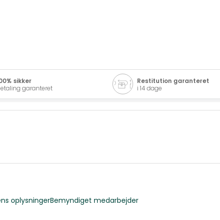
00% sikker
Restitution garanteret
etaling garanteret
i 14 dage
ns oplysninger
Bemyndiget medarbejder