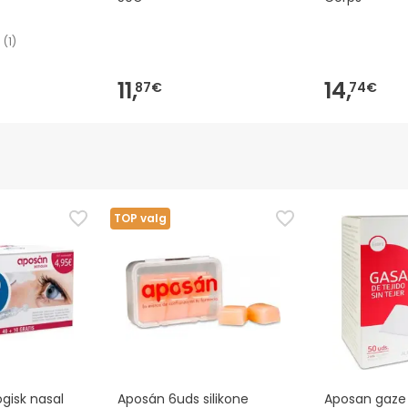
(
1
)
11,
14,
87€
74€
TOP valg
gisk nasal
Aposán 6uds silikone
Aposan gaze s