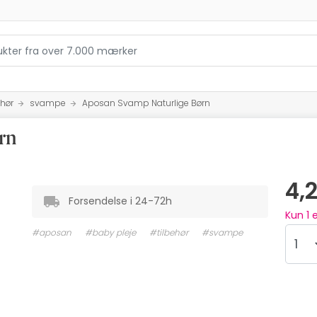
ehør
svampe
Aposan Svamp Naturlige Børn
rn
4,
Forsendelse i 24-72h
Kun
1
e
#aposan
#baby pleje
#tilbehør
#svampe