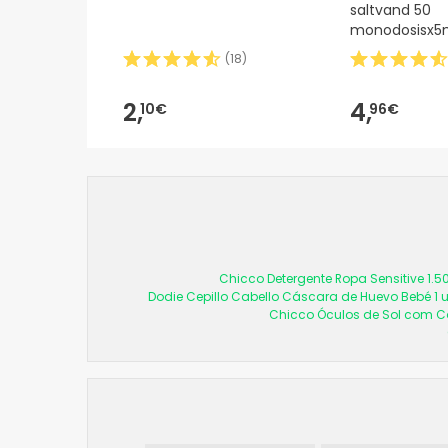
saltvand 50
monodosisx5
(
18
)
2,
4,
10€
96€
Chicco Detergente Ropa Sensitive 1.5
Dodie Cepillo Cabello Cáscara de Huevo Bebé 1 
Chicco Óculos de Sol com C