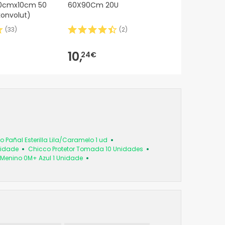
10cmx10cm 50
60X90Cm 20U
konvolut)
(
33
)
(
2
)
10,
24€
Pañal Esterilla Lila/Caramelo 1 ud
nidade
Chicco Protetor Tomada 10 Unidades
Menino 0M+ Azul 1 Unidade