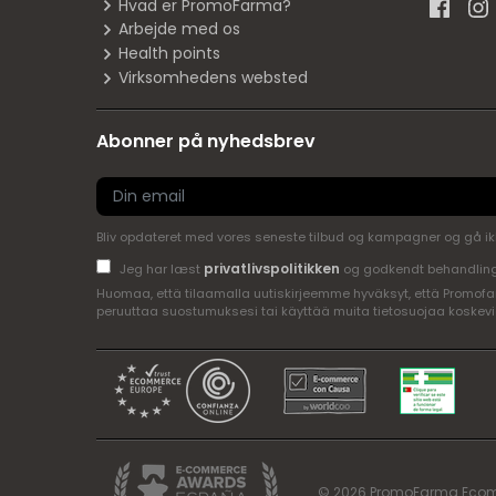
Hvad er PromoFarma?
Arbejde med os
Health points
Virksomhedens websted
Abonner på nyhedsbrev
Bliv opdateret med vores seneste tilbud og kampagner og gå ikke 
privatlivspolitikken
Jeg har læst
og godkendt behandling
Huomaa, että tilaamalla uutiskirjeemme hyväksyt, että Promofar
peruuttaa suostumuksesi tai käyttää muita tietosuojaa koskevi
© 2026 PromoFarma Ecom, SL