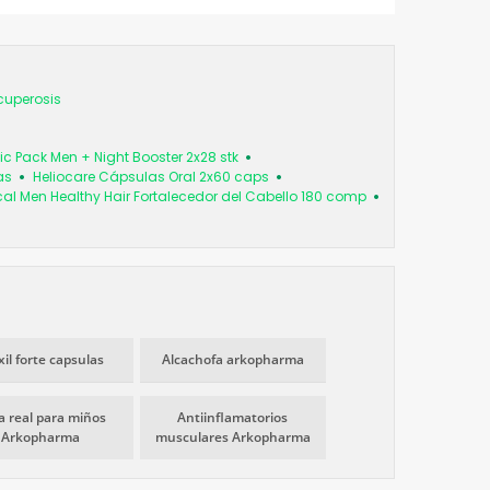
cuperosis
tic Pack Men + Night Booster 2x28 stk
as
Heliocare Cápsulas Oral 2x60 caps
cal Men Healthy Hair Fortalecedor del Cabello 180 comp
xil forte capsulas
Alcachofa arkopharma
a real para miños
Antiinflamatorios
Arkopharma
musculares Arkopharma