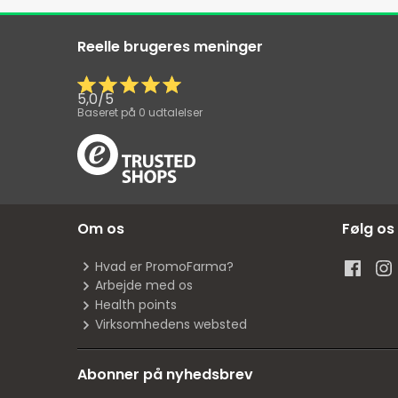
Reelle brugeres meninger
5,0
/
5
Baseret på
0
udtalelser
Om os
Følg os
Hvad er PromoFarma?
Arbejde med os
Health points
Virksomhedens websted
Abonner på nyhedsbrev