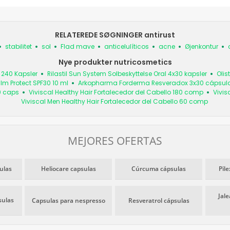
RELATEREDE SØGNINGER antirust
stabilitet
sol
Flad mave
anticelulíticos
acne
Øjenkontur
Nye produkter nutricosmetics
 240 Kapsler
Rilastil Sun System Solbeskyttelse Oral 4x30 kapsler
Olis
alm Protect SPF30 10 ml
Arkopharma Forderma Resveradox 3x30 cápsul
0 caps
Viviscal Healthy Hair Fortalecedor del Cabello 180 comp
Vivis
Viviscal Men Healthy Hair Fortalecedor del Cabello 60 comp
MEJORES OFERTAS
ulas
Heliocare capsulas
Cúrcuma cápsulas
Pile
Jale
sulas
Capsulas para nespresso
Resveratrol cápsulas