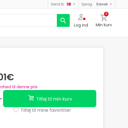
send til:
sprog:
dansk
0
Min kurv
Log ind
,01€
nhed til denne pris
Tilføj til min kurv
Tilføj til mine favoritter