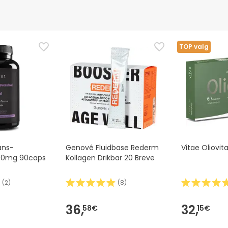
sikkerhedskode
Producentens oplysninger
Bemyndiget medarbejde
TOP valg
ans-
Genové Fluidbase Rederm
Vitae Oliovi
500mg 90caps
Kollagen Drikbar 20 Breve
(
2
)
(
8
)
36,
32,
58€
15€