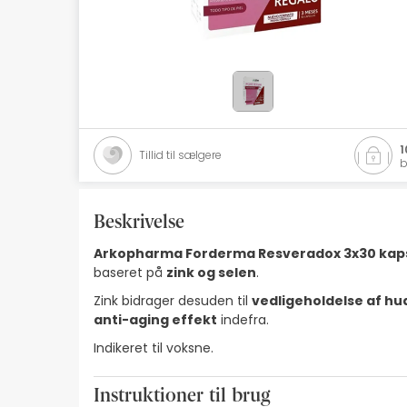
Naturlig kosmetik
Tilbud
Mærker
Bedste sælgere
1
Tillid til sælgere
b
Health Points
Beskrivelse
Arkopharma Forderma Resveradox 3x30 kap
baseret på
zink og selen
.
Zink bidrager desuden til
vedligeholdelse af h
anti-aging effekt
indefra.
Indikeret til voksne.
Instruktioner til brug