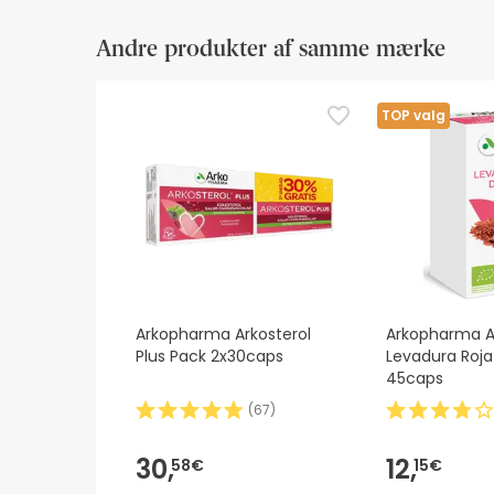
Andre produkter af samme mærke
TOP valg
Arkopharma Arkosterol
Arkopharma A
Plus Pack 2x30caps
Levadura Roja
45caps
(
67
)
30,
12,
58€
15€