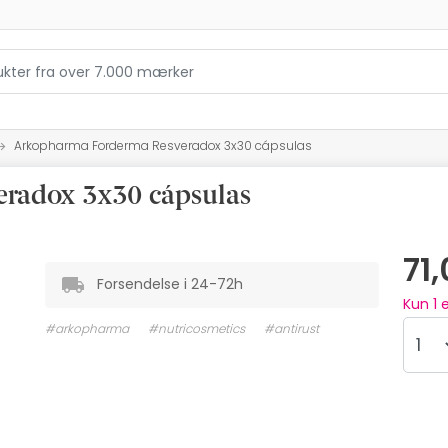
Arkopharma Forderma Resveradox 3x30 cápsulas
radox 3x30 cápsulas
71
Forsendelse i 24-72h
Kun
1
e
#arkopharma
#nutricosmetics
#antirust