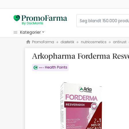
kategorier
PromoFarma
diætetik
nutricosmetics
antirust
kosmetiske
Arkopharma Forderma Resve
sundhed
hygiejne
Health Points
diætetik
Babyer og Moms
optik
Ortopædi
herbalist