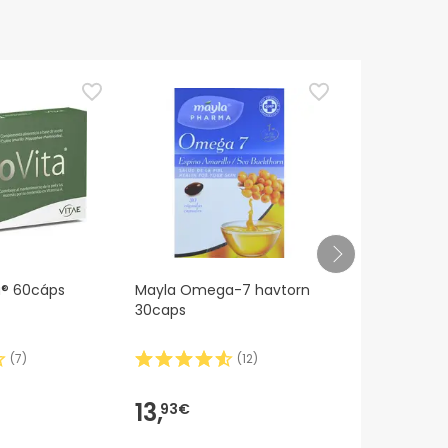
r
ta® 60cáps
Mayla Omega-7 havtorn
Adipocell® 
30caps
(
7
)
(
12
)
13,
18,
93€
17€