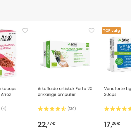
TOP valg
rkocaps
Arkofluido artiskok Forte 20
Venoforte Li
 Arroz
drikkelige ampuller
30cps
(
4
)
(
130
)
22,
17,
77€
26€