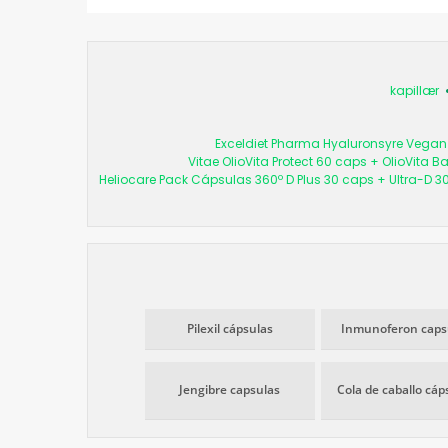
kapillær
Exceldiet Pharma Hyaluronsyre Vegan
Vitae OlioVita Protect 60 caps + OlioVita B
Heliocare Pack Cápsulas 360º D Plus 30 caps + Ultra-D 3
Pilexil cápsulas
Inmunoferon caps
Jengibre capsulas
Cola de caballo cáp