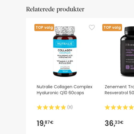
Information om etiketten
Ressourcer til visuel 
Relaterede produkter
Information om etiketten
Voksne.
TOP valg
TOP valg
1 kapsel om dagen med et stort glas vand.
Nutralie Collagen Complex
Zenement Tr
Hyaluronic Q10 60caps
Resveratrol 
(
11
)
19,
36,
87€
33€