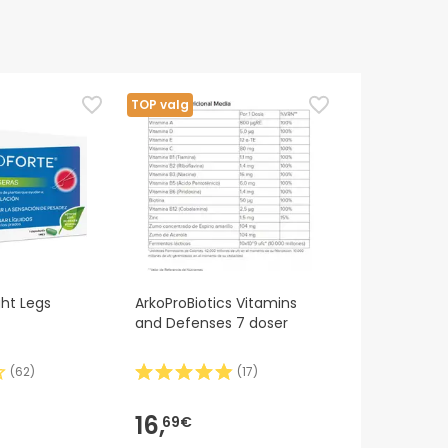
TOP valg
ght Legs
ArkoProBiotics Vitamins
and Defenses 7 doser
(
62
)
(
17
)
16,
69€