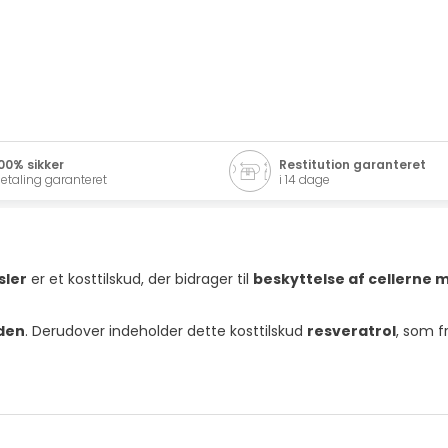
00% sikker
Restitution garanteret
etaling garanteret
i 14 dage
sler
er et kosttilskud, der bidrager til
beskyttelse af cellerne m
uden
. Derudover indeholder dette kosttilskud
resveratrol
, som 