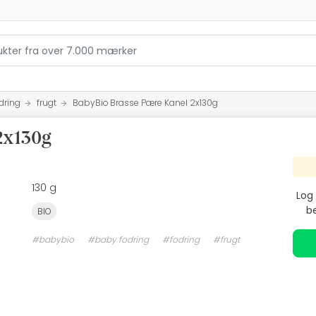
dring
frugt
BabyBio Brasse Pære Kanel 2x130g
2x130g
130 g
Log 
be
BIO
#babybio
#baby fodring
#fodring
#frugt