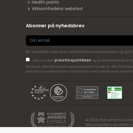
Health points
Virksomhedens websted
Abonner på nyhedsbrev
Bliv opdateret med vores seneste tilbud og kampagner og gå ikke 
privatlivspolitikken
Jeg har læst
og godkendt behandling
Huomaa, että tilaamalla uutiskirjeemme hyväksyt, että Promofar
peruuttaa suostumuksesi tai käyttää muita tietosuojaa koskevi
© 2026 PromoFarma Ecom, SL
Alle produkter inkluderer 