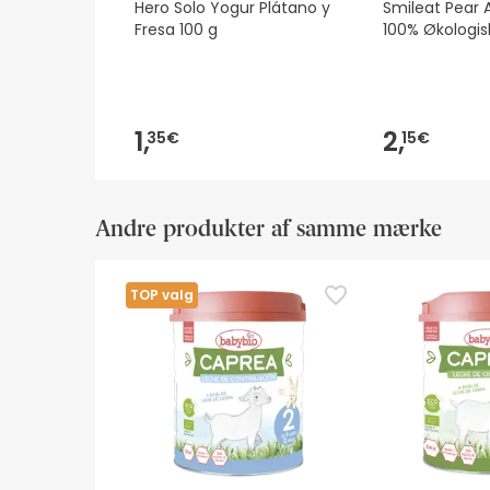
Hero Solo Yogur Plátano y
Smileat Pear 
Fresa 100 g
100% Økologis
1,
2,
35€
15€
Andre produkter af samme mærke
TOP valg