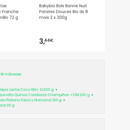
etas
Babybio Bols Bonne Nuit
 Franche
Patates Douces Bio ds 8
illo 72 g
mois 2 x 200g
3,
44€
 18 måneder
ntejas Leche Coco 6M+ 2x200 g
Quinotto Quinoa Calabaza Champiñon +12M 230 g
Solo Platano Fresa y Manzana 100 g
nack 30 g