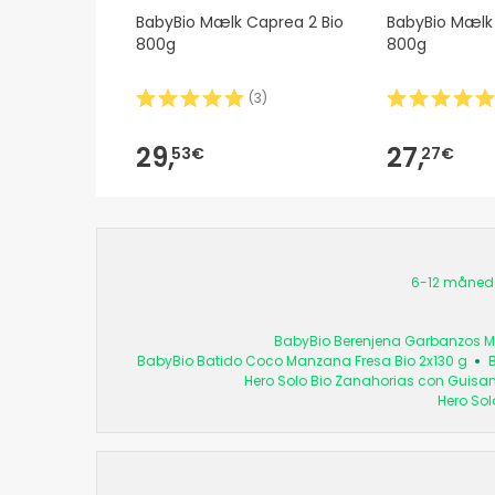
BabyBio Mælk Caprea 2 Bio
BabyBio Mælk 
800g
800g
(
3
)
29,
27,
53€
27€
6-12 måned
BabyBio Berenjena Garbanzos M
BabyBio Batido Coco Manzana Fresa Bio 2x130 g
Hero Solo Bio Zanahorias con Guisan
Hero Sol