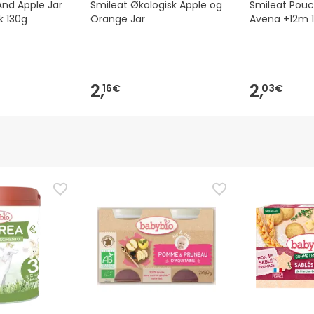
And Apple Jar
Smileat Økologisk Apple og
Smileat Pouc
k 130g
Orange Jar
Avena +12m 
2,
2,
16€
03€