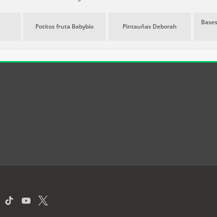
Bases
Potitos fruta Babybio
Pintauñas Deborah