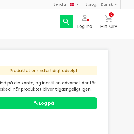
send til:
sprog:
dansk
0
Min kurv
Log ind
Produktet er midlertidigt udsolgt
ind på din konto, og indstil en advarsel, der får
sked, når produktet bliver tilgængeligt igen.
log på