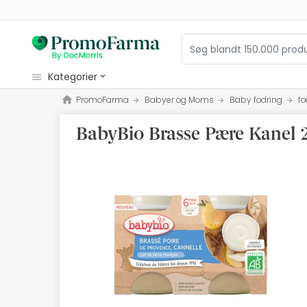
kategorier
PromoFarma
Babyer og Moms
Baby fodring
fo
kosmetiske
BabyBio Brasse Pære Kanel 
sundhed
hygiejne
diætetik
Babyer og Moms
optik
Ortopædi
herbalist