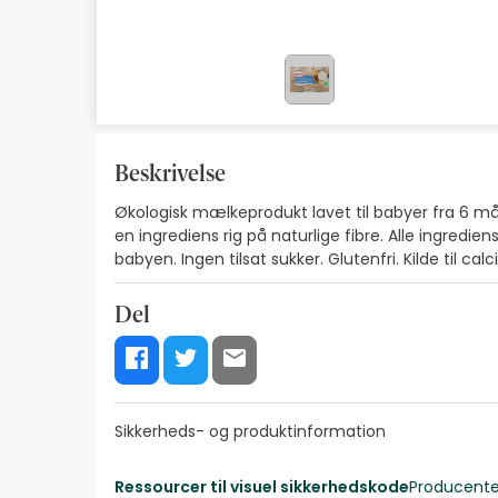
Naturlig kosmetik
Tilbud
Mærker
Bedste sælgere
Beskrivelse
Økologisk mælkeprodukt lavet til babyer fra 6 m
Health Points
en ingrediens rig på naturlige fibre. Alle ingredi
babyen. Ingen tilsat sukker. Glutenfri. Kilde til cal
Del
Sikkerheds- og produktinformation
Ressourcer til visuel sikkerhedskode
Producente