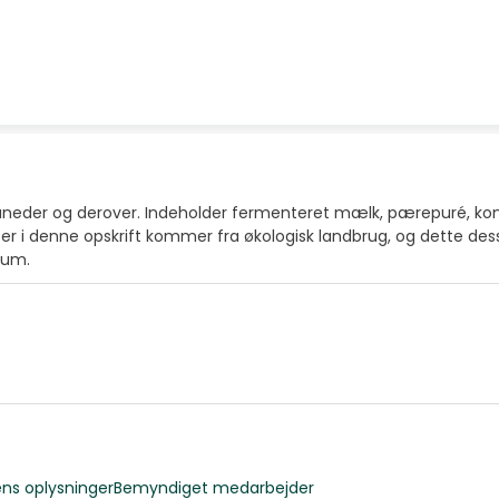
åneder og derover. Indeholder fermenteret mælk, pærepuré, konc
enser i denne opskrift kommer fra økologisk landbrug, og dette des
cium.
ns oplysninger
Bemyndiget medarbejder