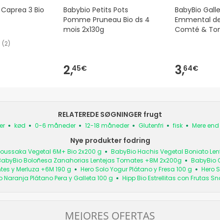
Caprea 3 Bio
Babybio Petits Pots
BabyBio Gall
Pomme Pruneau Bio ds 4
Emmental de
mois 2x130g
Comté & Tom
(
2
)
2,
3,
45€
64€
RELATEREDE SØGNINGER frugt
er
kød
0-6 måneder
12-18 måneder
Glutenfri
fisk
Mere end
Nye produkter fodring
oussaka Vegetal 6M+ Bio 2x200 g
BabyBio Hachis Vegetal Boniato Le
BabyBio Boloñesa Zanahorias Lentejas Tomates +8M 2x200g
BabyBio 
tes y Merluza +6M 190 g
Hero Solo Yogur Plátano y Fresa 100 g
Hero 
o Naranja Plátano Pera y Galleta 100 g
Hipp Bio Estrellitas con Frutas S
MEJORES OFERTAS