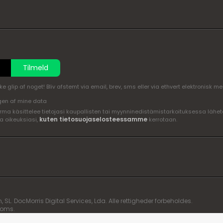
Tilmeld
glip af noget! Bliv afstemt via email, brev, sms eller via ethvert elektronisk m
en af mine data
ma käsittelee tietojasi kaupallisten tai myynninedistämistarkoituksessa lähete
kuten tietosuojaselosteessamme
a oikeuksiasi,
kerrotaan.
. DocMorris Digital Services, Lda. Alle rettigheder forbeholdes.
moms.