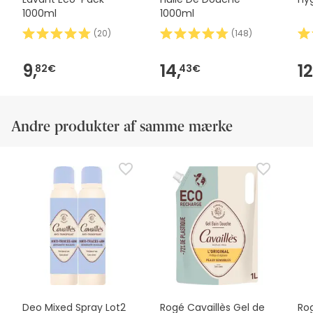
1000ml
1000ml
(
20
)
(
148
)
9,
14,
12
82€
43€
Andre produkter af samme mærke
Deo Mixed Spray Lot2
Rogé Cavaillès Gel de
Rog