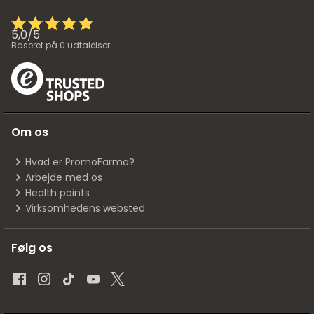
5,0
/
5
Baseret på
0
udtalelser
Om os
Hvad er PromoFarma?
Arbejde med os
Health points
Virksomhedens websted
Følg os