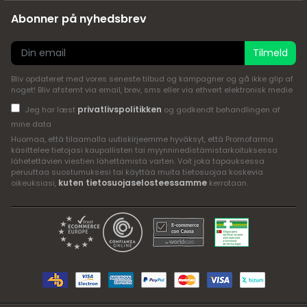
Abonner på nyhedsbrev
Tilmeld
Bliv opdateret med vores seneste tilbud og kampagner og gå ikke glip af
noget! Bliv afstemt via email, brev, sms eller via ethvert elektronisk medie
privatlivspolitikken
Jeg har læst
og godkendt behandlingen af
mine data
Huomaa, että tilaamalla uutiskirjeemme hyväksyt, että Promofarma
käsittelee tietojasi kaupallisten tai myynninedistämistarkoituksessa
lähetettävien viestien lähettämistä varten. Voit joka tapauksessa
peruuttaa suostumuksesi tai käyttää muita tietosuojaa koskevia
kuten tietosuojaselosteessamme
oikeuksiasi,
kerrotaan.