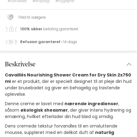
#cavaillès
#kropslig
#hygiejne
Tillid til sælgere
100% sikker
betaling garanteret
Refusion garanteret
i 14 dage
Beskrivelse
Cavaillès Nourishing Shower Cream for Dry Skin 2x750
ml
er et produkt, der er specielt designet til at pleje din hud
under brusebadet og giver en behagelig og trøstende
oplevelse.
Denne creme er lavet med
nærende ingredienser
,
såsom
økologisk sheasmør
, der giver intens hydrering og
ernæring, hvilket efterlader din hud blød og smidig.
Dens cremede tekstur forvandles til en omsluttende
mousse, suppleret med en delikat duft af
naturlig