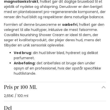
magnoliaekstrakt
, hvilket gør dit daglige brusebad til et
øjeblik af nydelse og afslapning. Derudover er den beriget
med en plantebaseret pro-regenererende komponent, der
renser din hud blidt og respekterer dens naturlige balance.
Formlen af denne brusecreme er
sæbefri
, hvilket gør den
velegnet til alle hudtyper, inklusive de mest følsomme.
Cavaillès Nourishing Shower Cream er ideel til dem, der
søger et kvalitetsprodukt, der plejer deres hud, mens det
tilbyder en unik sensorisk oplevelse.
Ved brug:
din hud bliver blød, hydreret og delikat
parfumeret.
Anbefaling:
det anbefales at bruge den under
opsyn af en professionel, hvis der opstår specifikke
hudtilstande.
Pris pr 100 ML
2,65€ / 100 ml
Del