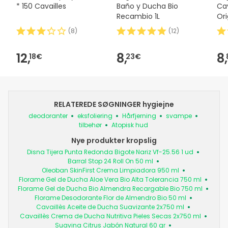
* 150 Cavailles
Baño y Ducha Bio
Cav
Recambio 1L
Ori
(
8
)
(
12
)
12,
8,
8,
18€
23€
RELATEREDE SØGNINGER hygiejne
deodoranter
eksfoliering
Hårfjerning
svampe
tilbehør
Atopisk hud
Nye produkter kropslig
Disna Tijera Punta Redonda Bigote Nariz Vf-25.56 1 ud
Barral Stop 24 Roll On 50 ml
Oleoban SkinFirst Crema Limpiadora 950 ml
Florame Gel de Ducha Aloe Vera Bio Alta Tolerancia 750 ml
Florame Gel de Ducha Bio Almendra Recargable Bio 750 ml
Florame Desodorante Flor de Almendro Bio 50 ml
Cavaillès Aceite de Ducha Suavizante 2x750 ml
Cavaillès Crema de Ducha Nutritiva Pieles Secas 2x750 ml
Suavina Citrus Jabón Natural 60 gr