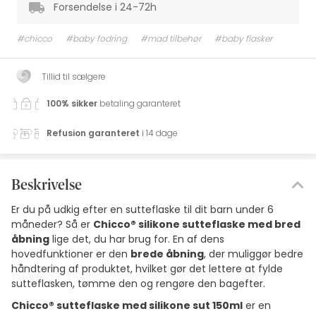
Forsendelse i 24-72h
#chicco
#baby fodring
#mad tilbehør
#baby flasker
Tillid til sælgere
100% sikker
betaling garanteret
Refusion garanteret
i 14 dage
Beskrivelse
Er du på udkig efter en sutteflaske til dit barn under 6
måneder? Så er
Chicco® silikone sutteflaske med bred
åbning
lige det, du har brug for. En af dens
hovedfunktioner er den
brede åbning
, der muliggør bedre
håndtering af produktet, hvilket gør det lettere at fylde
sutteflasken, tømme den og rengøre den bagefter.
Chicco® sutteflaske med silikone sut 150ml
er en