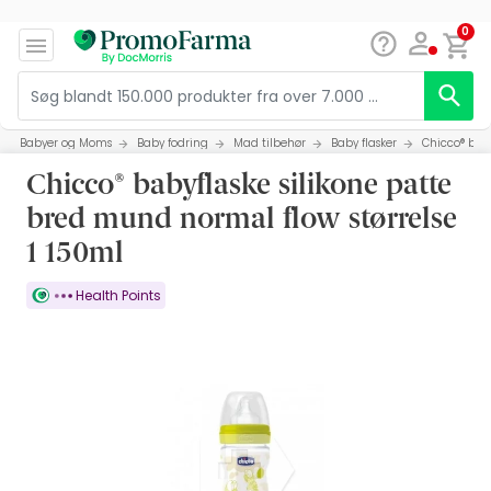
0
Babyer og Moms
Baby fodring
Mad tilbehør
Baby flasker
Chicco® baby
Chicco® babyflaske silikone patte
bred mund normal flow størrelse
1 150ml
Health Points