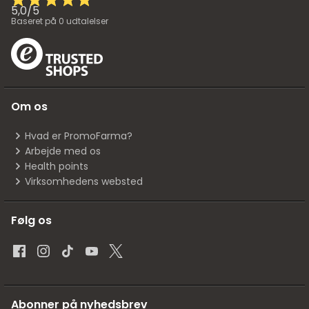
5,0
/
5
Baseret på
0
udtalelser
Om os
Hvad er PromoFarma?
Arbejde med os
Health points
Virksomhedens websted
Følg os
Abonner på nyhedsbrev