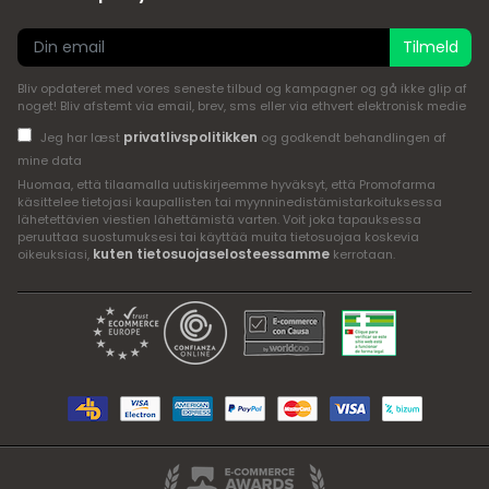
Tilmeld
Bliv opdateret med vores seneste tilbud og kampagner og gå ikke glip af
noget! Bliv afstemt via email, brev, sms eller via ethvert elektronisk medie
privatlivspolitikken
Jeg har læst
og godkendt behandlingen af
mine data
Huomaa, että tilaamalla uutiskirjeemme hyväksyt, että Promofarma
käsittelee tietojasi kaupallisten tai myynninedistämistarkoituksessa
lähetettävien viestien lähettämistä varten. Voit joka tapauksessa
peruuttaa suostumuksesi tai käyttää muita tietosuojaa koskevia
kuten tietosuojaselosteessamme
oikeuksiasi,
kerrotaan.