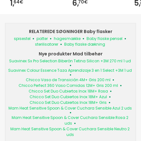
1,
6,
5,
64€
70€
RELATEREDE SØGNINGER Baby flasker
spisestel
patter
hagesmække
Baby flaske pensel
sterilisatorer
Baby flaske dækning
Nye produkter Mad tilbehør
Suavinex Sx Pro Selection Biberón Tetina Silicon +3M 270 ml 1 ud
Suavinex Colour Essence Taza Aprendizaje 3 en 1 Select +3M 1 ud
Chicco Vaso de Transición 4M+ Gris 200 ml
Chicco Perfect 360 Vaso Comidas 12M+ Gris 200 ml
Chicco Set Duo Cubiertos Inox 18M+ Rosa
Chicco Set Duo Cubiertos Inox 18M+ Azul
Chicco Set Duo Cubiertos Inox 18M+ Gris
Mam Heat Sensitive Spoon & Cover Cuchara Sensible Azul 2 uds
Mam Heat Sensitive Spoon & Cover Cuchara Sensible Rosa 2
uds
Mam Heat Sensitive Spoon & Cover Cuchara Sensible Neutro 2
uds