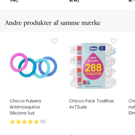
Andre produkter af samme mærke
Chicco Pulsera
Chicco Pack Toallitas
Ch
Antimosquitos
4x72uds
nat
Siliciona 1ud
10
(
3
)