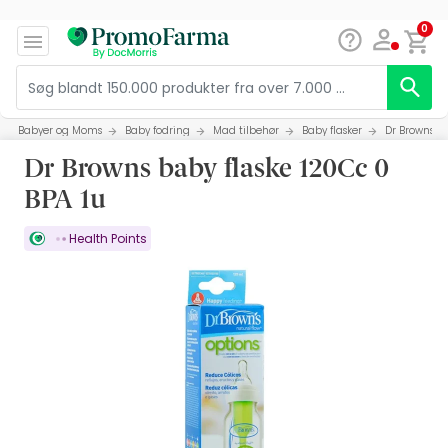
0
Babyer og Moms
Baby fodring
Mad tilbehør
Baby flasker
Dr Browns ba
Dr Browns baby flaske 120Cc 0
BPA 1u
Health Points