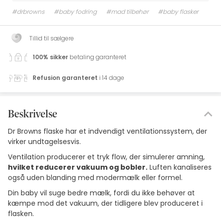
#drbrowns
#baby fodring
#mad tilbehør
#baby flasker
Tillid til sælgere
100% sikker
betaling garanteret
Refusion garanteret
i 14 dage
Beskrivelse
Dr Browns flaske har et indvendigt ventilationssystem, der
virker undtagelsesvis.
Ventilation producerer et tryk flow, der simulerer amning,
hvilket reducerer vakuum og bobler.
Luften kanaliseres
også uden blanding med modermælk eller formel.
Din baby vil suge bedre mælk, fordi du ikke behøver at
kæmpe mod det vakuum, der tidligere blev produceret i
flasken.