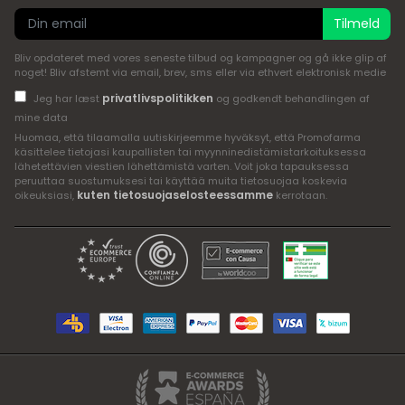
Tilmeld
Bliv opdateret med vores seneste tilbud og kampagner og gå ikke glip af
noget! Bliv afstemt via email, brev, sms eller via ethvert elektronisk medie
privatlivspolitikken
Jeg har læst
og godkendt behandlingen af
mine data
Huomaa, että tilaamalla uutiskirjeemme hyväksyt, että Promofarma
käsittelee tietojasi kaupallisten tai myynninedistämistarkoituksessa
lähetettävien viestien lähettämistä varten. Voit joka tapauksessa
peruuttaa suostumuksesi tai käyttää muita tietosuojaa koskevia
kuten tietosuojaselosteessamme
oikeuksiasi,
kerrotaan.