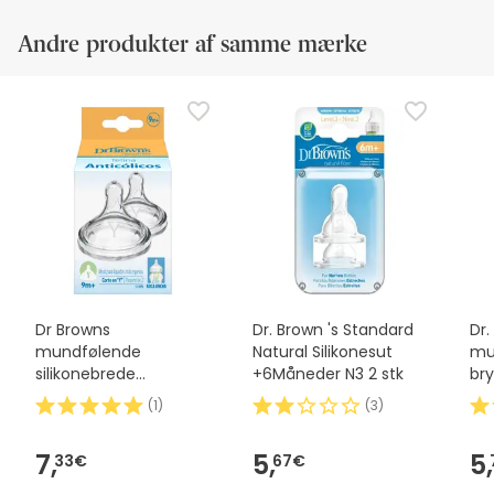
Andre produkter af samme mærke
Dr Browns
Dr. Brown 's Standard
Dr.
mundfølende
Natural Silikonesut
mu
silikonebrede
+6Måneder N3 2 stk
br
mundform i Y +
2u
(
1
)
(
3
)
9meses 2uds
7,
5,
5,
33€
67€