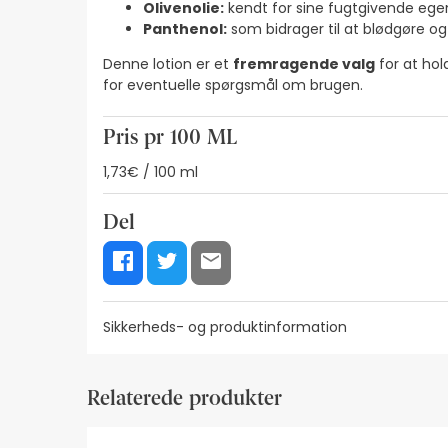
Olivenolie:
kendt for sine fugtgivende ege
Panthenol:
som bidrager til at blødgøre og
Denne lotion er et
fremragende valg
for at ho
for eventuelle spørgsmål om brugen.
Pris pr 100 ML
1,73€ / 100 ml
Del
Sikkerheds- og produktinformation
Ressourcer til visuel sikkerhedskode
Producente
Relaterede produkter
Ressourcer til visuel sikkerhedskode
På nuværende tidspunkt har vi ikke sikkerhedsbilled