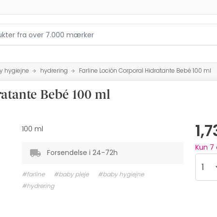
y hygiejne
hydrering
Farline Loción Corporal Hidratante Bebé 100 ml
ratante Bebé 100 ml
1,
100 ml
Kun
7
Forsendelse i 24-72h
#farline
#baby pleje
#baby hygiejne
#hydrering