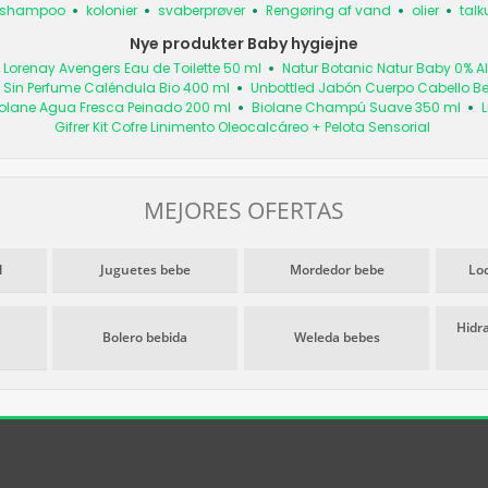
shampoo
kolonier
svaberprøver
Rengøring af vand
olier
tal
Nye produkter Baby hygiejne
Lorenay Avengers Eau de Toilette 50 ml
Natur Botanic Natur Baby 0% Al
Sin Perfume Caléndula Bio 400 ml
Unbottled Jabón Cuerpo Cabello Be
olane Agua Fresca Peinado 200 ml
Biolane Champú Suave 350 ml
L
Gifrer Kit Cofre Linimento Oleocalcáreo + Pelota Sensorial
MEJORES OFERTAS
l
Juguetes bebe
Mordedor bebe
Lo
Hidr
Bolero bebida
Weleda bebes