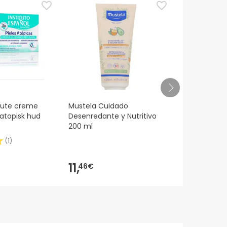
s du har spørgsmål om sikkerhed, er du
ser
.
itute creme
Mustela Cuidado
Sebamed® 
 atopisk hud
Desenredante y Nutritivo
ansigtsbesk
200 ml
50ml
(
1
)
11,
6,
46€
81€