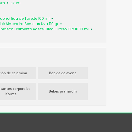
kum
skum
cohol Eau de Toilette 100 ml
bé Almendra Semillas Uva 110 gr
iniderm Linimento Aceite Oliva Girasol Bio 1000 ml
ción de calamina
Bebida de avena
atantes corporales
Bebes pranarôm
Korres