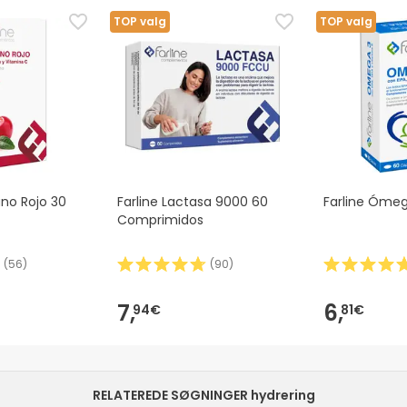
TOP valg
TOP valg
ano Rojo 30
Farline Lactasa 9000 60
Farline Óme
Comprimidos
(
56
)
(
90
)
7,
6,
94€
81€
RELATEREDE SØGNINGER hydrering