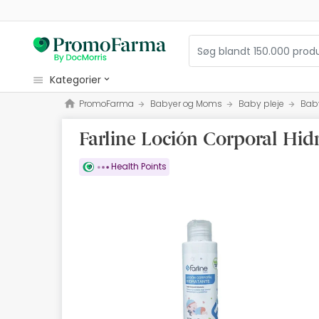
kategorier
PromoFarma
Babyer og Moms
Baby pleje
Bab
kosmetiske
Farline Loción Corporal Hid
sundhed
hygiejne
Health Points
diætetik
Babyer og Moms
optik
Ortopædi
herbalist