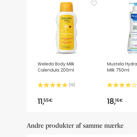
mellemtiden anbefaler vi, at du læser de sikkerhe
velkommen til at kontakte os. Hvis du ønsker det
Weleda Body Milk
Mustela Hydr
Calendula 200ml
Milk 750ml
(
13
)
11,
18,
55€
16€
Andre produkter af samme mærke