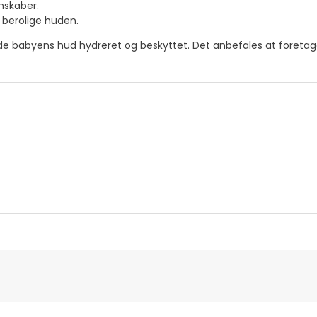
nskaber.
 berolige huden.
lde babyens hud hydreret og beskyttet. Det anbefales at foreta
ns oplysninger
Bemyndiget medarbejder
er til dette produkt, men vi arbejder på det. Vi opfordrer dig til 