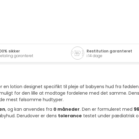
00% sikker
Restitution garanteret
etaling garanteret
i 14 dage
r en lotion designet specifikt til pleje af babyens hud fra føds
et muligt for den lille at modtage fordelene med det samme. Dens
til de mest følsomme hudtyper.
en
, og kan anvendes fra
0 måneder
. Den er formuleret med
9
babyhud. Derudover er dens
tolerance
testet under pædiatrisk og