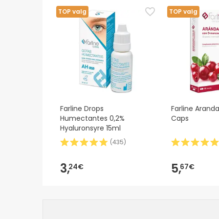
TOP valg
TOP valg
Farline Drops
Farline Arand
Humectantes 0,2%
Caps
Hyaluronsyre 15ml
(
435
)
3,
5,
24€
67€