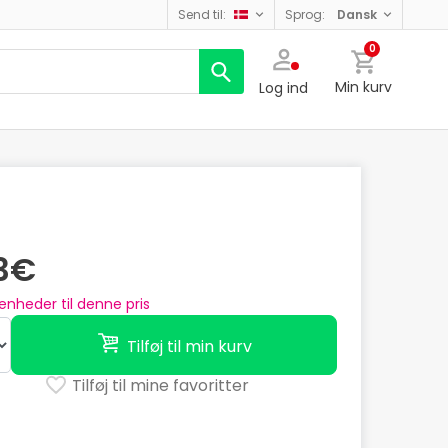
send til:
sprog:
dansk
0
Min kurv
Log ind
73€
enheder til denne pris
Tilføj til min kurv
Tilføj til mine favoritter