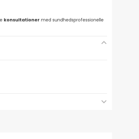
ge
konsultationer
med sundhedsprofessionelle
at tjekke tilbage senere for opdateringer. I