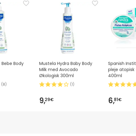
dsoplysninger, der følger med produktet, før du bruger det. Hvi
, kan du også returnere det ved at følge vores
vilkår og betingel
a Bebe Body
Mustela Hydra Baby Body
Spanish Inst
Milk med Avocado
pleje atopisk
Økologisk 300ml
400ml
(
8
)
(
1
)
9,
6,
29€
81€