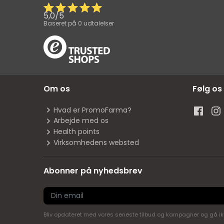
5,0
/
5
Baseret på
0
udtalelser
Om os
Følg os
Hvad er PromoFarma?
Arbejde med os
Health points
Virksomhedens websted
Abonner på nyhedsbrev
Bliv opdateret med vores seneste tilbud og kampagner og gå ikke 