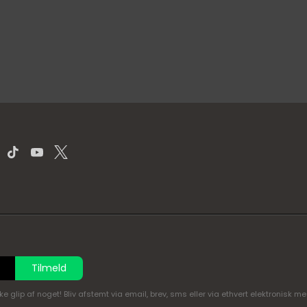
Tilmeld
glip af noget! Bliv afstemt via email, brev, sms eller via ethvert elektronisk m