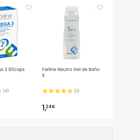
ga 3 60caps
Farline Neutro Gel de Baño
1l
(
4
)
(
3
)
1,
24€