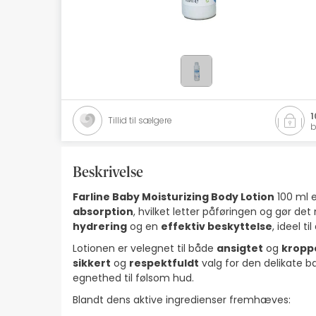
Naturlig kosmetik
Tilbud
Mærker
Bedste sælgere
1
Tillid til sælgere
b
Health Points
Beskrivelse
Farline Baby Moisturizing Body Lotion
100 ml e
absorption
, hvilket letter påføringen og gør d
hydrering
og en
effektiv beskyttelse
, ideel 
Lotionen er velegnet til både
ansigtet
og
kropp
sikkert
og
respektfuldt
valg for den delikate 
egnethed til følsom hud.
Blandt dens aktive ingredienser fremhæves: