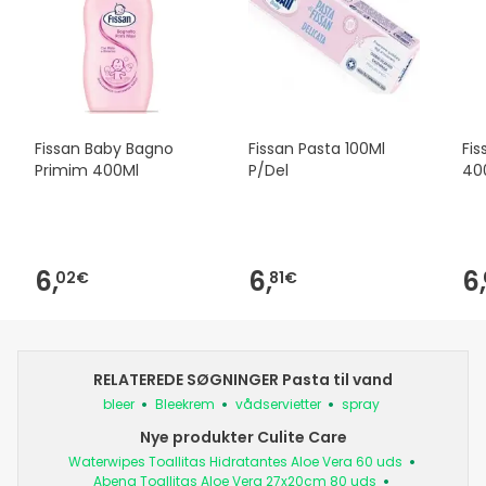
Fissan Baby Bagno
Fissan Pasta 100Ml
Fis
Primim 400Ml
P/Del
40
6,
6,
6,
02€
81€
RELATEREDE SØGNINGER Pasta til vand
bleer
Bleekrem
vådservietter
spray
Nye produkter Culite Care
Waterwipes Toallitas Hidratantes Aloe Vera 60 uds
Abena Toallitas Aloe Vera 27x20cm 80 uds