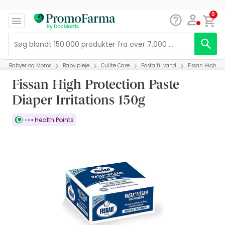
0
Babyer og Moms
Baby pleje
Culite Care
Pasta til vand
Fissan High Pr
Fissan High Protection Paste
Diaper Irritations 150g
Health Points