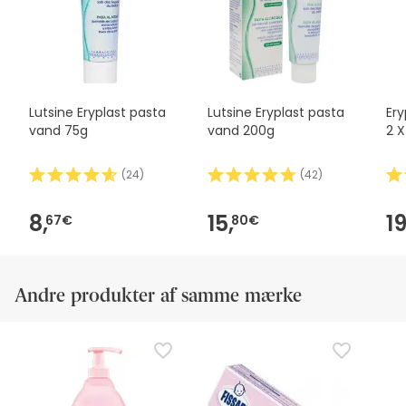
Lutsine Eryplast pasta
Lutsine Eryplast pasta
Ery
vand 75g
vand 200g
2 X
(
24
)
(
42
)
8,
15,
19
67€
80€
Andre produkter af samme mærke