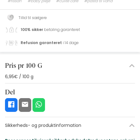
#fissan
#baby pleje
#culite care
#pasta til vand
Tillid til sælgere
100% sikker
betaling garanteret
Refusion garanteret
i 14 dage
Pris pr 100 G
6,95€ / 100 g
Del
Sikkerheds- og produktinformation