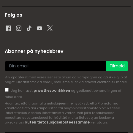
Følg os
Abonner på nyhedsbrev
Tilmeld
Bliv opdateret med vores seneste tilbud og kampagner og gå ikke glip af
noget! Bliv afstemt via email, brev, sms eller via ethvert elektronisk medie
privatlivspolitikken
Jeg har læst
og godkendt behandlingen af
mine data
Huomaa, että tilaamalla uutiskirjeemme hyväksyt, että Promofarma
käsittelee tietojasi kaupallisten tai myynninedistämistarkoituksessa
lähetettävien viestien lähettämistä varten. Voit joka tapauksessa
peruuttaa suostumuksesi tai käyttää muita tietosuojaa koskevia
kuten tietosuojaselosteessamme
oikeuksiasi,
kerrotaan.