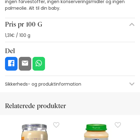
ingen farvestoffer, ingen konserveringsmidler og ingen
palmeolie. Alt til din baby.
Pris pr 100 G
1,31€ / 100 g
Del
Sikkerheds- og produktinformation
Ressourcer til visuel sikkerhedskode
Producentens oplysning
Relaterede produkter
Ressourcer til visuel sikkerhedskode
På nuværende tidspunkt har vi ikke sikkerhedsbilleder til
dette produkt, men vi arbejder på det. Vi opfordrer dig til at
tjekke tilbage senere for opdateringer. I mellemtiden