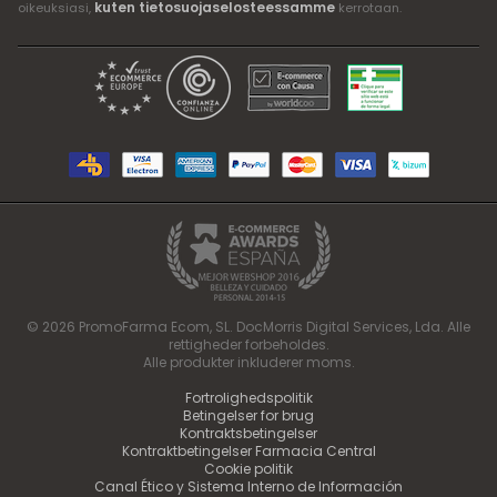
kuten tietosuojaselosteessamme
oikeuksiasi,
kerrotaan.
© 2026 PromoFarma Ecom, SL. DocMorris Digital Services, Lda. Alle
rettigheder forbeholdes.
Alle produkter inkluderer moms.
Fortrolighedspolitik
Betingelser for brug
Kontraktsbetingelser
Kontraktbetingelser Farmacia Central
Cookie politik
Canal Ético y Sistema Interno de Información