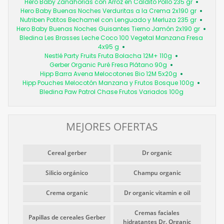
Hero Baby Zanahorias con Arroz en Caldito Pollo 235 gr
Hero Baby Buenas Noches Verduritas a la Crema 2x190 gr
Nutriben Potitos Bechamel con Lenguado y Merluza 235 gr
Hero Baby Buenas Noches Guisantes Tierno Jamón 2x190 gr
Bledina Les Brasses Leche Coco 100 Vegetal Manzana Fresa
4x95 g
Nestlé Party Fruits Fruta Bolacha 12M+ 110g
Gerber Organic Puré Fresa Plátano 90g
Hipp Barra Avena Melocotones Bio 12M 5x20g
Hipp Pouches Melocotón Manzana y Frutos Bosque 100g
Bledina Paw Patrol Chase Frutos Variados 100g
MEJORES OFERTAS
Cereal gerber
Dr organic
Silicio orgánico
Champu organic
Crema organic
Dr organic vitamin e oil
Cremas faciales
Papillas de cereales Gerber
hidratantes Dr. Organic