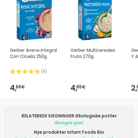
Gerber Avena Integral
Gerber Multicereales
Ge
Con Ciruela 250g
Fruta 270g
Y 
(
4
)
4,
4,
2,
66€
65€
RELATEREDE SØGNINGER Økologiske potter
Økologisk grød
Nye produkter Infant Foods Bio