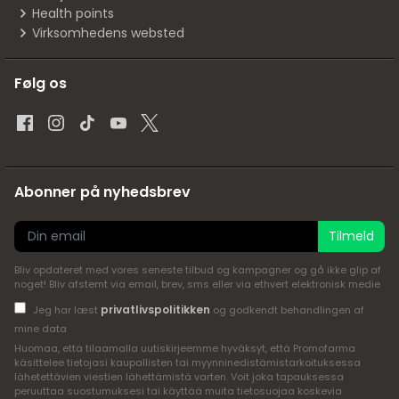
Health points
Virksomhedens websted
Følg os
Abonner på nyhedsbrev
Tilmeld
Bliv opdateret med vores seneste tilbud og kampagner og gå ikke glip af
noget! Bliv afstemt via email, brev, sms eller via ethvert elektronisk medie
privatlivspolitikken
Jeg har læst
og godkendt behandlingen af
mine data
Huomaa, että tilaamalla uutiskirjeemme hyväksyt, että Promofarma
käsittelee tietojasi kaupallisten tai myynninedistämistarkoituksessa
lähetettävien viestien lähettämistä varten. Voit joka tapauksessa
peruuttaa suostumuksesi tai käyttää muita tietosuojaa koskevia