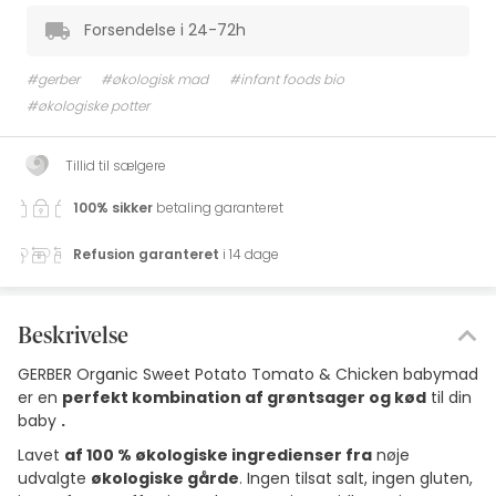
Forsendelse i 24-72h
#gerber
#økologisk mad
#infant foods bio
#økologiske potter
Tillid til sælgere
100% sikker
betaling garanteret
Refusion garanteret
i 14 dage
Beskrivelse
GERBER Organic Sweet Potato Tomato & Chicken babymad
er en
perfekt kombination af grøntsager og kød
til din
baby
.
Lavet
af 100 % økologiske ingredienser fra
nøje
udvalgte
økologiske gårde
. Ingen tilsat salt, ingen gluten,