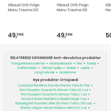
Gibaud Orth Poign
Gibaud Orth Poign
Gi
Manu Trauma D0
Manu Trauma G0
Hea
49,
49,
5
34€
34€
RELATEREDE SØGNINGER Anti-decubitus produkter
Fastgørelsessystemer
strømpebukser
Pies
fodtøj
hofteholdere
Teknisk hjælp
stokke
sokker
Lang halvdel
skabeloner
Nye produkter Ortopædi
Comforsil Plantillas Fascitis Plantar Talla M 1 Par
Prim Fisioprim Guante Fir Artrosis Talla XS 1 ud
Prim Fisioprim Guante Fir Artrosis Talla L 1 ud
Urinocol Bolsa Pediátrica Abierta Mujer 1 ud
Rubbergold Guantes Látex Sin Polvo Talla L 100 uds
Bastos Viegas Venda Elástica 4Mx7cm 1 ud