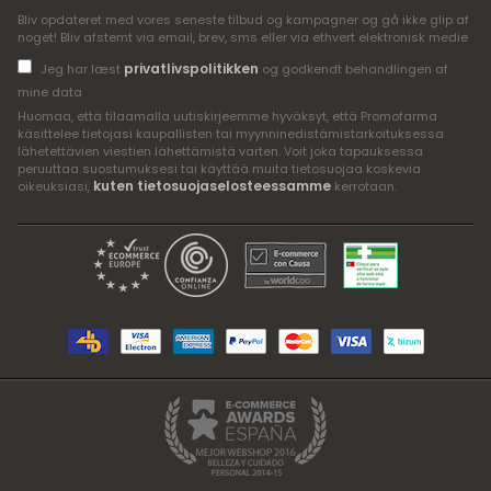
Bliv opdateret med vores seneste tilbud og kampagner og gå ikke glip af
noget! Bliv afstemt via email, brev, sms eller via ethvert elektronisk medie
privatlivspolitikken
Jeg har læst
og godkendt behandlingen af
mine data
Huomaa, että tilaamalla uutiskirjeemme hyväksyt, että Promofarma
käsittelee tietojasi kaupallisten tai myynninedistämistarkoituksessa
lähetettävien viestien lähettämistä varten. Voit joka tapauksessa
peruuttaa suostumuksesi tai käyttää muita tietosuojaa koskevia
kuten tietosuojaselosteessamme
oikeuksiasi,
kerrotaan.