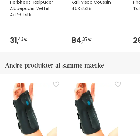
Herbifeet Hælpuder
Kalli Visco Coussin
Ph
Albuepuder Vettel
46X45X8
Tal
Ad76 1 stk
31,
84,
2
43€
37€
Andre produkter af samme mærke