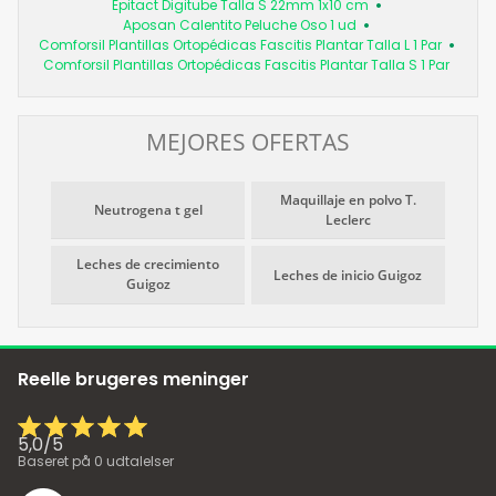
Epitact Digitube Talla S 22mm 1x10 cm
Aposan Calentito Peluche Oso 1 ud
Comforsil Plantillas Ortopédicas Fascitis Plantar Talla L 1 Par
Comforsil Plantillas Ortopédicas Fascitis Plantar Talla S 1 Par
MEJORES OFERTAS
Maquillaje en polvo T.
Neutrogena t gel
Leclerc
Leches de crecimiento
Leches de inicio Guigoz
Guigoz
Reelle brugeres meninger
5,0
/
5
Baseret på
0
udtalelser