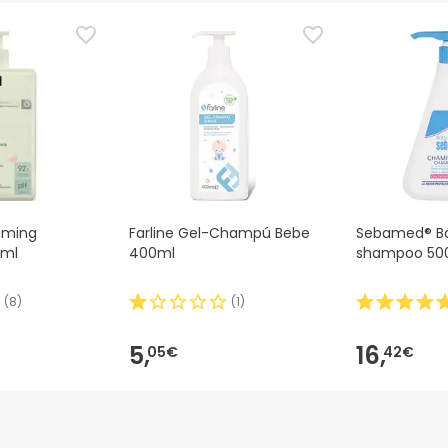
er til dette produkt, men vi arbejder på det. Vi opfordrer dig til 
dsoplysninger, der følger med produktet, før du bruger det. Hvi
, kan du også returnere det ved at følge vores
vilkår og betingel
aming
Farline Gel-Champú Bebe
Sebamed® Ba
0ml
400ml
shampoo 50
(
8
)
(
1
)
5,
16,
05€
42€