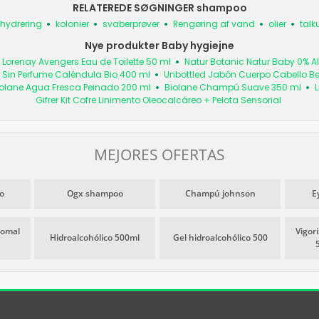
RELATEREDE SØGNINGER shampoo
hydrering
kolonier
svaberprøver
Rengøring af vand
olier
tal
Nye produkter Baby hygiejne
Lorenay Avengers Eau de Toilette 50 ml
Natur Botanic Natur Baby 0% Al
Sin Perfume Caléndula Bio 400 ml
Unbottled Jabón Cuerpo Cabello Be
olane Agua Fresca Peinado 200 ml
Biolane Champú Suave 350 ml
L
Gifrer Kit Cofre Linimento Oleocalcáreo + Pelota Sensorial
MEJORES OFERTAS
o
Ogx shampoo
Champú johnson
E
somal
Vigor
Hidroalcohólico 500ml
Gel hidroalcohólico 500