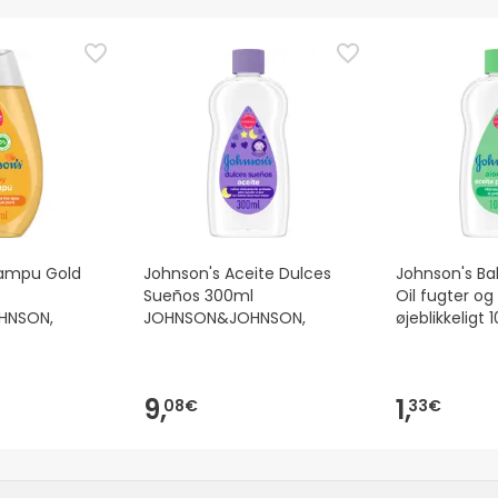
ampu Gold
Johnson's Aceite Dulces
Johnson's Ba
Sueños 300ml
Oil fugter og 
HNSON,
JOHNSON&JOHNSON,
øjeblikkeligt 
9,
1,
08€
33€