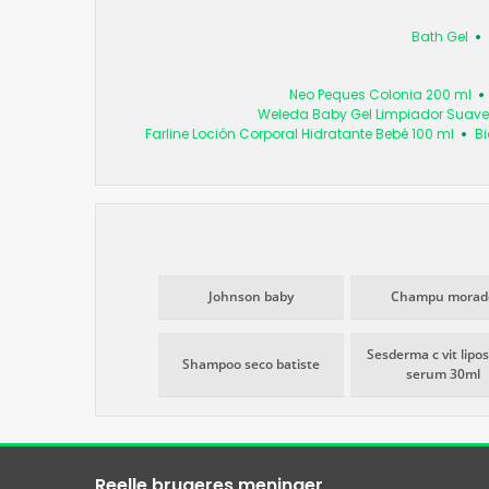
Bath Gel
Neo Peques Colonia 200 ml
Weleda Baby Gel Limpiador Suave 
Farline Loción Corporal Hidratante Bebé 100 ml
Bi
Johnson baby
Champu morad
Sesderma c vit lipo
Shampoo seco batiste
serum 30ml
Reelle brugeres meninger