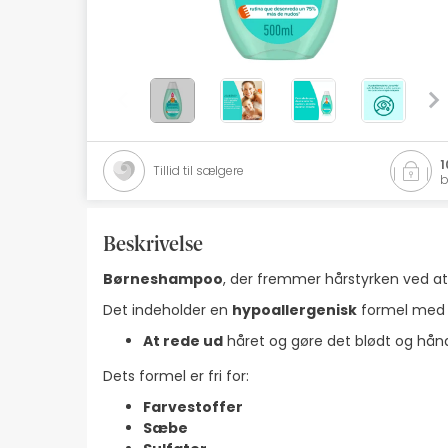
Naturlig kosmetik
Tilbud
Mærker
Bedste sælgere
1
Tillid til sælgere
b
Health Points
Beskrivelse
Børneshampoo
, der fremmer hårstyrken ved at
Det indeholder en
hypoallergenisk
formel med
At rede ud
håret og gøre det blødt og hånd
Dets formel er fri for:
Farvestoffer
Sæbe