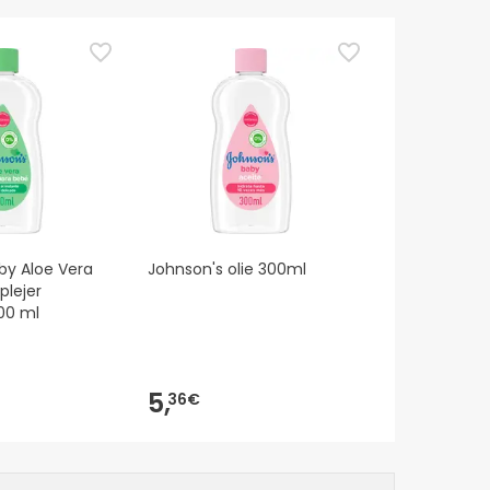
by Aloe Vera
Johnson's olie 300ml
plejer
100 ml
5,
36€