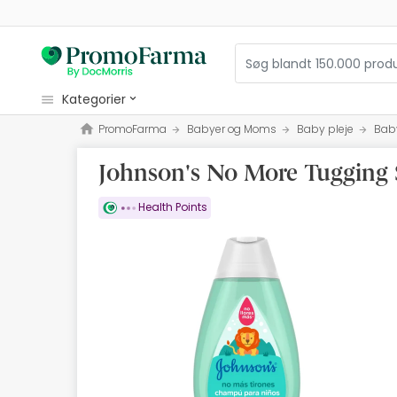
kategorier
PromoFarma
Babyer og Moms
Baby pleje
Bab
kosmetiske
Johnson's No More Tugging
sundhed
hygiejne
Health Points
diætetik
Babyer og Moms
optik
Ortopædi
herbalist