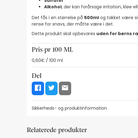
Sulfater
Alkohol
, der kan forårsage irritation, kløe 
Det fås i en størrelse på
500ml
og takket være sin
rense for snavs, der måtte være i det.
Dette produkt skal opbevares
uden for børns 
Pris pr 100 ML
0,60€ / 100 ml
Del
Sikkerheds- og produktinformation
Ressourcer til visuel sikkerhedskode
Producente
Relaterede produkter
Ressourcer til visuel sikkerhedskode