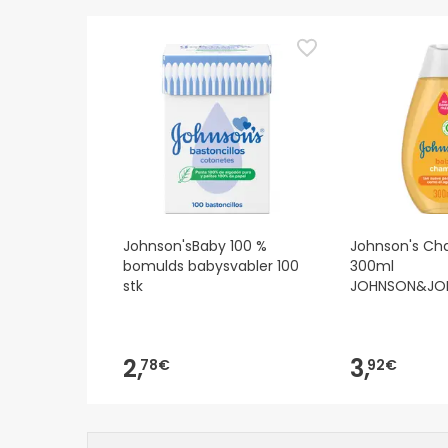
Johnson'sBaby 100 %
Johnson's Ch
bomulds babysvabler 100
300ml
stk
JOHNSON&JO
2,
3,
78€
92€