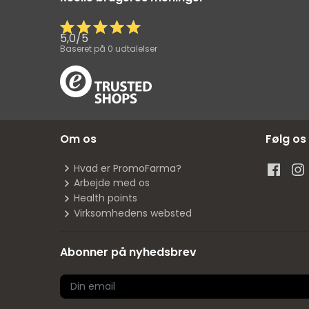
5,0
/
5
Baseret på
0
udtalelser
Om os
Følg os
Hvad er PromoFarma?
Arbejde med os
Health points
Virksomhedens websted
Abonner på nyhedsbrev