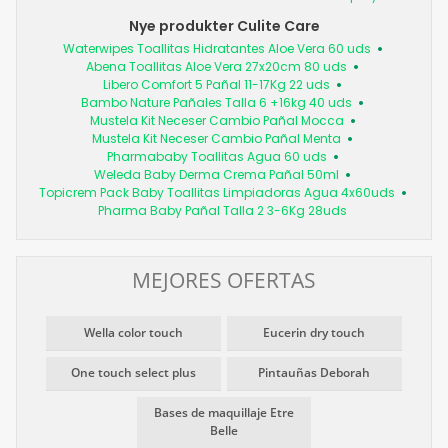
Nye produkter Culite Care
Waterwipes Toallitas Hidratantes Aloe Vera 60 uds
Abena Toallitas Aloe Vera 27x20cm 80 uds
Libero Comfort 5 Pañal 11-17Kg 22 uds
Bambo Nature Pañales Talla 6 +16kg 40 uds
Mustela Kit Neceser Cambio Pañal Mocca
Mustela Kit Neceser Cambio Pañal Menta
Pharmababy Toallitas Agua 60 uds
Weleda Baby Derma Crema Pañal 50ml
Topicrem Pack Baby Toallitas Limpiadoras Agua 4x60uds
Pharma Baby Pañal Talla 2 3-6Kg 28uds
MEJORES OFERTAS
Wella color touch
Eucerin dry touch
One touch select plus
Pintauñas Deborah
Bases de maquillaje Etre
Belle