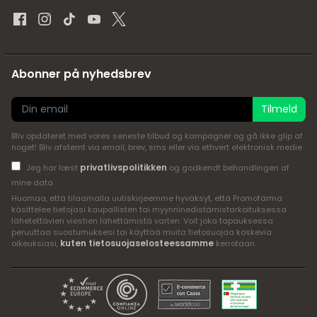
Abonner på nyhedsbrev
Tilmeld
Bliv opdateret med vores seneste tilbud og kampagner og gå ikke glip af
noget! Bliv afstemt via email, brev, sms eller via ethvert elektronisk medie
privatlivspolitikken
Jeg har læst
og godkendt behandlingen af
mine data
Huomaa, että tilaamalla uutiskirjeemme hyväksyt, että Promofarma
käsittelee tietojasi kaupallisten tai myynninedistämistarkoituksessa
lähetettävien viestien lähettämistä varten. Voit joka tapauksessa
peruuttaa suostumuksesi tai käyttää muita tietosuojaa koskevia
kuten tietosuojaselosteessamme
oikeuksiasi,
kerrotaan.