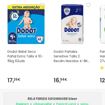
Dodot Bebé Seco
Dodot Pañales
Pa
Pañal Extra Talla 4 10-
Sensitive Talla 2
Ha
15kg 62uds
Recién Nacidos 4-8Kg
27
58uds
17,
16,
12
26€
94€
RELATEREDE SØGNINGER bleer
Bleekrem
vådservietter
Pasta til vand
spray