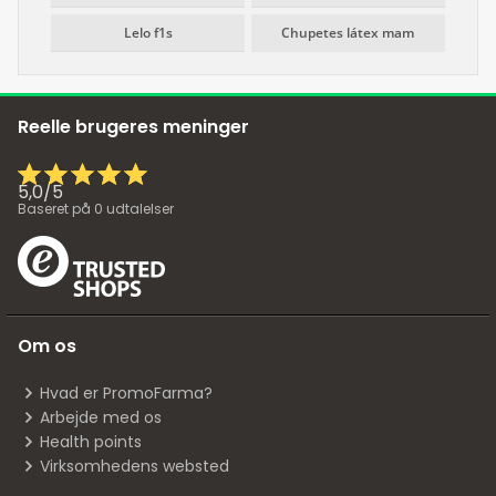
Lelo f1s
Chupetes látex mam
Reelle brugeres meninger
5,0
/
5
Baseret på
0
udtalelser
Om os
Hvad er PromoFarma?
Arbejde med os
Health points
Virksomhedens websted