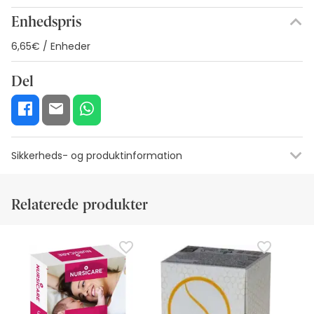
Enhedspris
6,65€ / Enheder
Del
Sikkerheds- og produktinformation
Ressourcer til visuel sikkerhedskode
Producentens oplysning
Relaterede produkter
Ressourcer til visuel sikkerhedskode
På nuværende tidspunkt har vi ikke sikkerhedsbilleder til
dette produkt, men vi arbejder på det. Vi opfordrer dig til at
tjekke tilbage senere for opdateringer. I mellemtiden
anbefaler vi, at du læser de sikkerhedsoplysninger, der
følger med produktet, før du bruger det. Hvis du har
spørgsmål om sikkerhed, er du velkommen til at kontakte