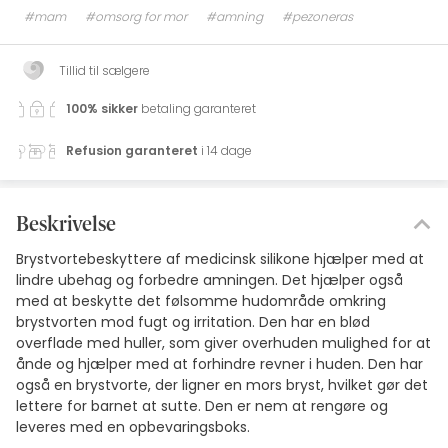
#mam
#omsorg for mor
#amning
#pezoneras
Tillid til sælgere
100% sikker
betaling garanteret
Refusion garanteret
i 14 dage
Beskrivelse
Brystvortebeskyttere af medicinsk silikone hjælper med at
lindre ubehag og forbedre amningen. Det hjælper også
med at beskytte det følsomme hudområde omkring
brystvorten mod fugt og irritation. Den har en blød
overflade med huller, som giver overhuden mulighed for at
ånde og hjælper med at forhindre revner i huden. Den har
også en brystvorte, der ligner en mors bryst, hvilket gør det
lettere for barnet at sutte. Den er nem at rengøre og
leveres med en opbevaringsboks.