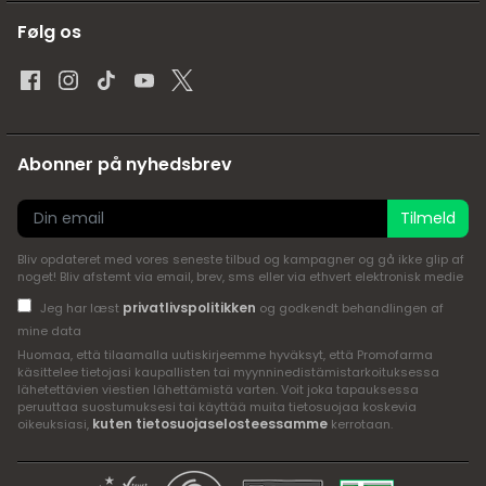
Følg os
Abonner på nyhedsbrev
Tilmeld
Bliv opdateret med vores seneste tilbud og kampagner og gå ikke glip af
noget! Bliv afstemt via email, brev, sms eller via ethvert elektronisk medie
privatlivspolitikken
Jeg har læst
og godkendt behandlingen af
mine data
Huomaa, että tilaamalla uutiskirjeemme hyväksyt, että Promofarma
käsittelee tietojasi kaupallisten tai myynninedistämistarkoituksessa
lähetettävien viestien lähettämistä varten. Voit joka tapauksessa
peruuttaa suostumuksesi tai käyttää muita tietosuojaa koskevia
kuten tietosuojaselosteessamme
oikeuksiasi,
kerrotaan.