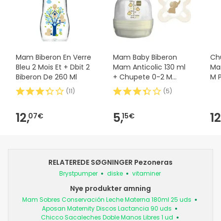
Mam Biberon En Verre
Mam Baby Biberon
Ch
Bleu 2 Mois Et + Dbit 2
Mam Anticolic 130 ml
Ma
Biberon De 260 Ml
+ Chupete 0-2 M
M 
Silicona
(
11
)
(
5
)
12,
5,
12
07€
15€
RELATEREDE SØGNINGER Pezoneras
Brystpumper
diske
vitaminer
Nye produkter amning
Mam Sobres Conservación Leche Materna 180ml 25 uds
Aposan Maternity Discos Lactancia 90 uds
Chicco Sacaleches Doble Manos Libres 1 ud