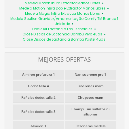
Medela Motion InBra Extractor Manos Libres
Medela Motion InBra Doble Extractor Manos Libres
Medela Magic InBra Extractor Manos Libres
Medela Soutien Gravidez/Amamentação Comfy TM Branco 1
Unidade
Dodie Kit Lactancia Los Esenciales
Close Discos de Lactancia Bambú Vivo 4uds
Close Discos de Lactancia Bambú Pastel 4uds
MEJORES OFERTAS
Almiron profutura 1
Nan supreme pro 1
Dodot talla 4
Biberones mam
Pañales dodot talla 2
Chupetes mam
Champu sin sulfatos ni
Pañales dodot talla 3
siliconas
Almiron 1
Pezoneras medela