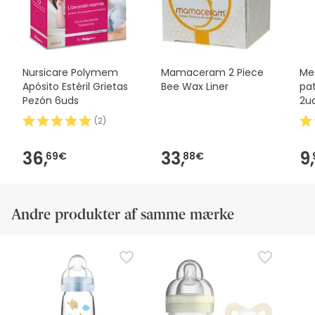
os. Hvis du ønsker det, kan du også returnere det ved at
følge vores
vilkår og betingelser
.
Nursicare Polymem
Mamaceram 2 Piece
Med
Apósito Estéril Grietas
Bee Wax Liner
pat
Pezón 6uds
2u
(
2
)
36,
33,
9,
69€
88€
Andre produkter af samme mærke