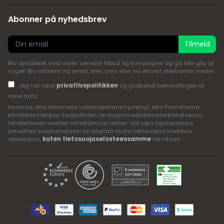
Abonner på nyhedsbrev
Tilmeld
Bliv opdateret med vores seneste tilbud og kampagner og gå ikke glip af
noget! Bliv afstemt via email, brev, sms eller via ethvert elektronisk medie
privatlivspolitikken
Jeg har læst
og godkendt behandlingen af
mine data
Huomaa, että tilaamalla uutiskirjeemme hyväksyt, että Promofarma
käsittelee tietojasi kaupallisten tai myynninedistämistarkoituksessa
lähetettävien viestien lähettämistä varten. Voit joka tapauksessa
peruuttaa suostumuksesi tai käyttää muita tietosuojaa koskevia
kuten tietosuojaselosteessamme
oikeuksiasi,
kerrotaan.