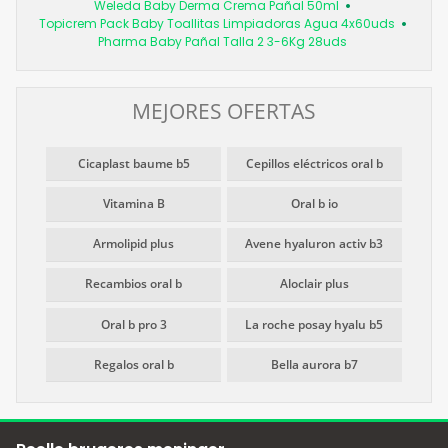
Weleda Baby Derma Crema Pañal 50ml
Topicrem Pack Baby Toallitas Limpiadoras Agua 4x60uds
Pharma Baby Pañal Talla 2 3-6Kg 28uds
MEJORES OFERTAS
Cicaplast baume b5
Cepillos eléctricos oral b
Vitamina B
Oral b io
Armolipid plus
Avene hyaluron activ b3
Recambios oral b
Aloclair plus
Oral b pro 3
La roche posay hyalu b5
Regalos oral b
Bella aurora b7