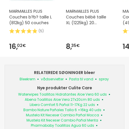
MARMAILLES PLUS
MARMAILLES PLUS
MA
Couches b?b? taille L
Couches bébé taille
Cou
(812kg) 50 couches
XL (1225kg) 20
(4
couches
(
5
)
16,
8,
14
02€
35€
RELATEREDE SØGNINGER bleer
Bleekrem
vådservietter
Pasta til vand
spray
Nye produkter Culite Care
Waterwipes Toallitas Hidratantes Aloe Vera 60 uds
Abena Toallitas Aloe Vera 27x20cm 80 uds
Libero Comfort 5 Pañal 11-17Kg 22 uds
Bambo Nature Pañales Talla 6 +16kg 40 uds
Mustela Kit Neceser Cambio Pañal Mocca
Mustela Kit Neceser Cambio Pañal Menta
Pharmababy Toallitas Agua 60 uds