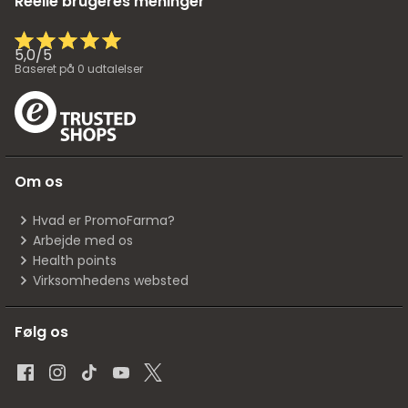
Reelle brugeres meninger
5,0
/
5
Baseret på
0
udtalelser
Om os
Hvad er PromoFarma?
Arbejde med os
Health points
Virksomhedens websted
Følg os