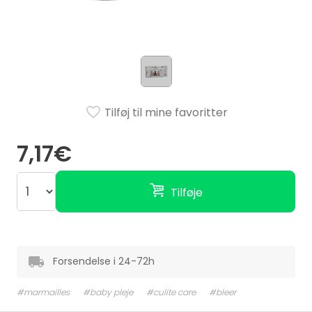
Tilføj til mine favoritter
7,17€
Tilføje
Forsendelse i 24-72h
#marmailles
#baby pleje
#culite care
#bleer