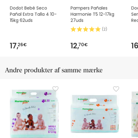
Dodot Bebé Seco
Pampers Pañales
Do
Pañal Extra Talla 4 10-
Harmonie T5 12-17kg
Sen
15kg 62uds
27uds
Re
58
(
2
)
17,
12,
16
26€
70€
Andre produkter af samme mærke