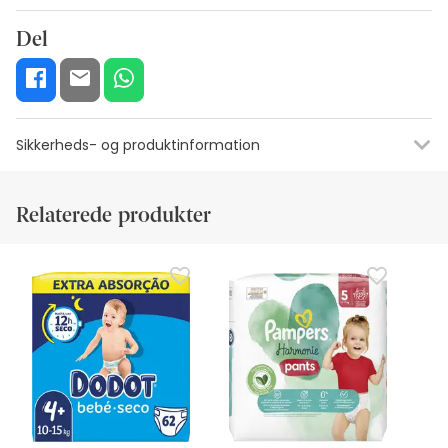
Del
Sikkerheds- og produktinformation
Ressourcer til visuel sikkerhedskode
Producentens oplysning
Relaterede produkter
Ressourcer til visuel sikkerhedskode
På nuværende tidspunkt har vi ikke sikkerhedsbilleder til
dette produkt, men vi arbejder på det. Vi opfordrer dig til at
tjekke tilbage senere for opdateringer. I mellemtiden
anbefaler vi, at du læser de sikkerhedsoplysninger, der
følger med produktet, før du bruger det. Hvis du har
spørgsmål om sikkerhed, er du velkommen til at kontakte
os. Hvis du ønsker det, kan du også returnere det ved at
følge vores
vilkår og betingelser
.