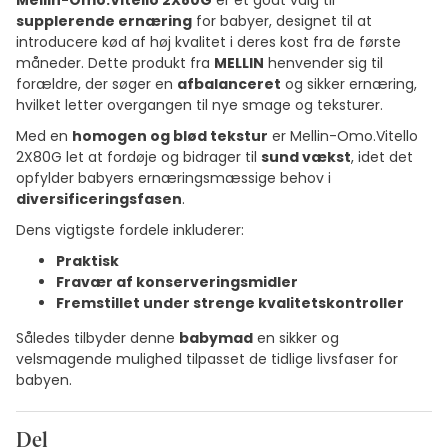
Mellin-Omo.Vitello 2X80G
er et godt valg til
supplerende ernæring
for babyer, designet til at
introducere kød af høj kvalitet i deres kost fra de første
måneder. Dette produkt fra
MELLIN
henvender sig til
forældre, der søger en
afbalanceret
og sikker ernæring,
hvilket letter overgangen til nye smage og teksturer.
Med en
homogen og blød tekstur
er Mellin-Omo.Vitello
2X80G let at fordøje og bidrager til
sund vækst
, idet det
opfylder babyers ernæringsmæssige behov i
diversificeringsfasen
.
Dens vigtigste fordele inkluderer:
Praktisk
Fravær af konserveringsmidler
Fremstillet under strenge kvalitetskontroller
Således tilbyder denne
babymad
en sikker og
velsmagende mulighed tilpasset de tidlige livsfaser for
babyen.
Del