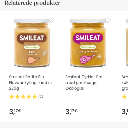
Relaterede produkter
Smileat Potito Bio
Smileat Tyrkiet Pot
Smi
Flavour kylling med ris
med grøntsager
ka
230g
Økologisk
grø
(
2
)
3,
3,
3,
17€
17€