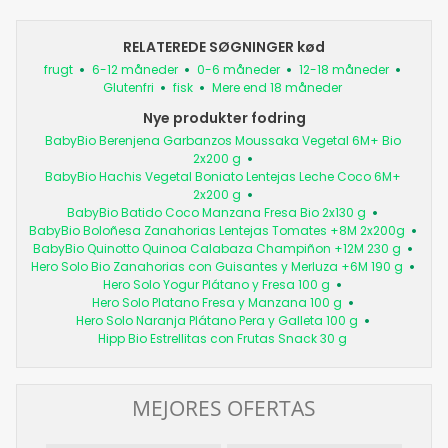
RELATEREDE SØGNINGER kød
frugt
6-12 måneder
0-6 måneder
12-18 måneder
Glutenfri
fisk
Mere end 18 måneder
Nye produkter fodring
BabyBio Berenjena Garbanzos Moussaka Vegetal 6M+ Bio
2x200 g
BabyBio Hachis Vegetal Boniato Lentejas Leche Coco 6M+
2x200 g
BabyBio Batido Coco Manzana Fresa Bio 2x130 g
BabyBio Boloñesa Zanahorias Lentejas Tomates +8M 2x200g
BabyBio Quinotto Quinoa Calabaza Champiñon +12M 230 g
Hero Solo Bio Zanahorias con Guisantes y Merluza +6M 190 g
Hero Solo Yogur Plátano y Fresa 100 g
Hero Solo Platano Fresa y Manzana 100 g
Hero Solo Naranja Plátano Pera y Galleta 100 g
Hipp Bio Estrellitas con Frutas Snack 30 g
MEJORES OFERTAS