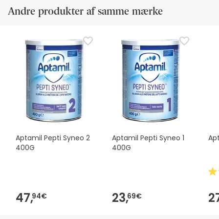
Andre produkter af samme mærke
Aptamil Pepti Syneo 2
Aptamil Pepti Syneo 1
Apt
400G
400G
47,
23,
2
94€
69€