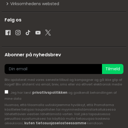
Virksomhedens websted
Følg os
Abonner på nyhedsbrev
Tilmeld
Bliv opdateret med vores seneste tilbud og kampagner og gå ikke glip af
noget! Bliv afstemt via email, brev, sms eller via ethvert elektronisk medie
privatlivspolitikken
Jeg har læst
og godkendt behandlingen af
mine data
Huomaa, että tilaamalla uutiskirjeemme hyväksyt, että Promofarma
käsittelee tietojasi kaupallisten tai myynninedistämistarkoituksessa
lähetettävien viestien lähettämistä varten. Voit joka tapauksessa
peruuttaa suostumuksesi tai käyttää muita tietosuojaa koskevia
kuten tietosuojaselosteessamme
oikeuksiasi,
kerrotaan.